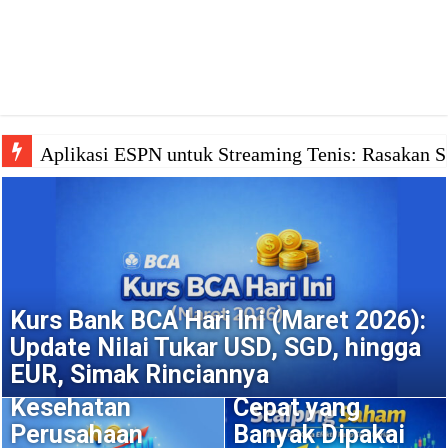
Aplikasi ESPN untuk Streaming Tenis: Rasakan 
Kurs Bank BCA Hari Ini (Maret 2026):
Fundamental
Update Nilai Tukar USD, SGD, hingga
Saham: Cara
Scalping Saham:
EUR, Simak Rinciannya
Membaca
Strategi Trading
Kesehatan
Cepat yang
Perusahaan
Banyak Dipakai