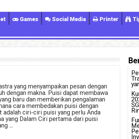
et
Games
Social Media
Printer
Ti
Ber
Pe
Tr
ya
sastra yang menyampaikan pesan dengan
nuh dengan makna. Puisi dapat membawa
Ku
yang baru dan memberikan pengalaman
20
SG
mana cara membedakan puisi dengan
Ri
 adalah ciri-ciri puisi yang perlu Anda
 yang Dalam Ciri pertama dari puisi
Fu
ang …
Me
Pe
In