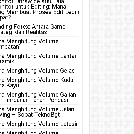
nitor Ultrawide atau Dual
nitor untuk Editing: Mana
ng Membuat Proses Edit Lebih
pat?
ading Forex: Antara Game
rategi dan Realitas
ra Menghitung Volume
mbatan
ra Menghitung Volume Lantai
ramik
ra Menghitung Volume Gelas
ra Menghitung Volume Kuda-
da Kayu
ra Menghitung Volume Galian
n Timbunan Tanah Pondasi
ra Menghitung Volume Jalan
ving – Sobat TeknoBgt
ra Menghitung Volume Latasir
ra Menghitung Volume