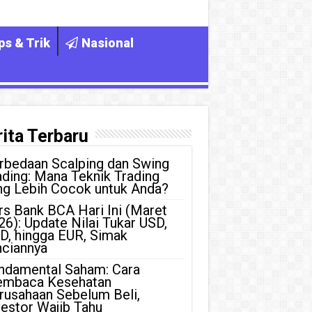
ps & Trik
Nasional
ita Terbaru
rbedaan Scalping dan Swing
ading: Mana Teknik Trading
ng Lebih Cocok untuk Anda?
rs Bank BCA Hari Ini (Maret
26): Update Nilai Tukar USD,
D, hingga EUR, Simak
nciannya
ndamental Saham: Cara
mbaca Kesehatan
rusahaan Sebelum Beli,
vestor Wajib Tahu