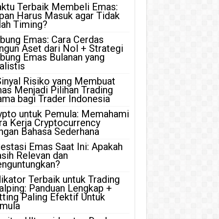
ktu Terbaik Membeli Emas:
pan Harus Masuk agar Tidak
lah Timing?
bung Emas: Cara Cerdas
ngun Aset dari Nol + Strategi
bung Emas Bulanan yang
listis
Sinyal Risiko yang Membuat
as Menjadi Pilihan Trading
ama bagi Trader Indonesia
ypto untuk Pemula: Memahami
ra Kerja Cryptocurrency
ngan Bahasa Sederhana
vestasi Emas Saat Ini: Apakah
sih Relevan dan
nguntungkan?
dikator Terbaik untuk Trading
alping: Panduan Lengkap +
tting Paling Efektif Untuk
mula