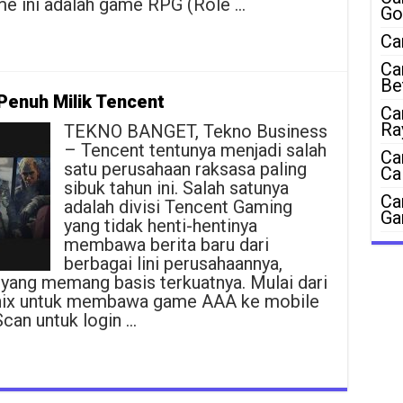
e ini adalah game RPG (Role …
Go
Ca
Ca
Be
Penuh Milik Tencent
Ca
Ra
TEKNO BANGET, Tekno Business
– Tencent tentunya menjadi salah
Ca
satu perusahaan raksasa paling
Ca
sibuk tahun ini. Salah satunya
Ca
adalah divisi Tencent Gaming
Ga
yang tidak henti-hentinya
membawa berita baru dari
berbagai lini perusahaannya,
yang memang basis terkuatnya. Mulai dari
Enix untuk membawa game AAA ke mobile
can untuk login …