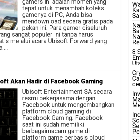
gamers ini adalah momen yang
Wa
tepat untuk menambah koleksi
Ka
gamenya di PC, Anda bisa
Sa
mendownload secara gratis pada
Na
pekan ini. Para gamer diseluruh
Ba
ng sangat populer ini tanpa harus
Na
tis melalui acara Ubisoft Forward yang
Rea
a …
8 
Em
Ut
Cr
Ca
oft Akan Hadir di Facebook Gaming
de
Ubisoft Entertainment SA secara
In
resmi bekerjasama dengan
Ma
Facebook untuk mengembangkan
Me
platform cloud gaming di
In
Facebook Gaming. Facebook
Sc
saat ini sudah memiliki
Se
berbagaimacam game di
Pe
platform game berbasis cloud