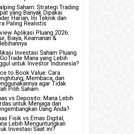
alping Saham: Strategi Trading
pat yang Banyak Dipakai
ader Harian, Ini Teknik dan
ra Paling Realistis
view Aplikasi Pluang 2026:
tur, Biaya, Keamanan &
lebihannya
likasi Investasi Saham Pluang
 GoTrade Mana yang Lebih
ggul untuk Investor Indonesia?
ice to Book Value: Cara
nghitung, Membaca, dan
nggunakannya agar Tidak
lah Pilih Saham
as vs Deposito: Mana Lebih
rdas untuk Menjaga dan
ngembangkan Uang Anda?
as Fisik vs Emas Digital,
na Lebih Menguntungkan
uk Investasi Saat ini?