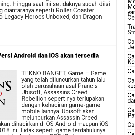
Mo
g. Hingga saat ini setidaknya sudah diisi
Mo
g diantaranya seperti Roller Coaster
ya
go Legacy Heroes Unboxed, dan Dragon
Ce
Tr
St
Ca
Je
ersi Android dan iOS akan tersedia
Ca
Ke
Ca
TEKNO BANGET, Game – Game
yang telah diluncurkan tahun lalu
Ca
oleh perusahaan asal Prancis
ku
Ubisoft, Assassins Creed
Ca
Rebellion sepertinya terlupakan
da
dengan kehadiran game-game
Ca
mobile lainnya. Ubisoft akan
Pa
meluncurkan Assassin Creed
akan dihadirkan di OS Android maupun iOS
Ca
18 ini. Tidak seperti game terdahulunya
Ca