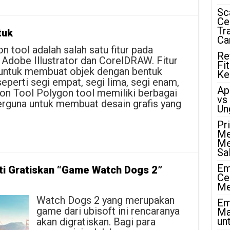
Sc
Ce
Tr
tuk
Ca
 tool adalah salah satu fitur pada
Re
ti Adobe Illustrator dan CorelDRAW. Fitur
Fi
untuk membuat objek dengan bentuk
Ke
eperti segi empat, segi lima, segi enam,
Ap
on Tool Polygon tool memiliki berbagai
vs
rguna untuk membuat desain grafis yang
Un
Pr
Me
Me
Sa
Em
ti Gratiskan “Game Watch Dogs 2”
Ce
Me
Watch Dogs 2 yang merupakan
Em
game dari ubisoft ini rencaranya
Ma
unt
akan digratiskan. Bagi para