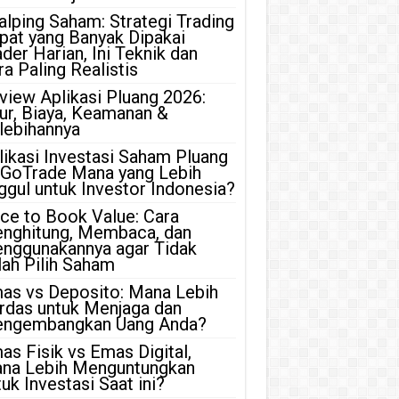
alping Saham: Strategi Trading
pat yang Banyak Dipakai
ader Harian, Ini Teknik dan
ra Paling Realistis
view Aplikasi Pluang 2026:
tur, Biaya, Keamanan &
lebihannya
likasi Investasi Saham Pluang
 GoTrade Mana yang Lebih
ggul untuk Investor Indonesia?
ice to Book Value: Cara
nghitung, Membaca, dan
nggunakannya agar Tidak
lah Pilih Saham
as vs Deposito: Mana Lebih
rdas untuk Menjaga dan
ngembangkan Uang Anda?
as Fisik vs Emas Digital,
na Lebih Menguntungkan
uk Investasi Saat ini?