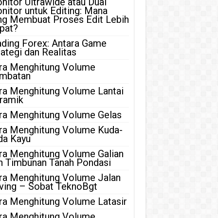
nitor Ultrawide atau Dual
nitor untuk Editing: Mana
ng Membuat Proses Edit Lebih
pat?
ading Forex: Antara Game
rategi dan Realitas
ra Menghitung Volume
mbatan
ra Menghitung Volume Lantai
ramik
ra Menghitung Volume Gelas
ra Menghitung Volume Kuda-
da Kayu
ra Menghitung Volume Galian
n Timbunan Tanah Pondasi
ra Menghitung Volume Jalan
ving – Sobat TeknoBgt
ra Menghitung Volume Latasir
ra Menghitung Volume