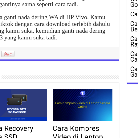
ntinya sama seperti cara tadi.
Go
Ca
ara ganti nada dering WA di HP Vivo. Kamu
Ca
tiktok dengan cara download terlebih dahulu
Be
ang kamu suka, kemudian ganti nada dering
 yang kamu suka tadi.
Ca
Ra
Ca
Ca
Ca
Ga
a Recovery
Cara Kompres
a SSD
Video di Laptop