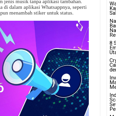
jenis musik tanpa aplikasi tambahan.
Wa
 di dalam aplikasi Whatsappnya, seperti
Ka
pun menambah stiker untuk status.
Sa
Na
Ba
Na
Rea
8 
Em
Ut
Cr
Ca
de
In
Ma
Me
In
Sc
Se
Pe