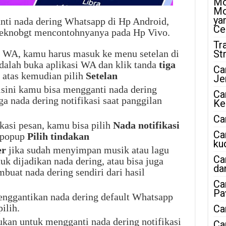
Mo
Mo
ya
nti nada dering Whatsapp di Hp Android,
Ce
 Teknobgt mencontohnyanya pada Hp Vivo.
Tr
 WA, kamu harus masuk ke menu setelan di
St
dalah buka aplikasi WA dan klik tanda
tiga
Ca
 atas kemudian pilih
Setelan
Je
sini kamu bisa mengganti nada dering
Ca
ga nada dering notifikasi saat panggilan
Ke
Ca
kasi pesan, kamu bisa pilih
Nada notifikasi
Ca
 popup
Pilih tindakan
ku
er
jika sudah menyimpan musik atau lagu
Ca
k dijadikan nada dering, atau bisa juga
da
buat nada dering sendiri dari hasil
Ca
Pa
menggantikan nada dering default Whatsapp
ilih.
Ca
kan untuk mengganti nada dering notifikasi
Ca