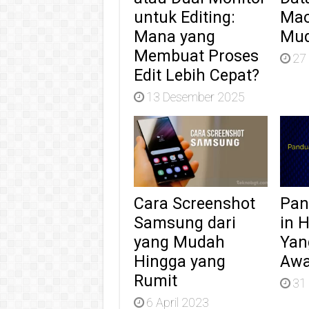
untuk Editing:
Mac
Mana yang
Mu
Membuat Proses
27
Edit Lebih Cepat?
13 Desember 2025
Cara Screenshot
Pan
Samsung dari
in 
yang Mudah
Yan
Hingga yang
Aw
Rumit
31
6 April 2023