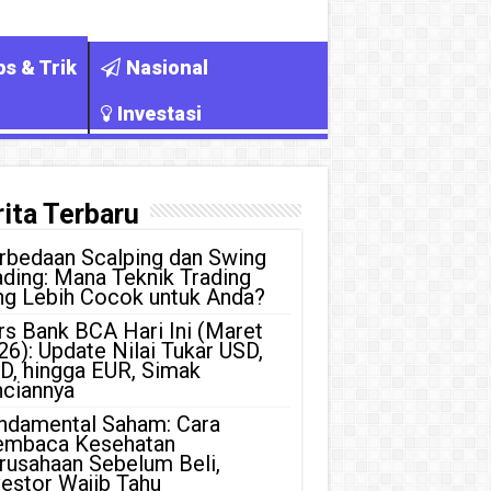
ps & Trik
Nasional
Investasi
ita Terbaru
rbedaan Scalping dan Swing
ading: Mana Teknik Trading
ng Lebih Cocok untuk Anda?
rs Bank BCA Hari Ini (Maret
26): Update Nilai Tukar USD,
D, hingga EUR, Simak
nciannya
ndamental Saham: Cara
mbaca Kesehatan
rusahaan Sebelum Beli,
vestor Wajib Tahu