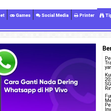
et
Games
Social Media
Printer
Ti
Ber
Pe
Tr
ya
Ku
20
SG
Ri
Fu
Me
Pe
In