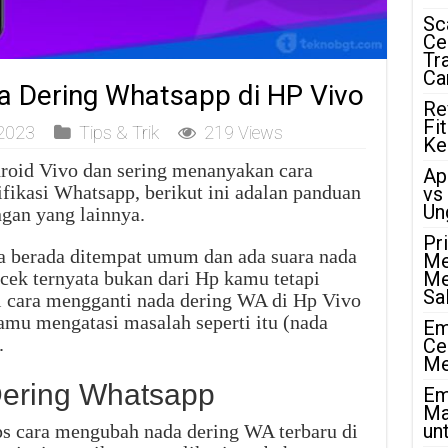
Sc
Ce
Tr
Ca
a Dering Whatsapp di HP Vivo
Re
Fi
2023
Tips & Trik
219 Views
Ke
roid Vivo dan sering menanyakan cara
Ap
fikasi Whatsapp, berikut ini adalan panduan
vs
Un
gan yang lainnya.
Pr
ka berada ditempat umum dan ada suara nada
Me
cek ternyata bukan dari Hp kamu tetapi
Me
Sa
l cara mengganti nada dering WA di Hp Vivo
kamu mengatasi masalah seperti itu (nada
Em
.
Ce
Me
Dering Whatsapp
Em
Ma
unt
ips cara mengubah nada dering WA terbaru di