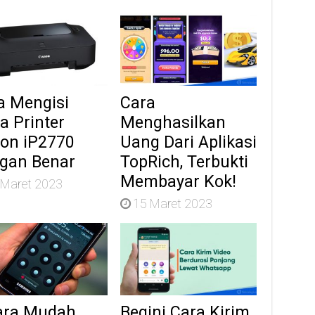
a Mengisi
Cara
a Printer
Menghasilkan
on iP2770
Uang Dari Aplikasi
gan Benar
TopRich, Terbukti
Membayar Kok!
 Maret 2023
15 Maret 2023
ara Mudah
Begini Cara Kirim