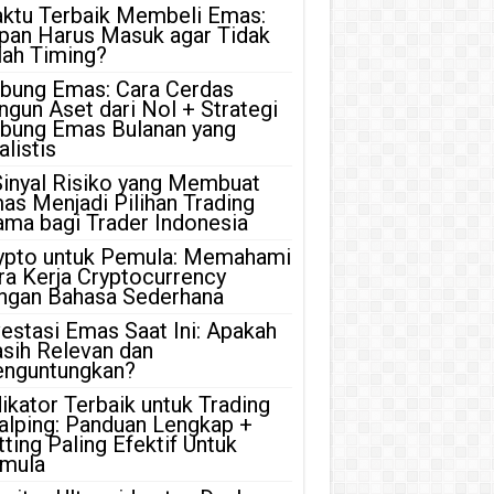
ktu Terbaik Membeli Emas:
pan Harus Masuk agar Tidak
lah Timing?
bung Emas: Cara Cerdas
ngun Aset dari Nol + Strategi
bung Emas Bulanan yang
listis
Sinyal Risiko yang Membuat
as Menjadi Pilihan Trading
ama bagi Trader Indonesia
ypto untuk Pemula: Memahami
ra Kerja Cryptocurrency
ngan Bahasa Sederhana
vestasi Emas Saat Ini: Apakah
sih Relevan dan
nguntungkan?
dikator Terbaik untuk Trading
alping: Panduan Lengkap +
tting Paling Efektif Untuk
mula