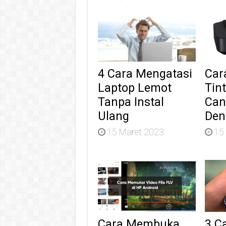
4 Cara Mengatasi
Car
Laptop Lemot
Tint
Tanpa Instal
Can
Ulang
Den
15 Maret 2023
15
Cara Membuka
3 C