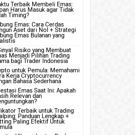
ktu Terbaik Membeli Emas:
pan Harus Masuk agar Tidak
lah Timing?
bung Emas: Cara Cerdas
ngun Aset dari Nol + Strategi
bung Emas Bulanan yang
listis
Sinyal Risiko yang Membuat
as Menjadi Pilihan Trading
ama bagi Trader Indonesia
ypto untuk Pemula: Memahami
ra Kerja Cryptocurrency
ngan Bahasa Sederhana
vestasi Emas Saat Ini: Apakah
sih Relevan dan
nguntungkan?
dikator Terbaik untuk Trading
alping: Panduan Lengkap +
tting Paling Efektif Untuk
mula