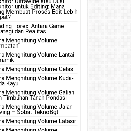
nitor Ultrawide atau Dual
nitor untuk Editing: Mana
ng Membuat Proses Edit Lebih
pat?
ading Forex: Antara Game
rategi dan Realitas
ra Menghitung Volume
mbatan
ra Menghitung Volume Lantai
ramik
ra Menghitung Volume Gelas
ra Menghitung Volume Kuda-
da Kayu
ra Menghitung Volume Galian
n Timbunan Tanah Pondasi
ra Menghitung Volume Jalan
ving – Sobat TeknoBgt
ra Menghitung Volume Latasir
ra Menghitung Volume