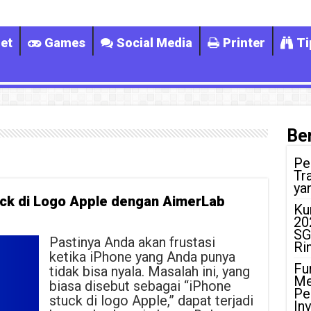
et
Games
Social Media
Printer
Ti
Ber
Pe
Tr
ya
ck di Logo Apple dengan AimerLab
Ku
20
SG
Pastinya Anda akan frustasi
Ri
ketika iPhone yang Anda punya
Fu
tidak bisa nyala. Masalah ini, yang
Me
biasa disebut sebagai “iPhone
Pe
stuck di logo Apple,” dapat terjadi
In