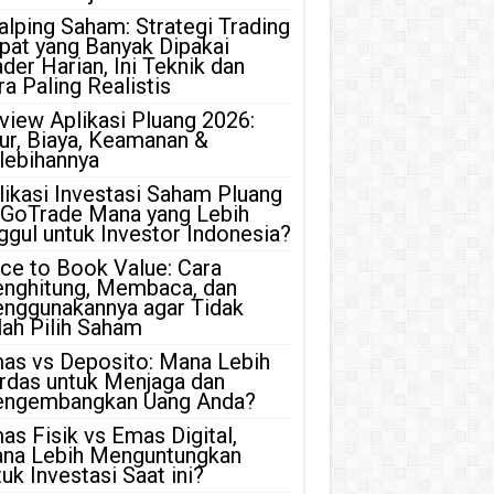
alping Saham: Strategi Trading
pat yang Banyak Dipakai
ader Harian, Ini Teknik dan
ra Paling Realistis
view Aplikasi Pluang 2026:
tur, Biaya, Keamanan &
lebihannya
likasi Investasi Saham Pluang
 GoTrade Mana yang Lebih
ggul untuk Investor Indonesia?
ice to Book Value: Cara
nghitung, Membaca, dan
nggunakannya agar Tidak
lah Pilih Saham
as vs Deposito: Mana Lebih
rdas untuk Menjaga dan
ngembangkan Uang Anda?
as Fisik vs Emas Digital,
na Lebih Menguntungkan
uk Investasi Saat ini?