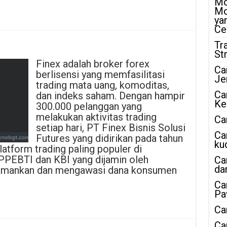
Mo
Mo
ya
Ce
Tr
St
Finex adalah broker forex
Ca
berlisensi yang memfasilitasi
Je
trading mata uang, komoditas,
Ca
dan indeks saham. Dengan hampir
Ke
300.000 pelanggan yang
melakukan aktivitas trading
Ca
setiap hari, PT Finex Bisnis Solusi
Ca
Futures yang didirikan pada tahun
ku
atform trading paling populer di
APPEBTI dan KBI yang dijamin oleh
Ca
da
amankan dan mengawasi dana konsumen
Ca
Pa
Ca
Ca