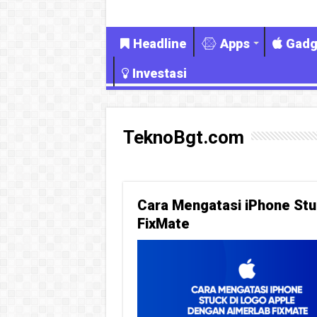
Headline
Apps
Gadg
Investasi
TeknoBgt.com
Cara Mengatasi iPhone Stu
FixMate