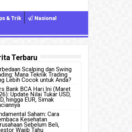
ps & Trik
Nasional
ita Terbaru
rbedaan Scalping dan Swing
ading: Mana Teknik Trading
ng Lebih Cocok untuk Anda?
rs Bank BCA Hari Ini (Maret
26): Update Nilai Tukar USD,
D, hingga EUR, Simak
nciannya
ndamental Saham: Cara
mbaca Kesehatan
rusahaan Sebelum Beli,
vestor Wajib Tahu