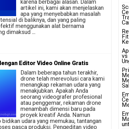
karena berbagai alasan. Dalam
Sc
artikel ini, kami akan menjelaskan
Ce
apa yang menyebabkan masalah
Tr
tensial di baliknya, dan yang paling
Ca
efektif menggunakan alat bernama
Re
ng dimaksud …
Fi
Ke
Ap
vs
Un
ngan Editor Video Online Gratis
Pr
Dalam beberapa tahun terakhir,
Me
drone telah merevolusi cara kami
Me
menangkap rekaman udara yang
Sa
menakjubkan. Apakah Anda
Em
seorang videografer profesional
Ce
atau penggemar, rekaman drone
Me
menambah dimensi baru pada
Em
proyek kreatif Anda. Namun
Ma
 bidikan udara yang memukau, tantangan
unt
ses pasca produksi. Pengeditan video