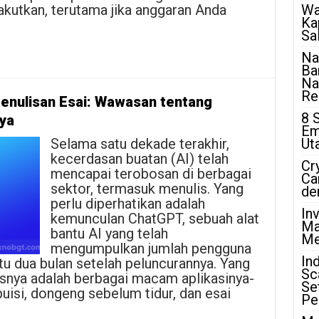
kutkan, terutama jika anggaran Anda
Wa
Ka
Sa
Na
Ba
Na
Rea
enulisan Esai: Wawasan tentang
8 
ya
Em
Selama satu dekade terakhir,
Ut
kecerdasan buatan (AI) telah
Cr
mencapai terobosan di berbagai
Ca
sektor, termasuk menulis. Yang
de
perlu diperhatikan adalah
In
kemunculan ChatGPT, sebuah alat
Ma
bantu AI yang telah
Me
mengumpulkan jumlah pengguna
In
tu dua bulan setelah peluncurannya. Yang
Sc
tasnya adalah berbagai macam aplikasinya-
Se
uisi, dongeng sebelum tidur, dan esai
Pe