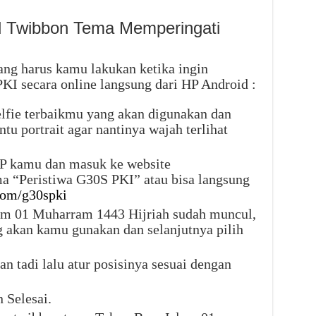
d Twibbon Tema Memperingati
ang harus kamu lakukan ketika ingin
I secara online langsung dari HP Android :
elfie terbaikmu yang akan digunakan dan
tu portrait agar nantinya wajah terlihat
P kamu dan masuk ke website
ma “Peristiwa G30S PKI” atau bisa langsung
om/g30spki
am 01 Muharram 1443 Hijriah sudah muncul,
ng akan kamu gunakan dan selanjutnya pilih
n tadi lalu atur posisinya sesuai dengan
n Selesai.