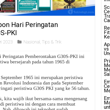
Sc
Ce
Tr
Ca
on Hari Peringatan
Re
S-PKI
Fi
Ke
ri 2023
Nasional
,
Tips & Trik
Ap
vs
Un
i Peringatan Pemberontakan G30S-PKI ini
Pr
tiwa bersejarah pada tahun 1965 di
Me
Me
Sa
 September 1965 ini merupakan peristiwa
Em
n Revolusi Indonesia dan pada September
Ce
ingati peristiwa G30S PKI yang ke 56 tahun.
Me
Em
k, kita wajib ikut bersama-sama mengenang
Ma
 di peristiwa ini dengan cara membuat
unt
Nah, dibawah ini teknobgt sudah