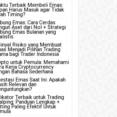
ktu Terbaik Membeli Emas:
pan Harus Masuk agar Tidak
lah Timing?
bung Emas: Cara Cerdas
ngun Aset dari Nol + Strategi
bung Emas Bulanan yang
listis
Sinyal Risiko yang Membuat
as Menjadi Pilihan Trading
ama bagi Trader Indonesia
ypto untuk Pemula: Memahami
ra Kerja Cryptocurrency
ngan Bahasa Sederhana
vestasi Emas Saat Ini: Apakah
sih Relevan dan
nguntungkan?
dikator Terbaik untuk Trading
alping: Panduan Lengkap +
tting Paling Efektif Untuk
mula