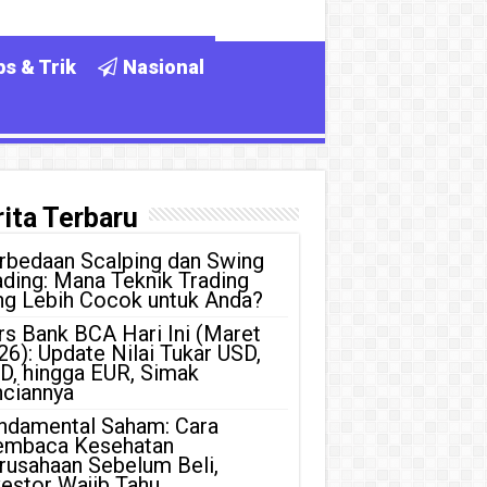
ps & Trik
Nasional
ita Terbaru
rbedaan Scalping dan Swing
ading: Mana Teknik Trading
ng Lebih Cocok untuk Anda?
rs Bank BCA Hari Ini (Maret
26): Update Nilai Tukar USD,
D, hingga EUR, Simak
nciannya
ndamental Saham: Cara
mbaca Kesehatan
rusahaan Sebelum Beli,
vestor Wajib Tahu