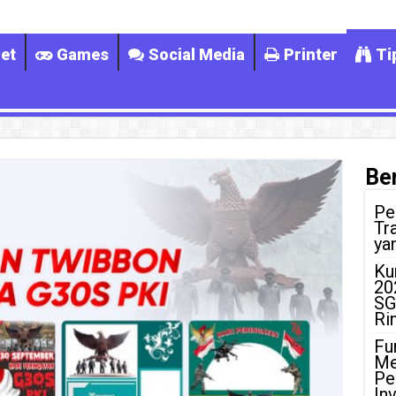
et
Games
Social Media
Printer
Ti
Ber
Pe
Tr
ya
Ku
20
SG
Ri
Fu
Me
Pe
In