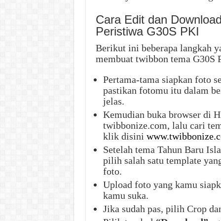
Cara Edit dan Downloa
Peristiwa G30S PKI
Berikut ini beberapa langkah y
membuat twibbon tema G30S PK
Pertama-tama siapkan foto s
pastikan fotomu itu dalam ben
jelas.
Kemudian buka browser di H
twibbonize.com, lalu cari te
klik disini
www.twibbonize.c
Setelah tema Tahun Baru Isl
pilih salah satu template ya
foto.
Upload foto yang kamu siapka
kamu suka.
Jika sudah pas, pilih Crop da