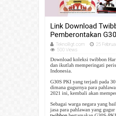
Link Download Twibb
Pemberontakan G30
TeknoBgt.com
25 Februa
500 Views
Download koleksi twibbon Har
dan ikutlah memperingati peris
Indonesia.
G30S PKI yang terjadi pada 30
dimana gugurnya para pahlawa
2021 ini, kembali akan memper
Sebagai warga negara yang bai
jasa para pahlawan yang gugur
twibbon
bertamakan G30S-PKI. 