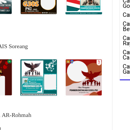
Ca
Go
Ca
Ca
Be
Ca
Ra
AIS Soreang
Ca
Ca
Ca
Ga
am AR-Rohmah
n