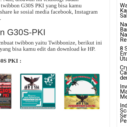
Wa
 twibbon G30S PKI yang bisa kamu
Ka
 share ke sosial media facebook, Instagram
Sa
.
Na
Ba
on G30S-PKI
Na
Rea
mbuat twibbon yaitu Twibbonize, berikut ini
8 
yang bisa kamu edit dan download ke HP.
Em
Ut
0S PKI :
Cr
Ca
de
In
Ma
Me
In
Sc
Se
Pe