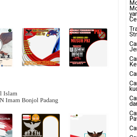
Mo
Mo
ya
Ce
Tr
St
Ca
Je
Ca
Ke
Ca
Ca
ku
l Islam
Ca
UIN Imam Bonjol Padang
da
Ca
Pa
Ca