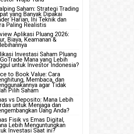
alping Saham: Strategi Trading
pat yang Banyak Dipakai
ader Harian, Ini Teknik dan
ra Paling Realistis
view Aplikasi Pluang 2026:
tur, Biaya, Keamanan &
lebihannya
likasi Investasi Saham Pluang
 GoTrade Mana yang Lebih
ggul untuk Investor Indonesia?
ice to Book Value: Cara
nghitung, Membaca, dan
nggunakannya agar Tidak
lah Pilih Saham
as vs Deposito: Mana Lebih
rdas untuk Menjaga dan
ngembangkan Uang Anda?
as Fisik vs Emas Digital,
na Lebih Menguntungkan
uk Investasi Saat ini?