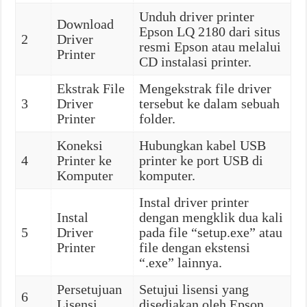
Unduh driver printer
Download
Epson LQ 2180 dari situs
2
Driver
resmi Epson atau melalui
Printer
CD instalasi printer.
Ekstrak File
Mengekstrak file driver
3
Driver
tersebut ke dalam sebuah
Printer
folder.
Koneksi
Hubungkan kabel USB
4
Printer ke
printer ke port USB di
Komputer
komputer.
Instal driver printer
Instal
dengan mengklik dua kali
5
Driver
pada file “setup.exe” atau
Printer
file dengan ekstensi
“.exe” lainnya.
Persetujuan
Setujui lisensi yang
6
Lisensi
disediakan oleh Epson.