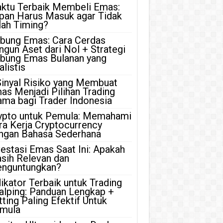
ktu Terbaik Membeli Emas:
pan Harus Masuk agar Tidak
lah Timing?
bung Emas: Cara Cerdas
ngun Aset dari Nol + Strategi
bung Emas Bulanan yang
listis
Sinyal Risiko yang Membuat
as Menjadi Pilihan Trading
ama bagi Trader Indonesia
ypto untuk Pemula: Memahami
ra Kerja Cryptocurrency
ngan Bahasa Sederhana
vestasi Emas Saat Ini: Apakah
sih Relevan dan
nguntungkan?
dikator Terbaik untuk Trading
alping: Panduan Lengkap +
tting Paling Efektif Untuk
mula