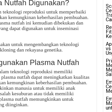
 Nutfah Digunakan?
Sc
Ce
m teknologi reproduksi untuk memperbaiki
Tr
tkan kemungkinan keberhasilan pembuahan.
Ca
lasma nutfah ini kemudian dibekukan dan
Re
ang dapat digunakan untuk inseminasi
Fi
Ke
Ap
unakan untuk mengembangkan teknologi
vs
 kloning dan rekayasa genetika.
Un
Pr
unakan Plasma Nutfah
Me
Me
lam teknologi reproduksi memiliki
Sa
 plasma nutfah dapat meningkatkan kualitas
Em
kan kemungkinan keberhasilan pembuahan.
Ce
kinkan manusia untuk memiliki anak
Me
alah kesuburan atau tidak memiliki
Em
 plasma nutfah memungkinkan untuk
Ma
ng diinginkan.
unt