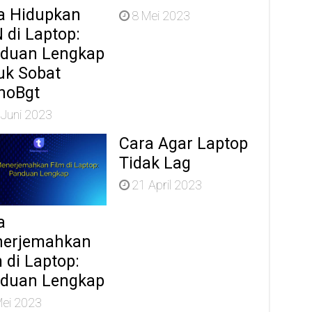
a Hidupkan
8 Mei 2023
 di Laptop:
duan Lengkap
uk Sobat
noBgt
 Juni 2023
Cara Agar Laptop
Tidak Lag
21 April 2023
a
erjemahkan
 di Laptop:
duan Lengkap
Mei 2023