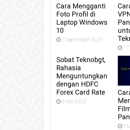
Cara Mengganti
Car
Foto Profil di
VPN
Laptop Windows
Pan
10
unt
Tek
7 September 2023
17
Sobat Teknobgt,
Rahasia
Menguntungkan
dengan HDFC
Forex Card Rate
Car
Men
8 Mei 2023
Film
Pan
7 