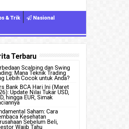
ps & Trik
Nasional
ita Terbaru
rbedaan Scalping dan Swing
ading: Mana Teknik Trading
ng Lebih Cocok untuk Anda?
rs Bank BCA Hari Ini (Maret
26): Update Nilai Tukar USD,
D, hingga EUR, Simak
nciannya
ndamental Saham: Cara
mbaca Kesehatan
rusahaan Sebelum Beli,
vestor Wajib Tahu