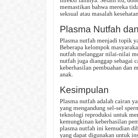
infeksi lainnya. Selain itu, d
memastikan bahwa mereka tida
seksual atau masalah kesehatan
Plasma Nutfah da
Plasma nutfah menjadi topik ya
Beberapa kelompok masyaraka
nutfah melanggar nilai-nilai 
nutfah juga dianggap sebagai
keberhasilan pembuahan dan m
anak.
Kesimpulan
Plasma nutfah adalah cairan y
yang mengandung sel-sel sperm
teknologi reproduksi untuk me
kemungkinan keberhasilan pem
plasma nutfah ini kemudian d
yang dapat digunakan untuk inse