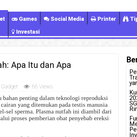
et
Games
Social Media
Printer
Ti
Investasi
Ber
h: Apa Itu dan Apa
Pe
Tr
ya
Gadget
66 Views
Ku
20
u bahan penting dalam teknologi reproduksi
SG
 cairan yang ditemukan pada testis manusia
Ri
-sel sperma. Plasma nutfah ini diambil dari
alui proses pemberian obat penyebab ereksi
Fu
Me
Pe
In