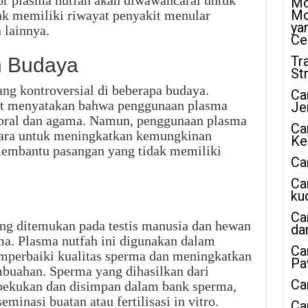
onor plasma nutfah akan diwawancarai untuk
Mo
Mo
k memiliki riwayat penyakit menular
ya
 lainnya.
Ce
Tr
n Budaya
St
ng kontroversial di beberapa budaya.
Ca
t menyatakan bahwa penggunaan plasma
Je
moral dan agama. Namun, penggunaan plasma
Ca
 cara untuk meningkatkan kemungkinan
Ke
embantu pasangan yang tidak memiliki
Ca
Ca
ku
Ca
ang ditemukan pada testis manusia dan hewan
da
a. Plasma nutfah ini digunakan dalam
Ca
mperbaiki kualitas sperma dan meningkatkan
Pa
buahan. Sperma yang dihasilkan dari
Ca
ibekukan dan disimpan dalam bank sperma,
minasi buatan atau fertilisasi in vitro.
Ca