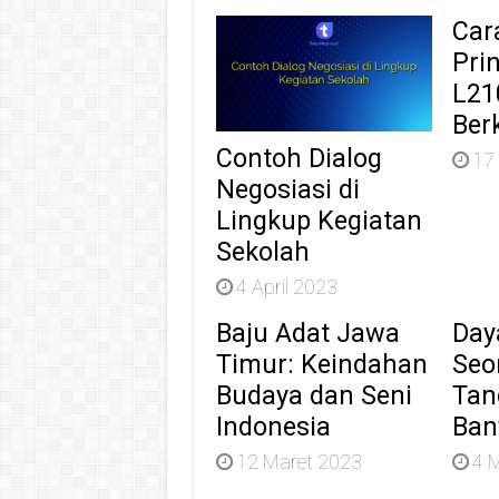
Car
Pri
L21
Ber
Contoh Dialog
17
Negosiasi di
Lingkup Kegiatan
Sekolah
4 April 2023
Baju Adat Jawa
Day
Timur: Keindahan
Seo
Budaya dan Seni
Tan
Indonesia
Ban
12 Maret 2023
4 