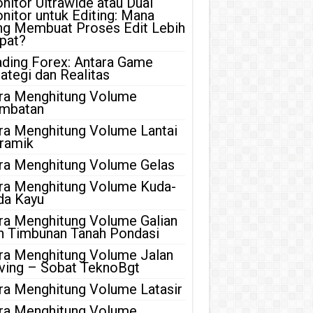
nitor Ultrawide atau Dual
nitor untuk Editing: Mana
ng Membuat Proses Edit Lebih
pat?
ading Forex: Antara Game
rategi dan Realitas
ra Menghitung Volume
mbatan
ra Menghitung Volume Lantai
ramik
ra Menghitung Volume Gelas
ra Menghitung Volume Kuda-
da Kayu
ra Menghitung Volume Galian
n Timbunan Tanah Pondasi
ra Menghitung Volume Jalan
ving – Sobat TeknoBgt
ra Menghitung Volume Latasir
ra Menghitung Volume