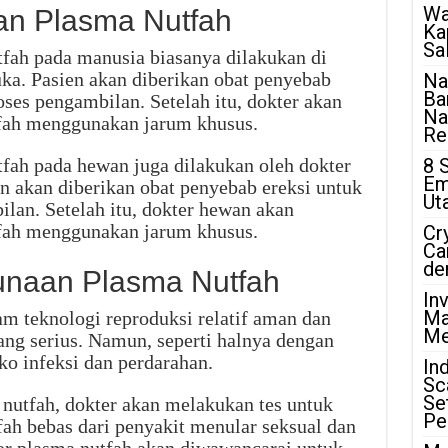
Wa
an Plasma Nutfah
Ka
Sa
fah pada manusia biasanya dilakukan di
ka. Pasien akan diberikan obat penyebab
Na
Ba
es pengambilan. Setelah itu, dokter akan
Na
fah menggunakan jarum khusus.
Rea
fah pada hewan juga dilakukan oleh dokter
8 
Em
 akan diberikan obat penyebab ereksi untuk
Ut
an. Setelah itu, dokter hewan akan
fah menggunakan jarum khusus.
Cr
Ca
de
naan Plasma Nutfah
In
Ma
m teknologi reproduksi relatif aman dan
Me
ang serius. Namun, seperti halnya dengan
ko infeksi dan perdarahan.
In
Sc
Se
utfah, dokter akan melakukan tes untuk
Pe
h bebas dari penyakit menular seksual dan