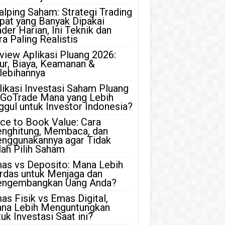
alping Saham: Strategi Trading
pat yang Banyak Dipakai
ader Harian, Ini Teknik dan
ra Paling Realistis
view Aplikasi Pluang 2026:
tur, Biaya, Keamanan &
lebihannya
likasi Investasi Saham Pluang
 GoTrade Mana yang Lebih
ggul untuk Investor Indonesia?
ice to Book Value: Cara
nghitung, Membaca, dan
nggunakannya agar Tidak
lah Pilih Saham
as vs Deposito: Mana Lebih
rdas untuk Menjaga dan
ngembangkan Uang Anda?
as Fisik vs Emas Digital,
na Lebih Menguntungkan
uk Investasi Saat ini?