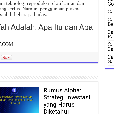
m teknologi reproduksi relatif aman dan
Go
yang serius. Namun, penggunaan plasma
Ca
sial di beberapa budaya.
Ca
Be
fah Adalah: Apa Itu dan Apa
Ca
Ra
T.COM
Ca
Ca
Ca
Ga
Rumus Alpha:
Strategi Investasi
yang Harus
Diketahui