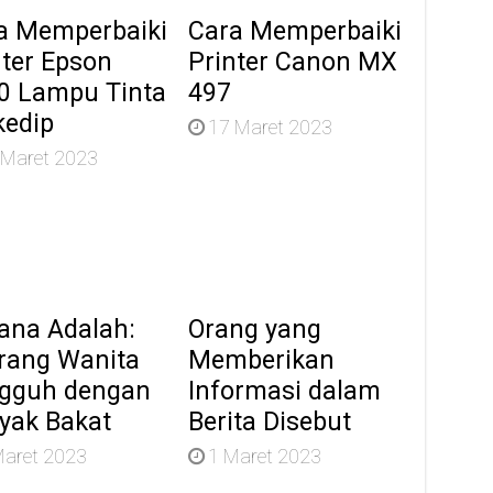
a Memperbaiki
Cara Memperbaiki
nter Epson
Printer Canon MX
0 Lampu Tinta
497
kedip
17 Maret 2023
 Maret 2023
ana Adalah:
Orang yang
rang Wanita
Memberikan
gguh dengan
Informasi dalam
yak Bakat
Berita Disebut
Maret 2023
1 Maret 2023