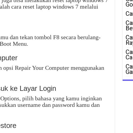
juga bisa melakukan reset laptop windows 7
Go
lah cara reset laptop windows 7 melalui
Ca
Ca
Be
amu dan tekan tombol F8 secara berulang-
Ca
Ra
 Boot Menu.
Ca
mputer
Ca
Ca
ih opsi Repair Your Computer menggunakan
Ga
suk ke Layar Login
Options, pilih bahasa yang kamu inginkan
masukkan username dan password kamu dan
estore