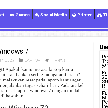
et
Games
Social Media
Printer
Ti
Ber
Windows 7
Pe
ari 2023
LAPTOP
7 Views
Tr
ya
gt! Apakah kamu merasa laptop kamu
Ku
at atau bahkan sering mengalami crash?
20
u melakukan reset pada laptop kamu agar
SG
njalankan tugas sehari-hari. Pada artikel
Ri
cara reset laptop windows 7 dengan mudah
Fu
di bawah ini.
Me
Pe
In
top Windows 7?