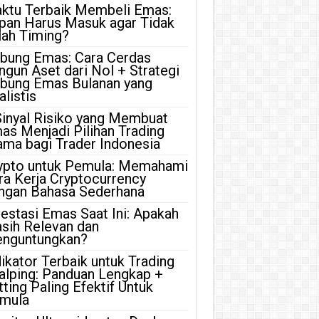
ktu Terbaik Membeli Emas:
pan Harus Masuk agar Tidak
lah Timing?
bung Emas: Cara Cerdas
ngun Aset dari Nol + Strategi
bung Emas Bulanan yang
listis
Sinyal Risiko yang Membuat
as Menjadi Pilihan Trading
ama bagi Trader Indonesia
ypto untuk Pemula: Memahami
ra Kerja Cryptocurrency
ngan Bahasa Sederhana
vestasi Emas Saat Ini: Apakah
sih Relevan dan
nguntungkan?
dikator Terbaik untuk Trading
alping: Panduan Lengkap +
tting Paling Efektif Untuk
mula