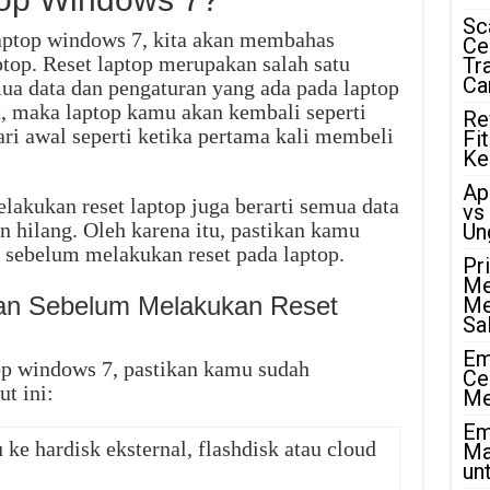
Sc
aptop windows 7, kita akan membahas
Ce
aptop. Reset laptop merupakan salah satu
Tr
Ca
a data dan pengaturan yang ada pada laptop
, maka laptop kamu akan kembali seperti
Re
ri awal seperti ketika pertama kali membeli
Fi
Ke
Ap
akukan reset laptop juga berarti semua data
vs
 hilang. Oleh karena itu, pastikan kamu
Un
sebelum melakukan reset pada laptop.
Pr
Me
kan Sebelum Melakukan Reset
Me
Sa
Em
op windows 7, pastikan kamu sudah
Ce
t ini:
Me
Em
ke hardisk eksternal, flashdisk atau cloud
Ma
unt