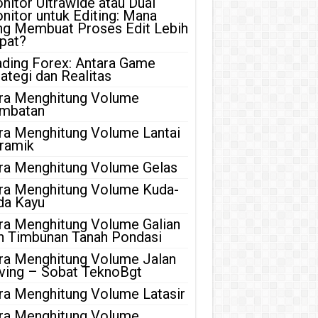
nitor Ultrawide atau Dual
nitor untuk Editing: Mana
ng Membuat Proses Edit Lebih
pat?
ading Forex: Antara Game
rategi dan Realitas
ra Menghitung Volume
mbatan
ra Menghitung Volume Lantai
ramik
ra Menghitung Volume Gelas
ra Menghitung Volume Kuda-
da Kayu
ra Menghitung Volume Galian
n Timbunan Tanah Pondasi
ra Menghitung Volume Jalan
ving – Sobat TeknoBgt
ra Menghitung Volume Latasir
ra Menghitung Volume