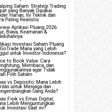
alping Saham: Strategi Trading
pat yang Banyak Dipakai
ader Harian, Ini Teknik dan
ra Paling Realistis
view Aplikasi Pluang 2026:
tur, Biaya, Keamanan &
lebihannya
likasi Investasi Saham Pluang
 GoTrade Mana yang Lebih
ggul untuk Investor Indonesia?
ice to Book Value: Cara
nghitung, Membaca, dan
nggunakannya agar Tidak
lah Pilih Saham
as vs Deposito: Mana Lebih
rdas untuk Menjaga dan
ngembangkan Uang Anda?
as Fisik vs Emas Digital,
na Lebih Menguntungkan
uk Investasi Saat ini?