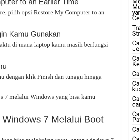
puter to an Earlier Time
Mo
Mo
re, pilih opsi Restore My Computer to an
ya
Ce
Tr
Ingin Kamu Gunakan
St
Ca
 waktu di mana laptop kamu masih berfungsi
Je
Ca
Ke
mu
Ca
mu dengan klik Finish dan tunggu hingga
Ca
ku
ows 7 melalui Windows yang bisa kamu
Ca
da
Ca
 Windows 7 Melalui Boot
Pa
Ca
Ca