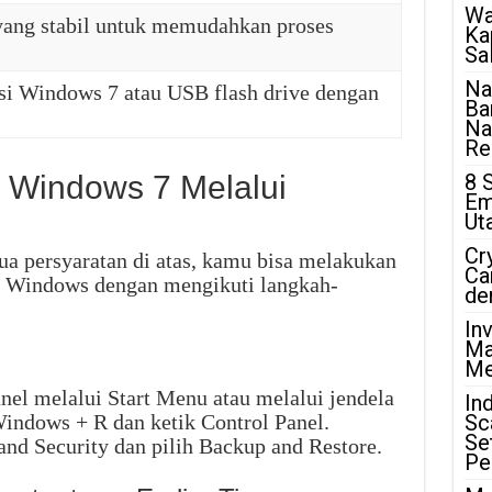
Wa
 yang stabil untuk memudahkan proses
Ka
Sa
Na
si Windows 7 atau USB flash drive dengan
Ba
Na
Rea
 Windows 7 Melalui
8 
Em
Ut
Cr
a persyaratan di atas, kamu bisa melakukan
Ca
ui Windows dengan mengikuti langkah-
de
In
Ma
Me
nel melalui Start Menu atau melalui jendela
In
ndows + R dan ketik Control Panel.
Sc
Se
and Security dan pilih Backup and Restore.
Pe