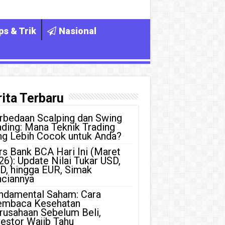
ps & Trik
Nasional
ita Terbaru
rbedaan Scalping dan Swing
ading: Mana Teknik Trading
ng Lebih Cocok untuk Anda?
rs Bank BCA Hari Ini (Maret
26): Update Nilai Tukar USD,
D, hingga EUR, Simak
nciannya
ndamental Saham: Cara
mbaca Kesehatan
rusahaan Sebelum Beli,
vestor Wajib Tahu