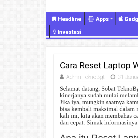
Headline
Apps
Gadg
Investasi
Cara Reset Laptop 
Admin TeknoBgt
31 Janu
Selamat datang, Sobat TeknoB
kinerjanya sudah mulai melamb
Jika iya, mungkin saatnya kam
bisa kembali maksimal dalam me
kali ini, kita akan membahas 
dan cepat. Simak informasinya 
Apa itu Reset Lap