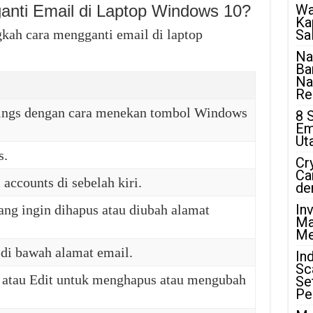
nti Email di Laptop Windows 10?
Wa
Ka
gkah cara mengganti email di laptop
Sa
Na
Ba
Na
Rea
tings dengan cara menekan tombol Windows
8 
Em
Ut
s.
Cr
Ca
 accounts di sebelah kiri.
de
In
ang ingin dihapus atau diubah alamat
Ma
Me
 di bawah alamat email.
In
Sc
 atau Edit untuk menghapus atau mengubah
Se
Pe