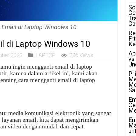
Sc
Ce
Tr
Ca
 Email di Laptop Windows 10
Re
Fi
il di Laptop Windows 10
Ke
Ap
mber 2023
LAPTOP
236 Views
vs
Un
amu ingin mengganti email di laptop
r, karena dalam artikel ini, kami akan
Pr
Me
ntang cara mengganti email di laptop
Me
Sa
Em
Ce
Me
satu media komunikasi elektronik yang sangat
m layanan email, kita dapat mengirimkan
Em
Ma
an video dengan mudah dan cepat.
unt