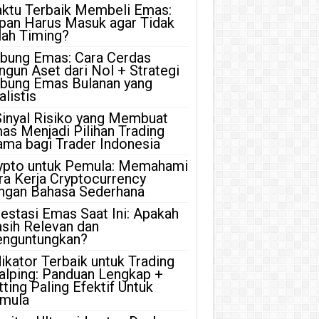
ktu Terbaik Membeli Emas:
pan Harus Masuk agar Tidak
lah Timing?
bung Emas: Cara Cerdas
ngun Aset dari Nol + Strategi
bung Emas Bulanan yang
listis
Sinyal Risiko yang Membuat
as Menjadi Pilihan Trading
ama bagi Trader Indonesia
ypto untuk Pemula: Memahami
ra Kerja Cryptocurrency
ngan Bahasa Sederhana
vestasi Emas Saat Ini: Apakah
sih Relevan dan
nguntungkan?
dikator Terbaik untuk Trading
alping: Panduan Lengkap +
tting Paling Efektif Untuk
mula