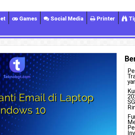
et
Games
Social Media
Printer
Ti
Ber
Pe
Tr
ya
Ku
20
SG
Ri
Fu
Me
Pe
In