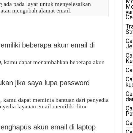
Mo
ng ada pada layar untuk menyelesaikan
Mo
atau mengubah alamat email.
ya
Ce
Tr
St
Ca
miliki beberapa akun email di
Je
Ca
Ke
0, kamu dapat menambahkan beberapa akun
Ca
Ca
ukan jika saya lupa password
ku
Ca
da
, kamu dapat meminta bantuan dari penyedia
nyedia layanan email memiliki fitur
Ca
Pa
Ca
enghapus akun email di laptop
Ca