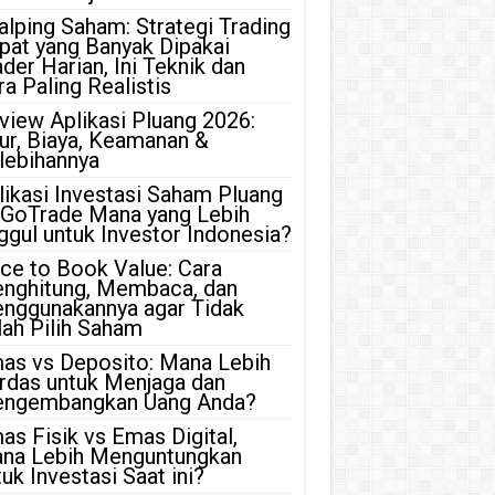
alping Saham: Strategi Trading
pat yang Banyak Dipakai
ader Harian, Ini Teknik dan
ra Paling Realistis
view Aplikasi Pluang 2026:
tur, Biaya, Keamanan &
lebihannya
likasi Investasi Saham Pluang
 GoTrade Mana yang Lebih
ggul untuk Investor Indonesia?
ice to Book Value: Cara
nghitung, Membaca, dan
nggunakannya agar Tidak
lah Pilih Saham
as vs Deposito: Mana Lebih
rdas untuk Menjaga dan
ngembangkan Uang Anda?
as Fisik vs Emas Digital,
na Lebih Menguntungkan
uk Investasi Saat ini?