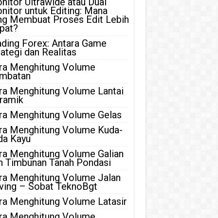
nitor Ultrawide atau Dual
nitor untuk Editing: Mana
ng Membuat Proses Edit Lebih
pat?
ading Forex: Antara Game
rategi dan Realitas
ra Menghitung Volume
mbatan
ra Menghitung Volume Lantai
ramik
ra Menghitung Volume Gelas
ra Menghitung Volume Kuda-
da Kayu
ra Menghitung Volume Galian
n Timbunan Tanah Pondasi
ra Menghitung Volume Jalan
ving – Sobat TeknoBgt
ra Menghitung Volume Latasir
ra Menghitung Volume