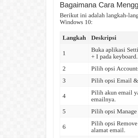
Bagaimana Cara Mengga
Berikut ini adalah langkah-lan
Windows 10:
Langkah
Deskripsi
Buka aplikasi Set
1
+ I pada keyboard.
2
Pilih opsi Account
3
Pilih opsi Email &
Pilih akun email y
4
emailnya.
5
Pilih opsi Manage
Pilih opsi Remove
6
alamat email.