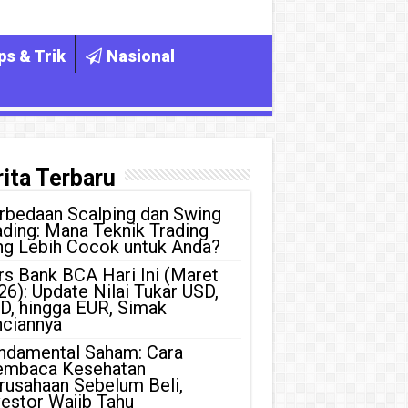
ps & Trik
Nasional
ita Terbaru
rbedaan Scalping dan Swing
ading: Mana Teknik Trading
ng Lebih Cocok untuk Anda?
rs Bank BCA Hari Ini (Maret
26): Update Nilai Tukar USD,
D, hingga EUR, Simak
nciannya
ndamental Saham: Cara
mbaca Kesehatan
rusahaan Sebelum Beli,
vestor Wajib Tahu