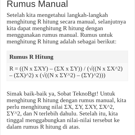
Rumus Manual
Setelah kita mengetahui langkah-langkah
menghitung R hitung secara manual, selanjutnya
kita dapat menghitung R hitung dengan
menggunakan rumus manual. Rumus untuk
menghitung R hitung adalah sebagai berikut:
Rumus R Hitung
R = ((N x ΣXY) – (ΣX x ΣY)) / (√((N x ΣX^2)
– (ΣX)^2) x (√((N x ΣY^2) – (ΣY)^2)))
Simak baik-baik ya, Sobat TeknoBgt! Untuk
menghitung R hitung dengan rumus manual, kita
perlu menghitung nilai ΣX, ΣY, ΣXY, ΣX^2,
ΣY^2, dan N terlebih dahulu. Setelah itu, kita
tinggal menggabungkan nilai-nilai tersebut ke
dalam rumus R hitung di atas.