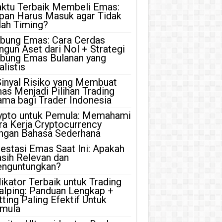
ktu Terbaik Membeli Emas:
pan Harus Masuk agar Tidak
lah Timing?
bung Emas: Cara Cerdas
ngun Aset dari Nol + Strategi
bung Emas Bulanan yang
listis
Sinyal Risiko yang Membuat
as Menjadi Pilihan Trading
ama bagi Trader Indonesia
ypto untuk Pemula: Memahami
ra Kerja Cryptocurrency
ngan Bahasa Sederhana
vestasi Emas Saat Ini: Apakah
sih Relevan dan
nguntungkan?
dikator Terbaik untuk Trading
alping: Panduan Lengkap +
tting Paling Efektif Untuk
mula