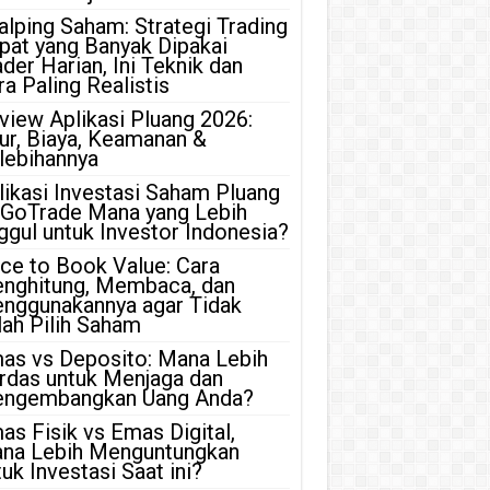
alping Saham: Strategi Trading
pat yang Banyak Dipakai
ader Harian, Ini Teknik dan
ra Paling Realistis
view Aplikasi Pluang 2026:
tur, Biaya, Keamanan &
lebihannya
likasi Investasi Saham Pluang
 GoTrade Mana yang Lebih
ggul untuk Investor Indonesia?
ice to Book Value: Cara
nghitung, Membaca, dan
nggunakannya agar Tidak
lah Pilih Saham
as vs Deposito: Mana Lebih
rdas untuk Menjaga dan
ngembangkan Uang Anda?
as Fisik vs Emas Digital,
na Lebih Menguntungkan
uk Investasi Saat ini?