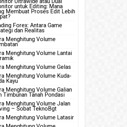
nitor Ultrawide atau Dual
nitor untuk Editing: Mana
ng Membuat Proses Edit Lebih
pat?
ading Forex: Antara Game
rategi dan Realitas
ra Menghitung Volume
mbatan
ra Menghitung Volume Lantai
ramik
ra Menghitung Volume Gelas
ra Menghitung Volume Kuda-
da Kayu
ra Menghitung Volume Galian
n Timbunan Tanah Pondasi
ra Menghitung Volume Jalan
ving – Sobat TeknoBgt
ra Menghitung Volume Latasir
ra Menghitung Volume