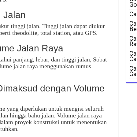
Go
 Jalan
Ca
Ca
ur tinggi jalan. Tinggi jalan dapat diukur
Be
ti theodolite, total station, atau GPS.
Ca
Ra
ume Jalan Raya
Ca
Ca
hui panjang, lebar, dan tinggi jalan, Sobat
lume jalan raya menggunakan rumus
Ca
Ga
 Dimaksud dengan Volume
me yang diperlukan untuk mengisi seluruh
alan hingga bahu jalan. Volume jalan raya
 dalam proyek konstruksi untuk menentukan
tuhkan.