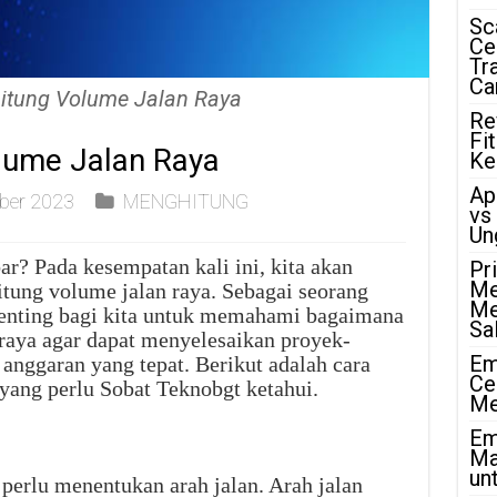
Sc
Ce
Tr
Ca
itung Volume Jalan Raya
Re
Fi
lume Jalan Raya
Ke
Ap
ber 2023
MENGHITUNG
vs
Un
r? Pada kesempatan kali ini, kita akan
Pr
Me
ung volume jalan raya. Sebagai seorang
Me
 penting bagi kita untuk memahami bagaimana
Sa
raya agar dapat menyelesaikan proyek-
Em
anggaran yang tepat. Berikut adalah cara
Ce
yang perlu Sobat Teknobgt ketahui.
Me
Em
Ma
unt
perlu menentukan arah jalan. Arah jalan