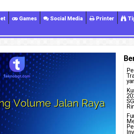
et
Games
Social Media
Printer
Ti
Ber
Pe
Tr
ya
Ku
20
SG
Ri
Fu
Me
Pe
In