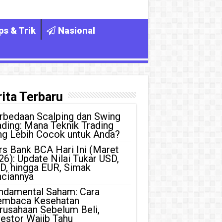
ps & Trik
Nasional
ita Terbaru
rbedaan Scalping dan Swing
ading: Mana Teknik Trading
ng Lebih Cocok untuk Anda?
rs Bank BCA Hari Ini (Maret
26): Update Nilai Tukar USD,
D, hingga EUR, Simak
nciannya
ndamental Saham: Cara
mbaca Kesehatan
rusahaan Sebelum Beli,
vestor Wajib Tahu