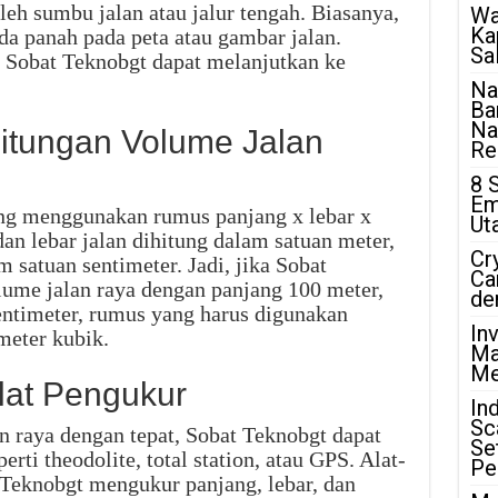
leh sumbu jalan atau jalur tengah. Biasanya,
Wa
Ka
nda panah pada peta atau gambar jalan.
Sa
, Sobat Teknobgt dapat melanjutkan ke
Na
Ba
Na
itungan Volume Jalan
Rea
8 
Em
ung menggunakan rumus panjang x lebar x
Ut
dan lebar jalan dihitung dalam satuan meter,
Cr
 satuan sentimeter. Jadi, jika Sobat
Ca
ume jalan raya dengan panjang 100 meter,
de
sentimeter, rumus yang harus digunakan
In
meter kubik.
Ma
Me
lat Pengukur
In
Sc
 raya dengan tepat, Sobat Teknobgt dapat
Se
ti theodolite, total station, atau GPS. Alat-
Pe
 Teknobgt mengukur panjang, lebar, dan