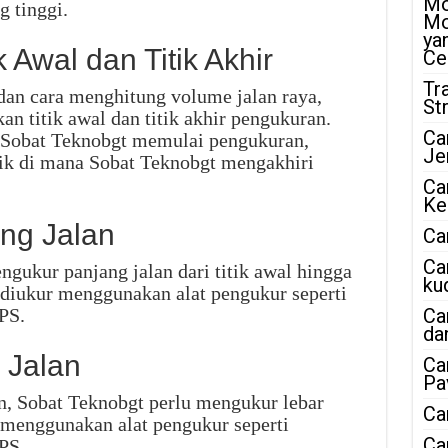
Mo
g tinggi.
Mo
ya
 Awal dan Titik Akhir
Ce
Tr
dan cara menghitung volume jalan raya,
St
n titik awal dan titik akhir pengukuran.
Ca
na Sobat Teknobgt memulai pengukuran,
Je
itik di mana Sobat Teknobgt mengakhiri
Ca
Ke
ng Jalan
Ca
Ca
gukur panjang jalan dari titik awal hingga
ku
at diukur menggunakan alat pengukur seperti
GPS.
Ca
da
 Jalan
Ca
Pa
n, Sobat Teknobgt perlu mengukur lebar
Ca
r menggunakan alat pengukur seperti
Ca
GPS.