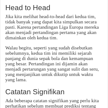
Head to Head
Jika kita melihat head-to-head dari kedua tim,
tidak banyak yang dapat kita simpulkan secara
pasti. Karena pertandingan Liga Europa mereka
akan menjadi pertandingan pertama yang akan
dimainkan oleh kedua tim.
Walau begitu, seperti yang sudah disebutkan
sebelumnya, kedua tim ini memiliki sejarah
panjang di dunia sepak bola dan kemampuan
yang besar. Pertandingan ini dijamin akan
menjadi pertarungan yang sangat sulit dan seru,
yang menjanjikan untuk dikutip untuk waktu
yang lama.
Catatan Signifikan
Ada beberapa catatan signifikan yang perlu kita
perhatikan sebelum membuat prediksi tentang