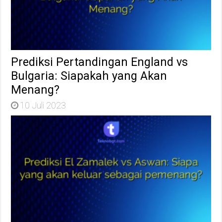
Prediksi Pertandingan England vs
Bulgaria: Siapakah yang Akan
Menang?
10 Juli 2023