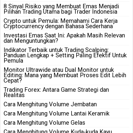
8 Sinyal Risiko yang Membuat Emas Menjadi
Pilihan Trading Utama bagi Trader Indonesia
Crypto untuk Pemula: Memahami Cara Kerja
Cryptocurrency dengan Bahasa Sederhana
Investasi Emas Saat Ini: Apakah Masih Relevan
dan Menguntungkan?
Indikator Terbaik untuk Trading Scalping:
Panduan Lengkap + Setting Paling Efektif Untuk
Pemula
Monitor Ultrawide atau Dual Monitor untuk
Editing: Mana yang Membuat Proses Edit Lebih
Cepat?
Trading Forex: Antara Game Strategi dan
Realitas
Cara Menghitung Volume Jembatan
Cara Menghitung Volume Lantai Keramik
Cara Menghitung Volume Gelas
Cara Menghitung Volume Kuda-kuda Kayu