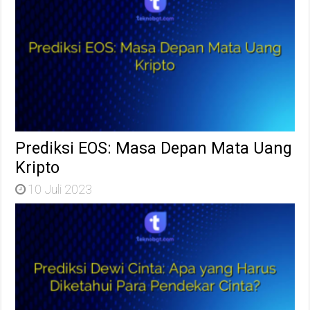
Prediksi EOS: Masa Depan Mata Uang
Kripto
10 Juli 2023