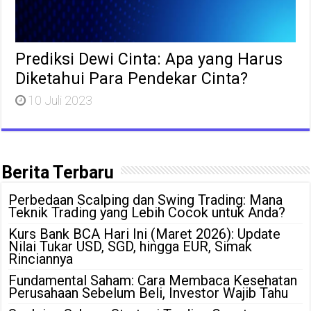
Prediksi Dewi Cinta: Apa yang Harus
Diketahui Para Pendekar Cinta?
10 Juli 2023
Berita Terbaru
Perbedaan Scalping dan Swing Trading: Mana
Teknik Trading yang Lebih Cocok untuk Anda?
Kurs Bank BCA Hari Ini (Maret 2026): Update
Nilai Tukar USD, SGD, hingga EUR, Simak
Rinciannya
Fundamental Saham: Cara Membaca Kesehatan
Perusahaan Sebelum Beli, Investor Wajib Tahu