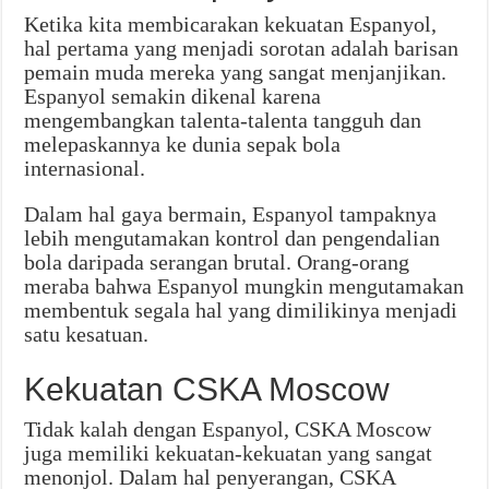
Ketika kita membicarakan kekuatan Espanyol,
hal pertama yang menjadi sorotan adalah barisan
pemain muda mereka yang sangat menjanjikan.
Espanyol semakin dikenal karena
mengembangkan talenta-talenta tangguh dan
melepaskannya ke dunia sepak bola
internasional.
Dalam hal gaya bermain, Espanyol tampaknya
lebih mengutamakan kontrol dan pengendalian
bola daripada serangan brutal. Orang-orang
meraba bahwa Espanyol mungkin mengutamakan
membentuk segala hal yang dimilikinya menjadi
satu kesatuan.
Kekuatan CSKA Moscow
Tidak kalah dengan Espanyol, CSKA Moscow
juga memiliki kekuatan-kekuatan yang sangat
menonjol. Dalam hal penyerangan, CSKA