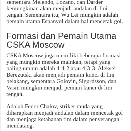
sementara Melendo, Lozano, dan Darder
kemungkinan akan menjadi andalan di lini
tengah. Sementara itu, Wu Lei mungkin adalah
pemain utama Espanyol dalam hal mencetak gol.
Formasi dan Pemain Utama
CSKA Moscow
CSKA Moscow juga memiliki beberapa formasi
yang mungkin mereka mainkan, tetapi yang
paling umum adalah 4-4-2 atau 4-3-3. Aleksei
Berezutski akan menjadi pemain kunci di lini
belakang, sementara Golovin, Sigurdsson, dan
Vasin mungkin menjadi pemain kunci di lini
tengah.
Adalah Fedor Chalov, striker muda yang
diharapkan menjadi andalan dalam mencetak gol
dan menjaga ketahanan tim dalam penyerangan
mendatang.