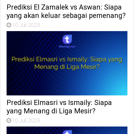
Prediksi El Zamalek vs Aswan: Siapa
yang akan keluar sebagai pemenang?
10 Juli 2023
Prediksi Elmasri vs Ismaily: Siapa
yang Menang di Liga Mesir?
10 Juli 2023