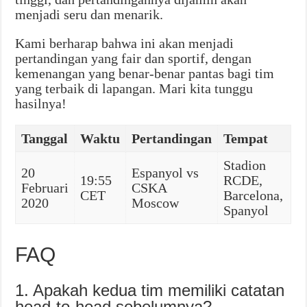
menjadi seru dan menarik.
Kami berharap bahwa ini akan menjadi
pertandingan yang fair dan sportif, dengan
kemenangan yang benar-benar pantas bagi tim
yang terbaik di lapangan. Mari kita tunggu
hasilnya!
Tanggal
Waktu
Pertandingan
Tempat
Stadion
20
Espanyol vs
19:55
RCDE,
Februari
CSKA
CET
Barcelona,
2020
Moscow
Spanyol
FAQ
1. Apakah kedua tim memiliki catatan
head-to-head sebelumnya?