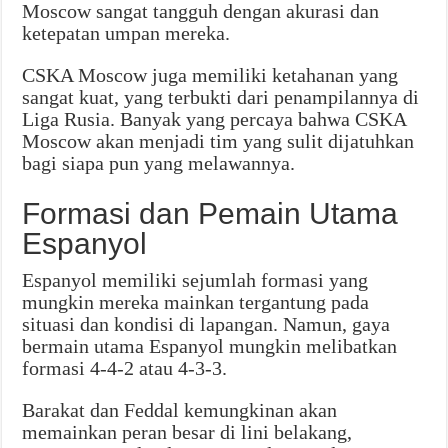
Moscow sangat tangguh dengan akurasi dan
ketepatan umpan mereka.
CSKA Moscow juga memiliki ketahanan yang
sangat kuat, yang terbukti dari penampilannya di
Liga Rusia. Banyak yang percaya bahwa CSKA
Moscow akan menjadi tim yang sulit dijatuhkan
bagi siapa pun yang melawannya.
Formasi dan Pemain Utama
Espanyol
Espanyol memiliki sejumlah formasi yang
mungkin mereka mainkan tergantung pada
situasi dan kondisi di lapangan. Namun, gaya
bermain utama Espanyol mungkin melibatkan
formasi 4-4-2 atau 4-3-3.
Barakat dan Feddal kemungkinan akan
memainkan peran besar di lini belakang,