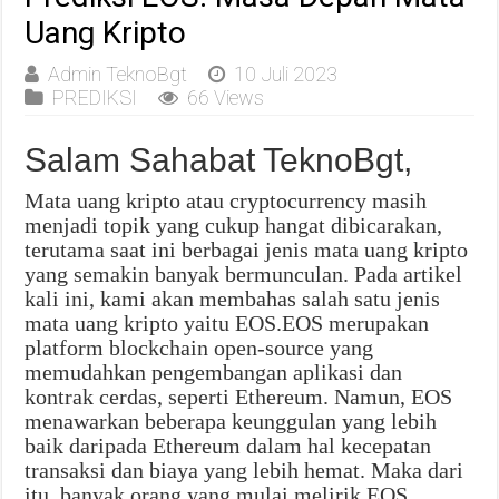
Uang Kripto
Admin TeknoBgt
10 Juli 2023
PREDIKSI
66 Views
Salam Sahabat TeknoBgt,
Mata uang kripto atau cryptocurrency masih
menjadi topik yang cukup hangat dibicarakan,
terutama saat ini berbagai jenis mata uang kripto
yang semakin banyak bermunculan. Pada artikel
kali ini, kami akan membahas salah satu jenis
mata uang kripto yaitu EOS.EOS merupakan
platform blockchain open-source yang
memudahkan pengembangan aplikasi dan
kontrak cerdas, seperti Ethereum. Namun, EOS
menawarkan beberapa keunggulan yang lebih
baik daripada Ethereum dalam hal kecepatan
transaksi dan biaya yang lebih hemat. Maka dari
itu, banyak orang yang mulai melirik EOS