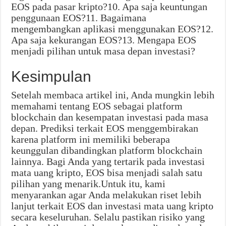
EOS pada pasar kripto?10. Apa saja keuntungan
penggunaan EOS?11. Bagaimana
mengembangkan aplikasi menggunakan EOS?12.
Apa saja kekurangan EOS?13. Mengapa EOS
menjadi pilihan untuk masa depan investasi?
Kesimpulan
Setelah membaca artikel ini, Anda mungkin lebih
memahami tentang EOS sebagai platform
blockchain dan kesempatan investasi pada masa
depan. Prediksi terkait EOS menggembirakan
karena platform ini memiliki beberapa
keunggulan dibandingkan platform blockchain
lainnya. Bagi Anda yang tertarik pada investasi
mata uang kripto, EOS bisa menjadi salah satu
pilihan yang menarik.Untuk itu, kami
menyarankan agar Anda melakukan riset lebih
lanjut terkait EOS dan investasi mata uang kripto
secara keseluruhan. Selalu pastikan risiko yang