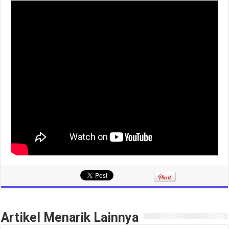
Artikel Menarik Lainnya