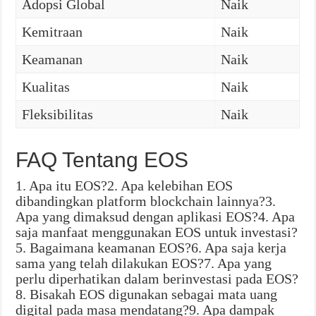
Adopsi Global
Naik
Kemitraan
Naik
Keamanan
Naik
Kualitas
Naik
Fleksibilitas
Naik
FAQ Tentang EOS
1. Apa itu EOS?2. Apa kelebihan EOS
dibandingkan platform blockchain lainnya?3.
Apa yang dimaksud dengan aplikasi EOS?4. Apa
saja manfaat menggunakan EOS untuk investasi?
5. Bagaimana keamanan EOS?6. Apa saja kerja
sama yang telah dilakukan EOS?7. Apa yang
perlu diperhatikan dalam berinvestasi pada EOS?
8. Bisakah EOS digunakan sebagai mata uang
digital pada masa mendatang?9. Apa dampak