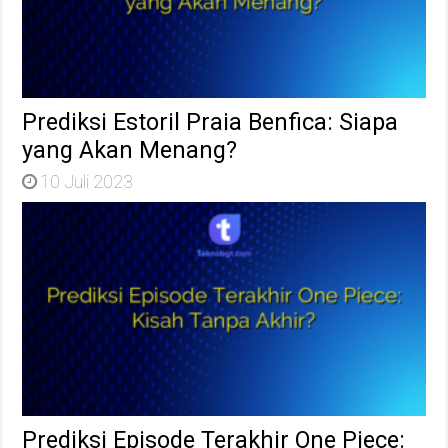
Prediksi Estoril Praia Benfica: Siapa
yang Akan Menang?
10 Juli 2023
Prediksi Episode Terakhir One Piece: