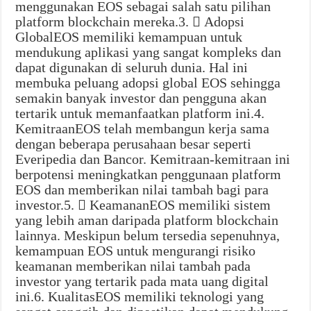
menggunakan EOS sebagai salah satu pilihan
platform blockchain mereka.3.
Adopsi
GlobalEOS memiliki kemampuan untuk
mendukung aplikasi yang sangat kompleks dan
dapat digunakan di seluruh dunia. Hal ini
membuka peluang adopsi global EOS sehingga
semakin banyak investor dan pengguna akan
tertarik untuk memanfaatkan platform ini.4.
KemitraanEOS telah membangun kerja sama
dengan beberapa perusahaan besar seperti
Everipedia dan Bancor. Kemitraan-kemitraan ini
berpotensi meningkatkan penggunaan platform
EOS dan memberikan nilai tambah bagi para
investor.5.
KeamananEOS memiliki sistem
yang lebih aman daripada platform blockchain
lainnya. Meskipun belum tersedia sepenuhnya,
kemampuan EOS untuk mengurangi risiko
keamanan memberikan nilai tambah pada
investor yang tertarik pada mata uang digital
ini.6.
KualitasEOS memiliki teknologi yang