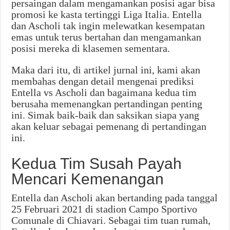
persaingan dalam mengamankan posisi agar bisa
promosi ke kasta tertinggi Liga Italia. Entella
dan Ascholi tak ingin melewatkan kesempatan
emas untuk terus bertahan dan mengamankan
posisi mereka di klasemen sementara.
Maka dari itu, di artikel jurnal ini, kami akan
membahas dengan detail mengenai prediksi
Entella vs Ascholi dan bagaimana kedua tim
berusaha memenangkan pertandingan penting
ini. Simak baik-baik dan saksikan siapa yang
akan keluar sebagai pemenang di pertandingan
ini.
Kedua Tim Susah Payah
Mencari Kemenangan
Entella dan Ascholi akan bertanding pada tanggal
25 Februari 2021 di stadion Campo Sportivo
Comunale di Chiavari. Sebagai tim tuan rumah,