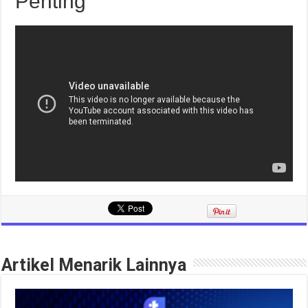
Penting
Artikel Menarik Lainnya