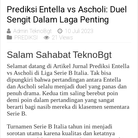
Prediksi Entella vs Ascholi: Duel
Sengit Dalam Laga Penting
Admin TeknoBgt
10 Juli 2023
PREDIKSI
21 Views
Salam Sahabat TeknoBgt
Selamat datang di Artikel Jurnal Prediksi Entella
vs Ascholi di Liga Serie B Italia. Tak bisa
dipungkiri bahwa pertandingan antara Entella
dan Ascholi selalu menjadi duel yang panas dan
penuh drama. Kedua tim saling berebut poin
demi poin dalam pertandingan yang sangat
berarti bagi nasib mereka di klasemen sementara
Serie B.
Turnamen Serie B Italia tahun ini menjadi
sorotan utama karena kualitas dan ketatnya