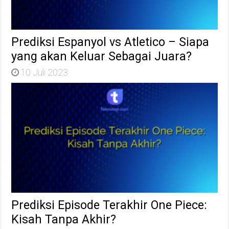
Prediksi Espanyol vs Atletico – Siapa
yang akan Keluar Sebagai Juara?
10 Juli 2023
Prediksi Episode Terakhir One Piece:
Kisah Tanpa Akhir?