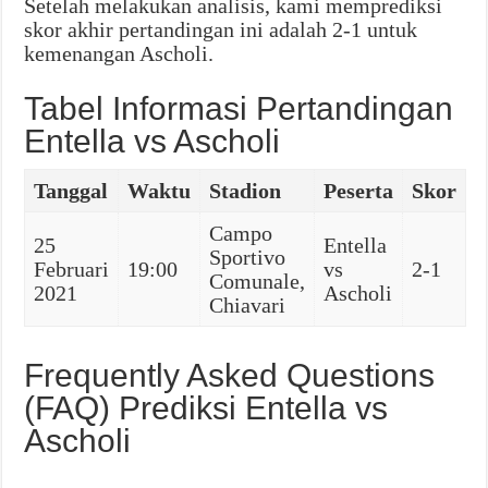
Setelah melakukan analisis, kami memprediksi
skor akhir pertandingan ini adalah 2-1 untuk
kemenangan Ascholi.
Tabel Informasi Pertandingan
Entella vs Ascholi
Tanggal
Waktu
Stadion
Peserta
Skor
Campo
25
Entella
Sportivo
Februari
19:00
vs
2-1
Comunale,
2021
Ascholi
Chiavari
Frequently Asked Questions
(FAQ) Prediksi Entella vs
Ascholi