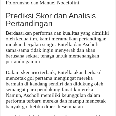
Folorunsho dan Manuel Nocciolini.
Prediksi Skor dan Analisis
Pertandingan
Berdasarkan performa dan kualitas yang dimiliki
oleh kedua tim, kami meramalkan pertandingan
ini akan berjalan sengit. Entella dan Ascholi
sama-sama tidak ingin menyerah dan akan
berusaha sekuat tenaga untuk memenangkan
pertandingan ini.
Dalam skenario terbaik, Entella akan berhasil
mencetak gol pertama mengingat mereka
bermain di kandang sendiri dan didukung oleh
semangat para pendukung fanatik mereka.
Namun, Ascholi memiliki keunggulan dalam
performa terbaru mereka dan mampu mencetak
banyak gol ketika diberi kesempatan.