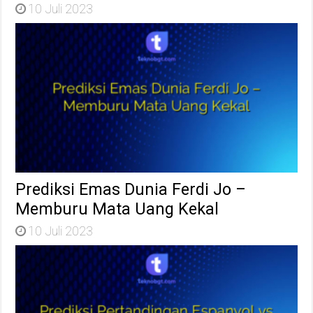
10 Juli 2023
Prediksi Emas Dunia Ferdi Jo –
Memburu Mata Uang Kekal
10 Juli 2023