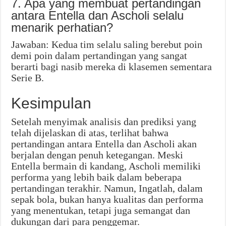
7. Apa yang membuat pertandingan
antara Entella dan Ascholi selalu
menarik perhatian?
Jawaban: Kedua tim selalu saling berebut poin
demi poin dalam pertandingan yang sangat
berarti bagi nasib mereka di klasemen sementara
Serie B.
Kesimpulan
Setelah menyimak analisis dan prediksi yang
telah dijelaskan di atas, terlihat bahwa
pertandingan antara Entella dan Ascholi akan
berjalan dengan penuh ketegangan. Meski
Entella bermain di kandang, Ascholi memiliki
performa yang lebih baik dalam beberapa
pertandingan terakhir. Namun, Ingatlah, dalam
sepak bola, bukan hanya kualitas dan performa
yang menentukan, tetapi juga semangat dan
dukungan dari para penggemar.