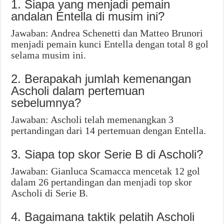
1. Siapa yang menjadi pemain
andalan Entella di musim ini?
Jawaban: Andrea Schenetti dan Matteo Brunori
menjadi pemain kunci Entella dengan total 8 gol
selama musim ini.
2. Berapakah jumlah kemenangan
Ascholi dalam pertemuan
sebelumnya?
Jawaban: Ascholi telah memenangkan 3
pertandingan dari 14 pertemuan dengan Entella.
3. Siapa top skor Serie B di Ascholi?
Jawaban: Gianluca Scamacca mencetak 12 gol
dalam 26 pertandingan dan menjadi top skor
Ascholi di Serie B.
4. Bagaimana taktik pelatih Ascholi