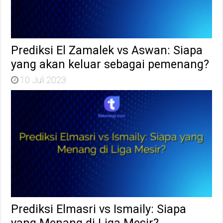
Prediksi El Zamalek vs Aswan: Siapa
yang akan keluar sebagai pemenang?
10 Juli 2023
Prediksi Elmasri vs Ismaily: Siapa
yang Menang di Liga Mesir?