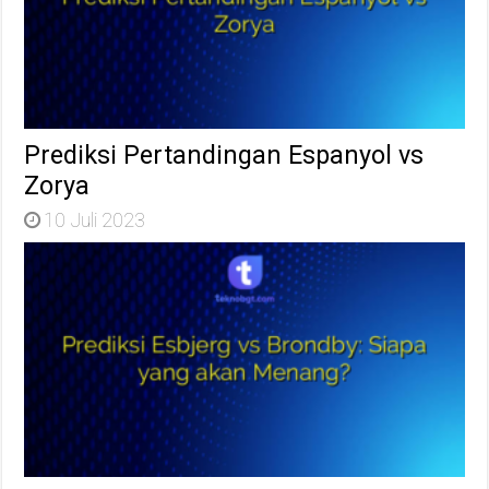
Prediksi Pertandingan Espanyol vs
Zorya
10 Juli 2023