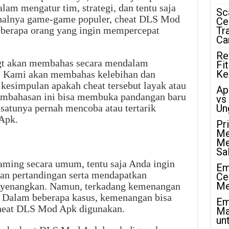
am mengatur tim, strategi, dan tentu saja
Sc
 halnya game-game populer, cheat DLS Mod
Ce
eberapa orang yang ingin mempercepat
Tr
Ca
Re
bgt akan membahas secara mendalam
Fi
Ke
 Kami akan membahas kelebihan dan
kesimpulan apakah cheat tersebut layak atau
Ap
pembahasan ini bisa membuka pandangan baru
vs
satunya pernah mencoba atau tertarik
Un
Apk.
Pr
Me
Me
Sa
ming secara umum, tentu saja Anda ingin
Em
n pertandingan serta mendapatkan
Ce
Me
yenangkan. Namun, terkadang kemenangan
. Dalam beberapa kasus, kemenangan bisa
Em
 cheat DLS Mod Apk digunakan.
Ma
unt