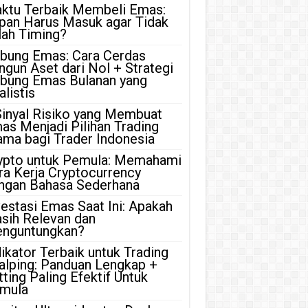
ktu Terbaik Membeli Emas:
pan Harus Masuk agar Tidak
lah Timing?
bung Emas: Cara Cerdas
ngun Aset dari Nol + Strategi
bung Emas Bulanan yang
listis
Sinyal Risiko yang Membuat
as Menjadi Pilihan Trading
ama bagi Trader Indonesia
ypto untuk Pemula: Memahami
ra Kerja Cryptocurrency
ngan Bahasa Sederhana
vestasi Emas Saat Ini: Apakah
sih Relevan dan
nguntungkan?
dikator Terbaik untuk Trading
alping: Panduan Lengkap +
tting Paling Efektif Untuk
mula