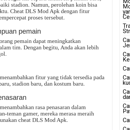
Mo
iki stadion. Namun, perolehan koin bisa
Mo
ktu. Cheat DLS Mod Apk dengan fitur
ya
Ce
mpercepat proses tersebut.
Tr
mpuan pemain
St
Ca
orang pemain dapat meningkatkan
Je
lam tim. Dengan begitu, Anda akan lebih
ol.
Ca
Ke
Ca
enambahkan fitur yang tidak tersedia pada
Ca
ku
baru, stadion baru, dan kostum baru.
Ca
enasaran
da
Ca
 menambahkan rasa penasaran dalam
Pa
an-teman gamer, mereka merasa meraih
gunakan cheat DLS Mod Apk.
Ca
Ca