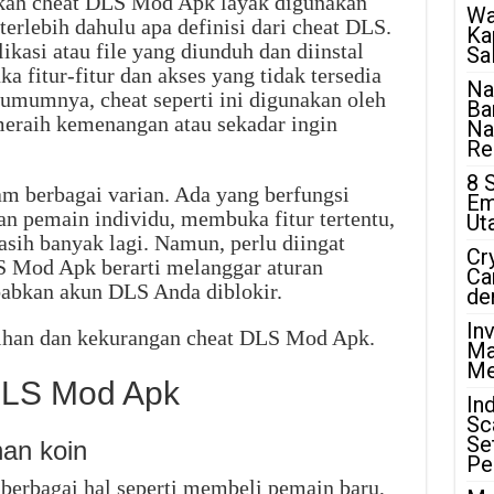
kah cheat DLS Mod Apk layak digunakan
Wa
t terlebih dahulu apa definisi dari cheat DLS.
Ka
asi atau file yang diunduh dan diinstal
Sa
fitur-fitur dan akses yang tidak tersedia
Na
 umumnya, cheat seperti ini digunakan oleh
Ba
eraih kemenangan atau sekadar ingin
Na
Rea
8 
m berbagai varian. Ada yang berfungsi
Em
 pemain individu, membuka fitur tertentu,
Ut
ih banyak lagi. Namun, perlu diingat
Cr
 Mod Apk berarti melanggar aturan
Ca
abkan akun DLS Anda diblokir.
de
In
ebihan dan kekurangan cheat DLS Mod Apk.
Ma
Me
DLS Mod Apk
In
Sc
Se
an koin
Pe
erbagai hal seperti membeli pemain baru,