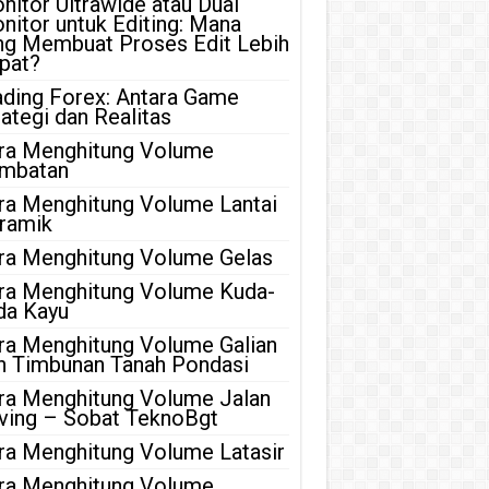
nitor Ultrawide atau Dual
nitor untuk Editing: Mana
ng Membuat Proses Edit Lebih
pat?
ading Forex: Antara Game
rategi dan Realitas
ra Menghitung Volume
mbatan
ra Menghitung Volume Lantai
ramik
ra Menghitung Volume Gelas
ra Menghitung Volume Kuda-
da Kayu
ra Menghitung Volume Galian
n Timbunan Tanah Pondasi
ra Menghitung Volume Jalan
ving – Sobat TeknoBgt
ra Menghitung Volume Latasir
ra Menghitung Volume