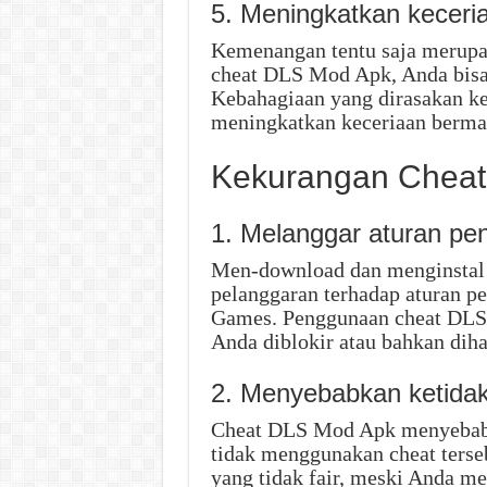
5. Meningkatkan keceri
Kemenangan tentu saja merup
cheat DLS Mod Apk, Anda bis
Kebahagiaan yang dirasakan k
meningkatkan keceriaan berma
Kekurangan Cheat
1. Melanggar aturan p
Men-download dan menginstal
pelanggaran terhadap aturan p
Games. Penggunaan cheat DL
Anda diblokir atau bahkan dih
2. Menyebabkan ketidak
Cheat DLS Mod Apk menyebabka
tidak menggunakan cheat terse
yang tidak fair, meski Anda 