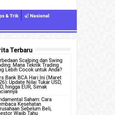
ps & Trik
Nasional
ita Terbaru
rbedaan Scalping dan Swing
ading: Mana Teknik Trading
ng Lebih Cocok untuk Anda?
rs Bank BCA Hari Ini (Maret
26): Update Nilai Tukar USD,
D, hingga EUR, Simak
nciannya
ndamental Saham: Cara
mbaca Kesehatan
rusahaan Sebelum Beli,
vestor Wajib Tahu