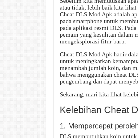
Sebelum kita memutuskan apa
atau tidak, lebih baik kita liha
Cheat DLS Mod Apk adalah aplik
pada smartphone untuk membuka 
pada aplikasi resmi DLS. Pada
pemain yang kesulitan dalam m
mengeksplorasi fitur baru.
Cheat DLS Mod Apk hadir dala
untuk meningkatkan kemampuan
menambah jumlah koin, dan mas
bahwa menggunakan cheat DLS
pengembang dan dapat menyeb
Sekarang, mari kita lihat kel
Kelebihan Cheat 
1. Mempercepat peroleh
DLS membutuhkan koin untuk b