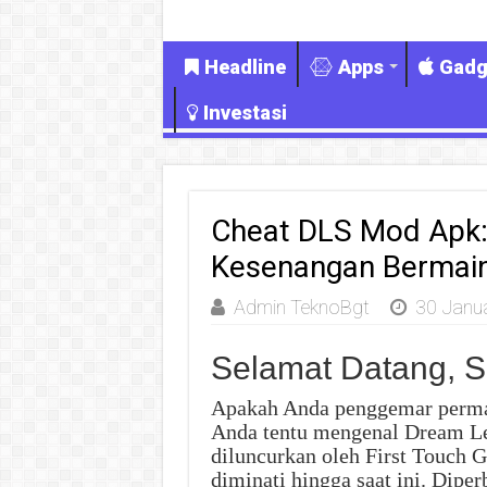
Headline
Apps
Gadg
Investasi
Cheat DLS Mod Apk:
Kesenangan Bermai
Admin TeknoBgt
30 Janu
Selamat Datang, S
Apakah Anda penggemar permai
Anda tentu mengenal Dream Le
diluncurkan oleh First Touch 
diminati hingga saat ini. Dipe