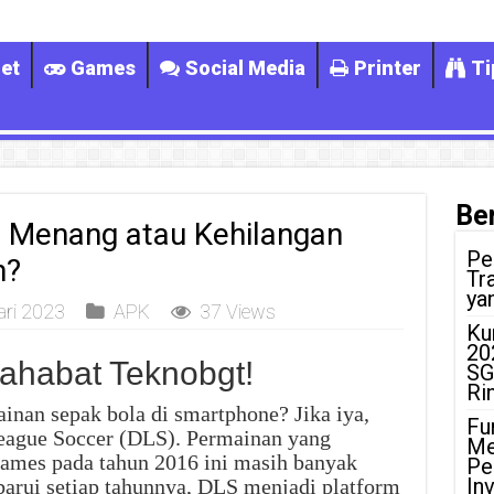
et
Games
Social Media
Printer
Ti
Ber
 Menang atau Kehilangan
Pe
n?
Tr
ya
ari 2023
APK
37 Views
Ku
20
ahabat Teknobgt!
SG
Ri
nan sepak bola di smartphone? Jika iya,
Fu
ague Soccer (DLS). Permainan yang
Me
Games pada tahun 2016 ini masih banyak
Pe
In
rbarui setiap tahunnya, DLS menjadi platform