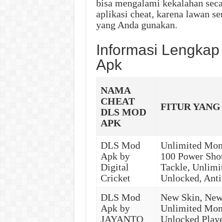
bisa mengalami kekalahan sec
aplikasi cheat, karena lawan 
yang Anda gunakan.
Informasi Lengka
Apk
NAMA
CHEAT
FITUR YANG
DLS MOD
APK
DLS Mod
Unlimited Mon
Apk by
100 Power Shot
Digital
Tackle, Unlimi
Cricket
Unlocked, Anti
DLS Mod
New Skin, New 
Apk by
Unlimited Mon
JAYANTO
Unlocked Playe