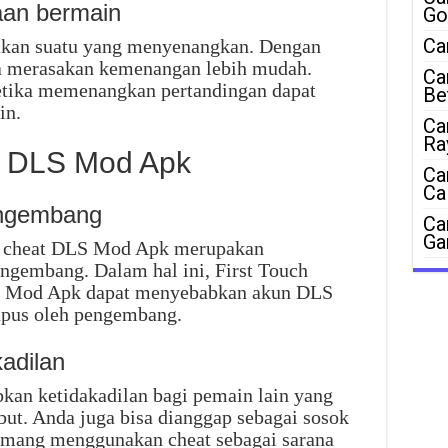
aan bermain
Go
Ca
akan suatu yang menyenangkan. Dengan
a merasakan kemenangan lebih mudah.
Ca
etika memenangkan pertandingan dapat
Be
in.
Ca
Ra
 DLS Mod Apk
Ca
Ca
engembang
Ca
Ga
 cheat DLS Mod Apk merupakan
engembang. Dalam hal ini, First Touch
S Mod Apk dapat menyebabkan akun DLS
apus oleh pengembang.
adilan
n ketidakadilan bagi pemain lain yang
but. Anda juga bisa dianggap sebagai sosok
memang menggunakan cheat sebagai sarana