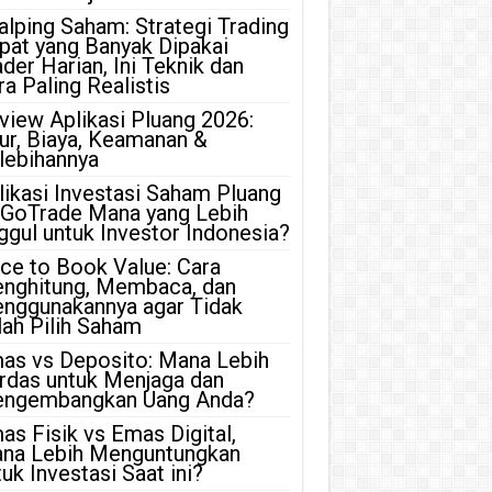
alping Saham: Strategi Trading
pat yang Banyak Dipakai
ader Harian, Ini Teknik dan
ra Paling Realistis
view Aplikasi Pluang 2026:
tur, Biaya, Keamanan &
lebihannya
likasi Investasi Saham Pluang
 GoTrade Mana yang Lebih
ggul untuk Investor Indonesia?
ice to Book Value: Cara
nghitung, Membaca, dan
nggunakannya agar Tidak
lah Pilih Saham
as vs Deposito: Mana Lebih
rdas untuk Menjaga dan
ngembangkan Uang Anda?
as Fisik vs Emas Digital,
na Lebih Menguntungkan
uk Investasi Saat ini?