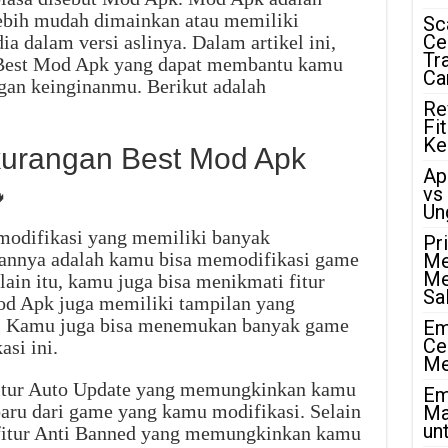
lebih mudah dimainkan atau memiliki
Sc
Ce
dia dalam versi aslinya. Dalam artikel ini,
Tr
Best Mod Apk yang dapat membantu kamu
Ca
gan keinginanmu. Berikut adalah
Re
Fi
Ke
kurangan Best Mod Apk
Ap
vs

Un
modifikasi yang memiliki banyak
Pr
hannya adalah kamu bisa memodifikasi game
Me
Me
ain itu, kamu juga bisa menikmati fitur
Sa
od Apk juga memiliki tampilan yang
. Kamu juga bisa menemukan banyak game
Em
Ce
asi ini.
Me
fitur Auto Update yang memungkinkan kamu
Em
aru dari game yang kamu modifikasi. Selain
Ma
unt
ki fitur Anti Banned yang memungkinkan kamu