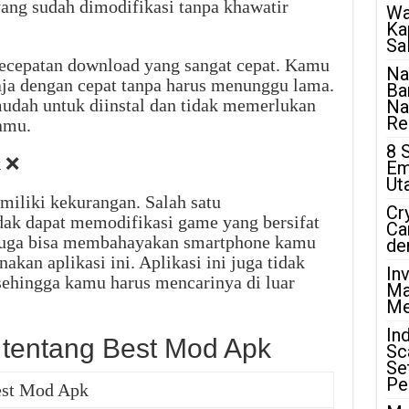
ng sudah dimodifikasi tanpa khawatir
Wa
Ka
Sa
ecepatan download yang sangat cepat. Kamu
Na
ja dengan cepat tanpa harus menunggu lama.
Ba
t mudah untuk diinstal dan tidak memerlukan
Na
Rea
amu.
8 
k
❌
Em
Ut
emiliki kekurangan. Salah satu
Cr
ak dapat memodifikasi game yang bersifat
Ca
ni juga bisa membahayakan smartphone kamu
de
kan aplikasi ini. Aplikasi ini juga tidak
In
 sehingga kamu harus mencarinya di luar
Ma
Me
In
 tentang Best Mod Apk
Sc
Se
Pe
st Mod Apk