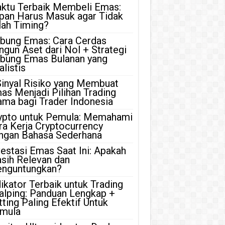
ktu Terbaik Membeli Emas:
pan Harus Masuk agar Tidak
lah Timing?
bung Emas: Cara Cerdas
ngun Aset dari Nol + Strategi
bung Emas Bulanan yang
listis
Sinyal Risiko yang Membuat
as Menjadi Pilihan Trading
ama bagi Trader Indonesia
ypto untuk Pemula: Memahami
ra Kerja Cryptocurrency
ngan Bahasa Sederhana
vestasi Emas Saat Ini: Apakah
sih Relevan dan
nguntungkan?
dikator Terbaik untuk Trading
alping: Panduan Lengkap +
tting Paling Efektif Untuk
mula