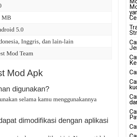
Mo
0
Mo
ya
0 MB
Ce
Tr
droid 5.0
St
donesia, Inggris, dan lain-lain
Ca
Je
st Mod Team
Ca
Ke
t Mod Apk
Ca
Ca
ku
aman digunakan?
Ca
digunakan selama kamu menggunakannya
da
Ca
Pa
apat dimodifikasi dengan aplikasi
Ca
Ca