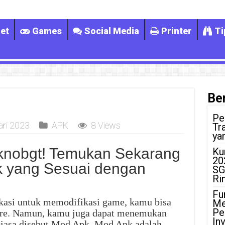
et
Games
Social Media
Printer
Ti
Ber
Pe
ari 2023
APK
8 Views
Tr
ya
knobgt! Temukan Sekarang
Ku
20
k yang Sesuai dengan
SG
Ri
Fu
kasi untuk memodifikasi game, kamu bisa
Me
Pe
ore. Namun, kamu juga dapat menemukan
In
 biasa disebut Mod Apk. Mod Apk adalah