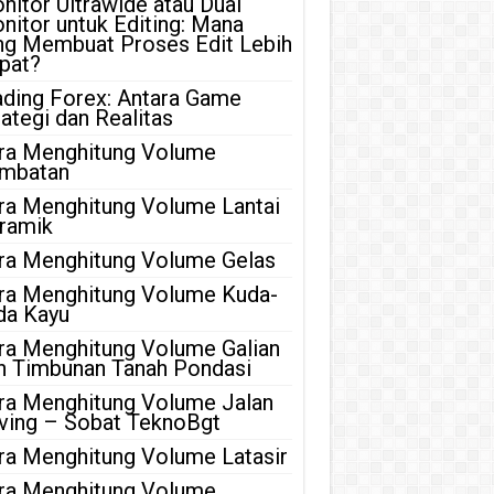
nitor Ultrawide atau Dual
nitor untuk Editing: Mana
ng Membuat Proses Edit Lebih
pat?
ading Forex: Antara Game
rategi dan Realitas
ra Menghitung Volume
mbatan
ra Menghitung Volume Lantai
ramik
ra Menghitung Volume Gelas
ra Menghitung Volume Kuda-
da Kayu
ra Menghitung Volume Galian
n Timbunan Tanah Pondasi
ra Menghitung Volume Jalan
ving – Sobat TeknoBgt
ra Menghitung Volume Latasir
ra Menghitung Volume