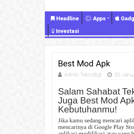
Headline
Apps
Gadg
Investasi
Best Mod Apk
Admin TeknoBgt
30 Janu
Salam Sahabat Te
Juga Best Mod Ap
Kebutuhanmu!
Jika kamu sedang mencari apli
mencarinya di Google Play St
aplikasi modifikasi atau yang