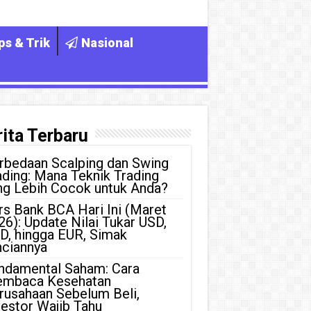
ps & Trik
Nasional
ita Terbaru
rbedaan Scalping dan Swing
ading: Mana Teknik Trading
ng Lebih Cocok untuk Anda?
rs Bank BCA Hari Ini (Maret
26): Update Nilai Tukar USD,
D, hingga EUR, Simak
nciannya
ndamental Saham: Cara
mbaca Kesehatan
rusahaan Sebelum Beli,
vestor Wajib Tahu