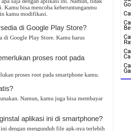
pa saja dengan aplikasi ini. Namun, tidak
Go
si. Kamu bisa mencoba keberuntunganmu
Ca
in kamu modifikasi.
Ca
ersedia di Google Play Store?
Be
Ca
dia di Google Play Store. Kamu harus
Ra
Ca
Ca
memerlukan proses root pada
Ca
Ga
rlukan proses root pada smartphone kamu.
atis?
 digunakan. Namun, kamu juga bisa membayar
nstal aplikasi ini di smartphone?
 ini dengan mengunduh file apk-nya terlebih