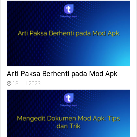
Arti Paksa Berhenti pada Mod Apk
13 Juli 2023