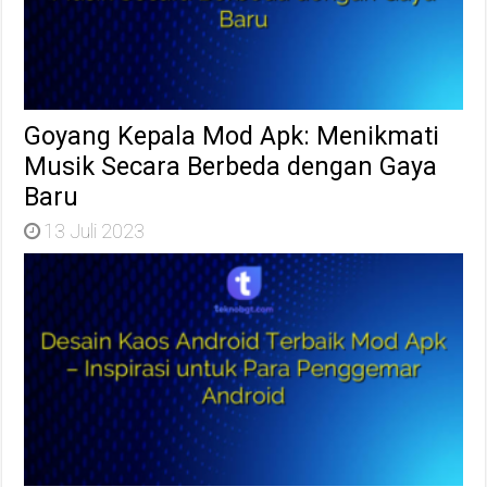
Goyang Kepala Mod Apk: Menikmati
Musik Secara Berbeda dengan Gaya
Baru
13 Juli 2023