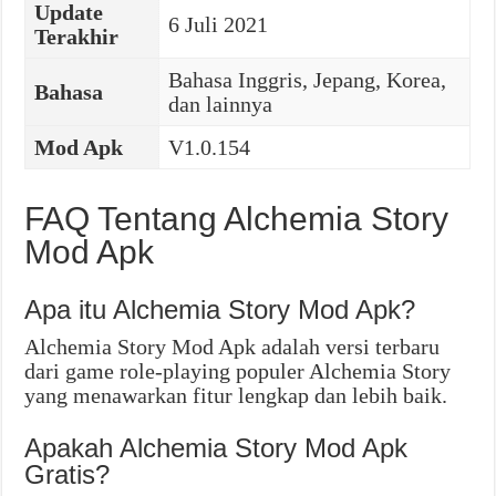
Update
6 Juli 2021
Terakhir
Bahasa Inggris, Jepang, Korea,
Bahasa
dan lainnya
Mod Apk
V1.0.154
FAQ Tentang Alchemia Story
Mod Apk
Apa itu Alchemia Story Mod Apk?
Alchemia Story Mod Apk adalah versi terbaru
dari game role-playing populer Alchemia Story
yang menawarkan fitur lengkap dan lebih baik.
Apakah Alchemia Story Mod Apk
Gratis?