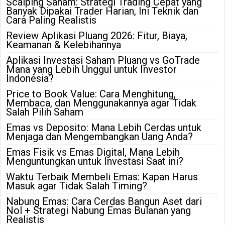
Scalping Saham: Strategi Trading Cepat yang
Banyak Dipakai Trader Harian, Ini Teknik dan
Cara Paling Realistis
Review Aplikasi Pluang 2026: Fitur, Biaya,
Keamanan & Kelebihannya
Aplikasi Investasi Saham Pluang vs GoTrade
Mana yang Lebih Unggul untuk Investor
Indonesia?
Price to Book Value: Cara Menghitung,
Membaca, dan Menggunakannya agar Tidak
Salah Pilih Saham
Emas vs Deposito: Mana Lebih Cerdas untuk
Menjaga dan Mengembangkan Uang Anda?
Emas Fisik vs Emas Digital, Mana Lebih
Menguntungkan untuk Investasi Saat ini?
Waktu Terbaik Membeli Emas: Kapan Harus
Masuk agar Tidak Salah Timing?
Nabung Emas: Cara Cerdas Bangun Aset dari
Nol + Strategi Nabung Emas Bulanan yang
Realistis