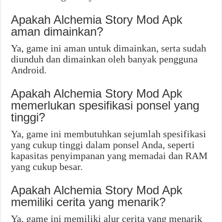
Apakah Alchemia Story Mod Apk
aman dimainkan?
Ya, game ini aman untuk dimainkan, serta sudah
diunduh dan dimainkan oleh banyak pengguna
Android.
Apakah Alchemia Story Mod Apk
memerlukan spesifikasi ponsel yang
tinggi?
Ya, game ini membutuhkan sejumlah spesifikasi
yang cukup tinggi dalam ponsel Anda, seperti
kapasitas penyimpanan yang memadai dan RAM
yang cukup besar.
Apakah Alchemia Story Mod Apk
memiliki cerita yang menarik?
Ya, game ini memiliki alur cerita yang menarik