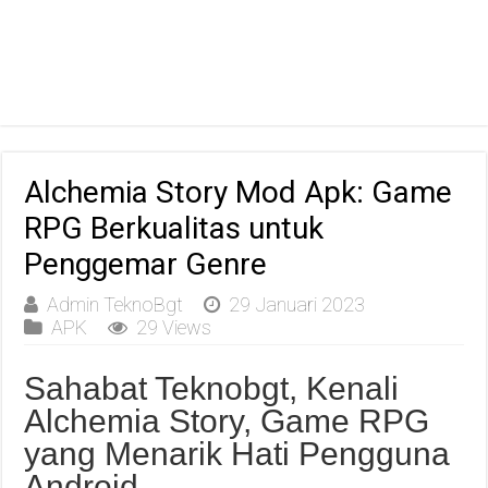
Alchemia Story Mod Apk: Game
RPG Berkualitas untuk
Penggemar Genre
Admin TeknoBgt
29 Januari 2023
APK
29 Views
Sahabat Teknobgt, Kenali
Alchemia Story, Game RPG
yang Menarik Hati Pengguna
Android