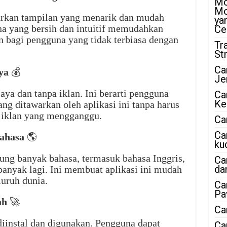
Mo
Mo
kan tampilan yang menarik dan mudah
ya
a yang bersih dan intuitif memudahkan
Ce
n bagi pengguna yang tidak terbiasa dengan
Tr
St
Ca
ya
💰
Je
ya dan tanpa iklan. Ini berarti pengguna
Ca
Ke
ng ditawarkan oleh aplikasi ini tanpa harus
 iklan yang mengganggu.
Ca
Ca
ahasa
🌎
ku
g banyak bahasa, termasuk bahasa Inggris,
Ca
da
banyak lagi. Ini membuat aplikasi ini mudah
luruh dunia.
Ca
Pa
ah
🚀
Ca
instal dan digunakan. Pengguna dapat
Ca