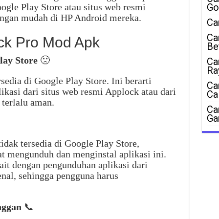
ogle Play Store atau situs web resmi
Go
ngan mudah di HP Android mereka.
Ca
Ca
ck Pro Mod Apk
Be
lay Store
🙁
Ca
Ra
edia di Google Play Store. Ini berarti
Ca
kasi dari situs web resmi Applock atau dari
Ca
 terlalu aman.
Ca
Ga
dak tersedia di Google Play Store,
at mengunduh dan menginstal aplikasi ini.
ait dengan pengunduhan aplikasi dari
nal, sehingga pengguna harus
nggan
📞