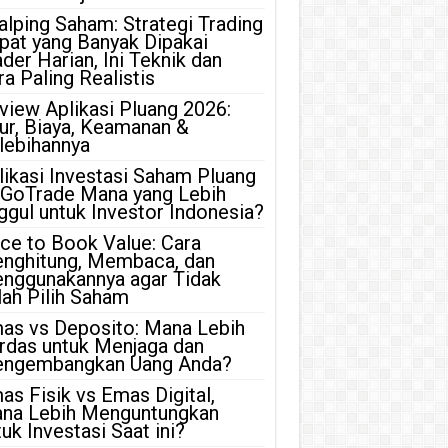
alping Saham: Strategi Trading
pat yang Banyak Dipakai
ader Harian, Ini Teknik dan
ra Paling Realistis
view Aplikasi Pluang 2026:
tur, Biaya, Keamanan &
lebihannya
likasi Investasi Saham Pluang
 GoTrade Mana yang Lebih
ggul untuk Investor Indonesia?
ice to Book Value: Cara
nghitung, Membaca, dan
nggunakannya agar Tidak
lah Pilih Saham
as vs Deposito: Mana Lebih
rdas untuk Menjaga dan
ngembangkan Uang Anda?
as Fisik vs Emas Digital,
na Lebih Menguntungkan
uk Investasi Saat ini?