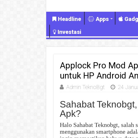
Headline
Apps
Gadg
Investasi
Applock Pro Mod Apk
untuk HP Android A
Admin TeknoBgt
24 Janu
Sahabat Teknobgt,
Apk?
Halo Sahabat Teknobgt, salah s
menggunakan smartphone adalah