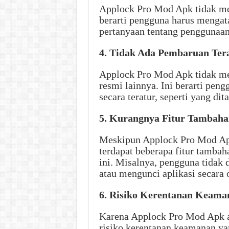
Applock Pro Mod Apk tidak me
berarti pengguna harus mengata
pertanyaan tentang penggunaan 
4. Tidak Ada Pembaruan Ter
Applock Pro Mod Apk tidak men
resmi lainnya. Ini berarti pen
secara teratur, seperti yang di
5. Kurangnya Fitur Tambaha
Meskipun Applock Pro Mod Ap
terdapat beberapa fitur tambah
ini. Misalnya, pengguna tidak 
atau mengunci aplikasi secara 
6. Risiko Kerentanan Keama
Karena Applock Pro Mod Apk ad
risiko kerentanan keamanan yan