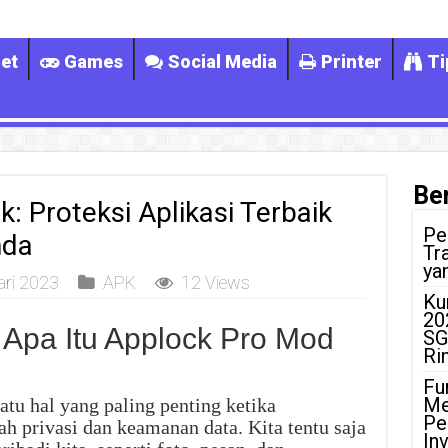
et
Games
Social Media
Printer
Ti
Ber
: Proteksi Aplikasi Terbaik
Pe
nda
Tr
ya
ari 2023
APK
12 Views
Ku
20
 Apa Itu Applock Pro Mod
SG
Ri
Fu
Me
atu hal yang paling penting ketika
Pe
 privasi dan keamanan data. Kita tentu saja
In