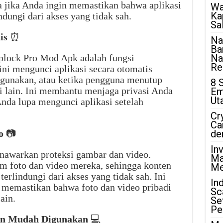
una jika Anda ingin memastikan bahwa aplikasi
Wa
Ka
ndungi dari akses yang tidak sah.
Sa
is
⏰
Na
Ba
Applock Pro Mod Apk adalah fungsi
Na
Rea
ini mengunci aplikasi secara otomatis
digunakan, atau ketika pengguna menutup
8 
si lain. Ini membantu menjaga privasi Anda
Em
Ut
nda lupa mengunci aplikasi setelah
Cr
Ca
o
📷
de
In
awarkan proteksi gambar dan video.
Ma
m foto dan video mereka, sehingga konten
Me
erlindungi dari akses yang tidak sah. Ini
In
n memastikan bahwa foto dan video pribadi
Sc
ain.
Se
Pe
dan Mudah Digunakan
💻