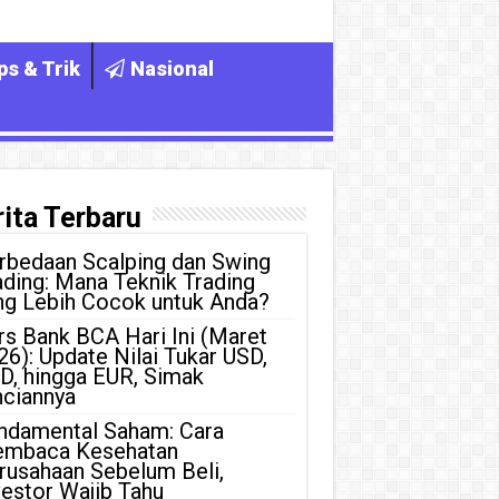
ps & Trik
Nasional
ita Terbaru
rbedaan Scalping dan Swing
ading: Mana Teknik Trading
ng Lebih Cocok untuk Anda?
rs Bank BCA Hari Ini (Maret
26): Update Nilai Tukar USD,
D, hingga EUR, Simak
nciannya
ndamental Saham: Cara
mbaca Kesehatan
rusahaan Sebelum Beli,
vestor Wajib Tahu