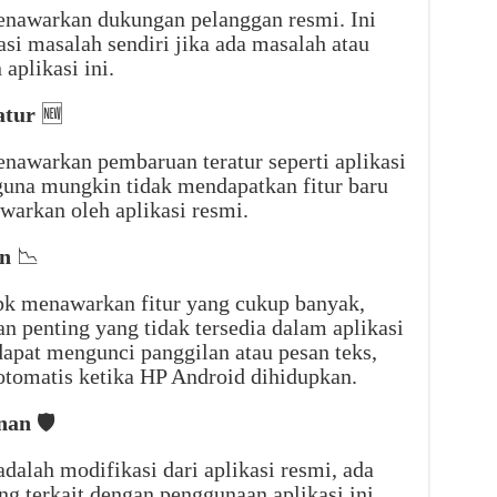
nawarkan dukungan pelanggan resmi. Ini
si masalah sendiri jika ada masalah atau
aplikasi ini.
atur
🆕
awarkan pembaruan teratur seperti aplikasi
gguna mungkin tidak mendapatkan fitur baru
tawarkan oleh aplikasi resmi.
n
📉
k menawarkan fitur yang cukup banyak,
an penting yang tidak tersedia dalam aplikasi
dapat mengunci panggilan atau pesan teks,
otomatis ketika HP Android dihidupkan.
nan
🛡️
alah modifikasi dari aplikasi resmi, ada
g terkait dengan penggunaan aplikasi ini.