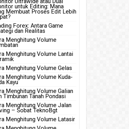
nitor Ultrawide atau Dual
nitor untuk Editing: Mana
ng Membuat Proses Edit Lebih
pat?
ading Forex: Antara Game
rategi dan Realitas
ra Menghitung Volume
mbatan
ra Menghitung Volume Lantai
ramik
ra Menghitung Volume Gelas
ra Menghitung Volume Kuda-
da Kayu
ra Menghitung Volume Galian
n Timbunan Tanah Pondasi
ra Menghitung Volume Jalan
ving – Sobat TeknoBgt
ra Menghitung Volume Latasir
ra Menghitung Volume