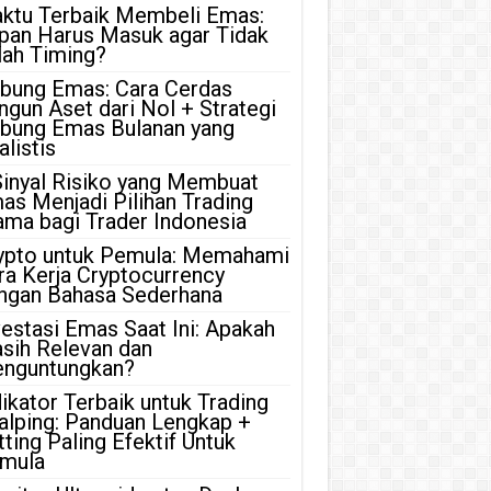
ktu Terbaik Membeli Emas:
pan Harus Masuk agar Tidak
lah Timing?
bung Emas: Cara Cerdas
ngun Aset dari Nol + Strategi
bung Emas Bulanan yang
listis
Sinyal Risiko yang Membuat
as Menjadi Pilihan Trading
ama bagi Trader Indonesia
ypto untuk Pemula: Memahami
ra Kerja Cryptocurrency
ngan Bahasa Sederhana
vestasi Emas Saat Ini: Apakah
sih Relevan dan
nguntungkan?
dikator Terbaik untuk Trading
alping: Panduan Lengkap +
tting Paling Efektif Untuk
mula