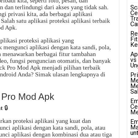
badi kita, seperti foto, pesan, dan
 dan terlindungi dari akses yang tidak sah.
Sc
Ce
 privasi kita, ada berbagai aplikasi
Tr
 Salah satu aplikasi proteksi aplikasi terbaik
Ca
od Apk.
Re
Fi
likasi proteksi aplikasi yang
Ke
engunci aplikasi dengan kata sandi, pola,
uga menawarkan berbagai fitur tambahan
Ap
vs
deo, fungsi penguncian otomatis, dan banyak
Un
ck Pro Mod Apk menjadi pilihan terbaik
 Android Anda? Simak ulasan lengkapnya di
Pr
Me
Me
Sa
 Pro Mod Apk
Em
Ce
t
🔒
Me
an proteksi aplikasi yang kuat dan
Em
Ma
ci aplikasi dengan kata sandi, pola, atau
unt
gunci aplikasi dengan kombinasi dua atau tiga