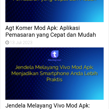
Agt Komer Mod Apk: Aplikasi
Pemasaran yang Cepat dan Mudah
13 Juli 2023
Jendela Melayang Vivo Mod Apk: