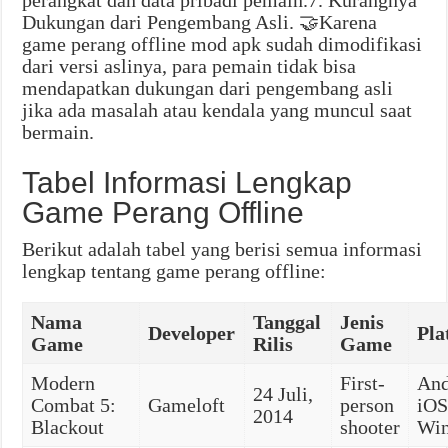
perangkat dan data pribadi pemain.7. Kurangnya
Dukungan dari Pengembang Asli. 🤝Karena
game perang offline mod apk sudah dimodifikasi
dari versi aslinya, para pemain tidak bisa
mendapatkan dukungan dari pengembang asli
jika ada masalah atau kendala yang muncul saat
bermain.
Tabel Informasi Lengkap
Game Perang Offline
Berikut adalah tabel yang berisi semua informasi
lengkap tentang game perang offline:
Nama
Tanggal
Jenis
Developer
Pla
Game
Rilis
Game
Modern
First-
And
24 Juli,
Combat 5:
Gameloft
person
iOS
2014
Blackout
shooter
Wi