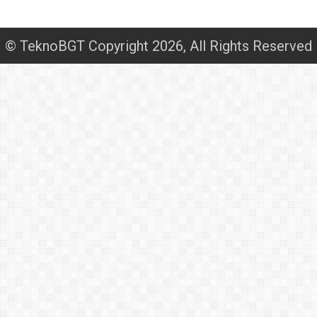
©
TeknoBGT
Copyright 2026, All Rights Reserved