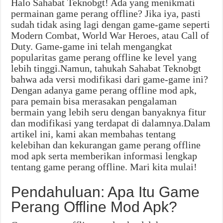
Halo Sahabat Teknobgt! Ada yang menikmati
permainan game perang offline? Jika iya, pasti
sudah tidak asing lagi dengan game-game seperti
Modern Combat, World War Heroes, atau Call of
Duty. Game-game ini telah mengangkat
popularitas game perang offline ke level yang
lebih tinggi.Namun, tahukah Sahabat Teknobgt
bahwa ada versi modifikasi dari game-game ini?
Dengan adanya game perang offline mod apk,
para pemain bisa merasakan pengalaman
bermain yang lebih seru dengan banyaknya fitur
dan modifikasi yang terdapat di dalamnya.Dalam
artikel ini, kami akan membahas tentang
kelebihan dan kekurangan game perang offline
mod apk serta memberikan informasi lengkap
tentang game perang offline. Mari kita mulai!
Pendahuluan: Apa Itu Game
Perang Offline Mod Apk?