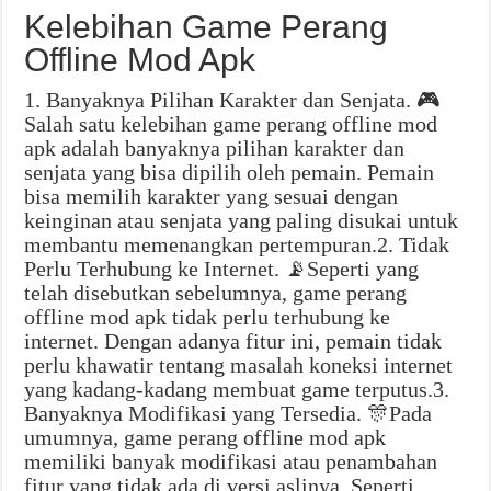
Kelebihan Game Perang
Offline Mod Apk
1. Banyaknya Pilihan Karakter dan Senjata. 🎮
Salah satu kelebihan game perang offline mod
apk adalah banyaknya pilihan karakter dan
senjata yang bisa dipilih oleh pemain. Pemain
bisa memilih karakter yang sesuai dengan
keinginan atau senjata yang paling disukai untuk
membantu memenangkan pertempuran.2. Tidak
Perlu Terhubung ke Internet. 📡Seperti yang
telah disebutkan sebelumnya, game perang
offline mod apk tidak perlu terhubung ke
internet. Dengan adanya fitur ini, pemain tidak
perlu khawatir tentang masalah koneksi internet
yang kadang-kadang membuat game terputus.3.
Banyaknya Modifikasi yang Tersedia. 🎊Pada
umumnya, game perang offline mod apk
memiliki banyak modifikasi atau penambahan
fitur yang tidak ada di versi aslinya. Seperti