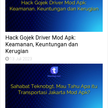
Hack Gojek Driver Mod Apk:
Keamanan, Keuntungan dan
Kerugian
13 Juli 2023