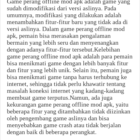
Game perang offline mod apk adalah game yang
sudah dimodifikasi dari versi aslinya. Pada
umumnya, modifikasi yang dilakukan adalah
menambahkan fitur-fitur baru yang tidak ada di
versi aslinya. Dalam game perang offline mod
apk, pemain bisa merasakan pengalaman
bermain yang lebih seru dan menyenangkan
dengan adanya fitur-fitur tersebut.Kelebihan
game perang offline mod apk adalah para pemain
bisa menikmati game dengan lebih banyak fitur
dan fitur yang lebih unik. Selain itu, pemain juga
bisa menikmati game tanpa harus terhubung ke
internet, sehingga tidak perlu khawatir tentang
masalah koneksi internet yang kadang-kadang
membuat game terputus.Namun, ada juga
kekurangan game perang offline mod apk, yaitu
beberapa fitur yang ditambahkan tidak diizinkan
oleh pengembang game aslinya dan bisa
menyebabkan game crash atau tidak berjalan
dengan baik di beberapa perangkat.