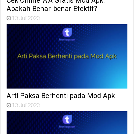
Cek Online WA Gratis Mod Apk:
Apakah Benar-benar Efektif?
13 Juli 2023
Arti Paksa Berhenti pada Mod Apk
13 Juli 2023