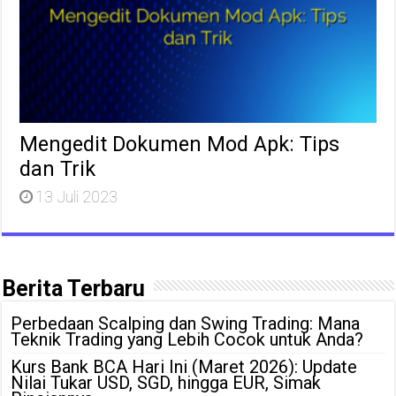
Mengedit Dokumen Mod Apk: Tips
dan Trik
13 Juli 2023
Berita Terbaru
Perbedaan Scalping dan Swing Trading: Mana
Teknik Trading yang Lebih Cocok untuk Anda?
Kurs Bank BCA Hari Ini (Maret 2026): Update
Nilai Tukar USD, SGD, hingga EUR, Simak