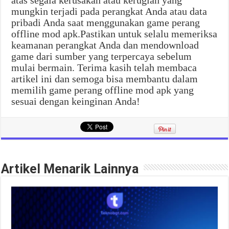
atas segala kerusakan atau kerugian yang
mungkin terjadi pada perangkat Anda atau data
pribadi Anda saat menggunakan game perang
offline mod apk.Pastikan untuk selalu memeriksa
keamanan perangkat Anda dan mendownload
game dari sumber yang terpercaya sebelum
mulai bermain. Terima kasih telah membaca
artikel ini dan semoga bisa membantu dalam
memilih game perang offline mod apk yang
sesuai dengan keinginan Anda!
Artikel Menarik Lainnya