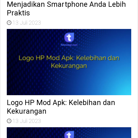
Menjadikan Smartphone Anda Lebih
Praktis
13 Juli 2023
Logo HP Mod Apk: Kelebihan dan
Kekurangan
13 Juli 2023