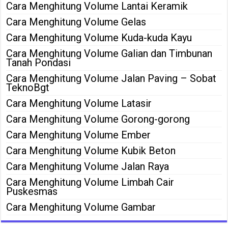
Cara Menghitung Volume Lantai Keramik
Cara Menghitung Volume Gelas
Cara Menghitung Volume Kuda-kuda Kayu
Cara Menghitung Volume Galian dan Timbunan
Tanah Pondasi
Cara Menghitung Volume Jalan Paving – Sobat
TeknoBgt
Cara Menghitung Volume Latasir
Cara Menghitung Volume Gorong-gorong
Cara Menghitung Volume Ember
Cara Menghitung Volume Kubik Beton
Cara Menghitung Volume Jalan Raya
Cara Menghitung Volume Limbah Cair
Puskesmas
Cara Menghitung Volume Gambar