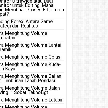
nitor Ultrawide atau Dual
nitor untuk Editing: Mana
ng Membuat Proses Edit Lebih
pat?
ading Forex: Antara Game
rategi dan Realitas
ra Menghitung Volume
mbatan
ra Menghitung Volume Lantai
ramik
ra Menghitung Volume Gelas
ra Menghitung Volume Kuda-
da Kayu
ra Menghitung Volume Galian
n Timbunan Tanah Pondasi
ra Menghitung Volume Jalan
ving – Sobat TeknoBgt
ra Menghitung Volume Latasir
ra Menghitung Volume