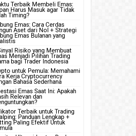
ktu Terbaik Membeli Emas:
pan Harus Masuk agar Tidak
lah Timing?
bung Emas: Cara Cerdas
ngun Aset dari Nol + Strategi
bung Emas Bulanan yang
listis
Sinyal Risiko yang Membuat
as Menjadi Pilihan Trading
ama bagi Trader Indonesia
ypto untuk Pemula: Memahami
ra Kerja Cryptocurrency
ngan Bahasa Sederhana
vestasi Emas Saat Ini: Apakah
sih Relevan dan
nguntungkan?
dikator Terbaik untuk Trading
alping: Panduan Lengkap +
tting Paling Efektif Untuk
mula