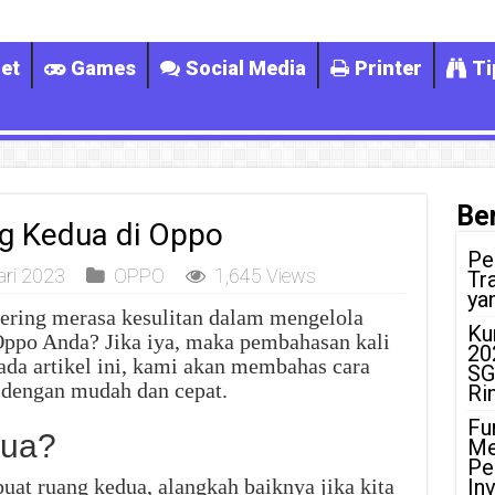
et
Games
Social Media
Printer
Ti
Ber
g Kedua di Oppo
Pe
ari 2023
OPPO
1,645 Views
Tr
ya
ering merasa kesulitan dalam mengelola
Ku
Oppo Anda? Jika iya, maka pembahasan kali
20
ada artikel ini, kami akan membahas cara
SG
dengan mudah dan cepat.
Ri
Fu
dua?
Me
Pe
t ruang kedua, alangkah baiknya jika kita
In