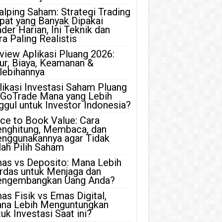
alping Saham: Strategi Trading
pat yang Banyak Dipakai
ader Harian, Ini Teknik dan
ra Paling Realistis
view Aplikasi Pluang 2026:
tur, Biaya, Keamanan &
lebihannya
likasi Investasi Saham Pluang
 GoTrade Mana yang Lebih
ggul untuk Investor Indonesia?
ice to Book Value: Cara
nghitung, Membaca, dan
nggunakannya agar Tidak
lah Pilih Saham
as vs Deposito: Mana Lebih
rdas untuk Menjaga dan
ngembangkan Uang Anda?
as Fisik vs Emas Digital,
na Lebih Menguntungkan
uk Investasi Saat ini?