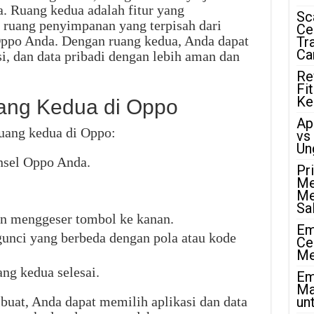
. Ruang kedua adalah fitur yang
Sc
uang penyimpanan yang terpisah dari
Ce
ppo Anda. Dengan ruang kedua, Anda dapat
Tr
Ca
i, dan data pribadi dengan lebih aman dan
Re
Fi
Ke
ng Kedua di Oppo
Ap
uang kedua di Oppo:
vs
Un
nsel Oppo Anda.
Pr
Me
Me
Sa
n menggeser tombol ke kanan.
Em
gunci yang berbeda dengan pola atau kode
Ce
Me
ng kedua selesai.
Em
Ma
ibuat, Anda dapat memilih aplikasi dan data
unt