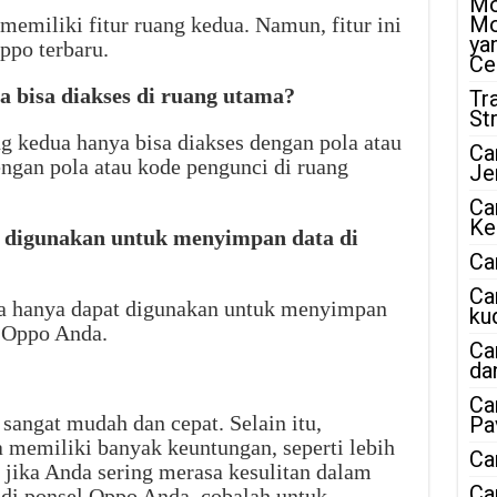
Mo
Mo
emiliki fitur ruang kedua. Namun, fitur ini
ya
Oppo terbaru.
Ce
a bisa diakses di ruang utama?
Tr
St
ng kedua hanya bisa diakses dengan pola atau
Ca
ngan pola atau kode pengunci di ruang
Je
Ca
Ke
t digunakan untuk menyimpan data di
Ca
Ca
ua hanya dapat digunakan untuk menyimpan
ku
l Oppo Anda.
Ca
da
Ca
angat mudah dan cepat. Selain itu,
Pa
memiliki banyak keuntungan, seperti lebih
Ca
i, jika Anda sering merasa kesulitan dalam
Ca
di ponsel Oppo Anda, cobalah untuk