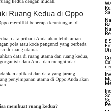
 ruang kedua dengan mudah.
Wa
Ka
iki Ruang Kedua di Oppo
Sa
Na
ppo memiliki beberapa keuntungan, di
Ba
Na
Rea
dua, data pribadi Anda akan lebih aman
8 
ngan pola atau kode pengunci yang berbeda
Em
ci di ruang utama.
Ut
ahkan data di ruang utama dan ruang kedua,
Cr
organisir data Anda dan menghindari
Ca
de
dahkan aplikasi dan data yang jarang
In
Ma
ruang penyimpanan utama di Oppo Anda akan
Me
kan.
In
Sc
Se
Pe
bisa membuat ruang kedua?