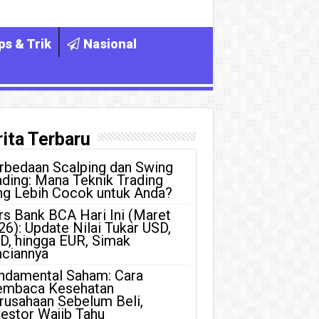
ps & Trik
Nasional
ita Terbaru
rbedaan Scalping dan Swing
ading: Mana Teknik Trading
ng Lebih Cocok untuk Anda?
rs Bank BCA Hari Ini (Maret
26): Update Nilai Tukar USD,
D, hingga EUR, Simak
nciannya
ndamental Saham: Cara
mbaca Kesehatan
rusahaan Sebelum Beli,
vestor Wajib Tahu