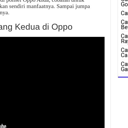
Go
kan sendiri manfaatnya. Sampai jumpa
nya.
Ca
Ca
ng Kedua di Oppo
Be
Ca
Ra
Ca
Ca
Ca
Ga