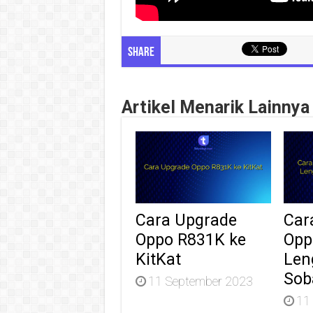
Share
Artikel Menarik Lainnya
Cara Upgrade
Car
Oppo R831K ke
Opp
KitKat
Len
Sob
11 September 2023
11