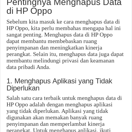
Pentingnya Menghapus Data
di HP Oppo
Sebelum kita masuk ke cara menghapus data di
HP Oppo, kita perlu membahas mengapa hal ini
sangat penting. Menghapus data di HP Oppo
dapat membantu membebaskan ruang
penyimpanan dan meningkatkan kinerja
perangkat. Selain itu, menghapus data juga dapat
membantu melindungi privasi dan keamanan
data pribadi Anda.
1. Menghapus Aplikasi yang Tidak
Diperlukan
Salah satu cara terbaik untuk menghapus data di
HP Oppo adalah dengan menghapus aplikasi
yang tidak diperlukan. Aplikasi yang tidak
digunakan akan memakan banyak ruang
penyimpanan dan memperlambat kinerja
perangkat. Untuk menghapus aplikasi, ikuti