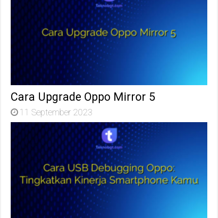
Cara Upgrade Oppo Mirror 5
11 September 2023