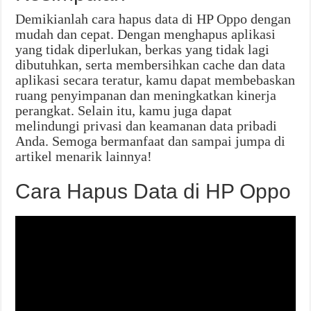
Demikianlah cara hapus data di HP Oppo dengan
mudah dan cepat. Dengan menghapus aplikasi
yang tidak diperlukan, berkas yang tidak lagi
dibutuhkan, serta membersihkan cache dan data
aplikasi secara teratur, kamu dapat membebaskan
ruang penyimpanan dan meningkatkan kinerja
perangkat. Selain itu, kamu juga dapat
melindungi privasi dan keamanan data pribadi
Anda. Semoga bermanfaat dan sampai jumpa di
artikel menarik lainnya!
Cara Hapus Data di HP Oppo