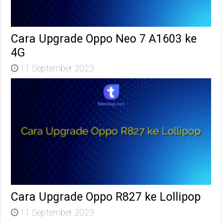
Cara Upgrade Oppo Neo 7 A1603 ke
4G
11 September 2023
Cara Upgrade Oppo R827 ke Lollipop
11 September 2023