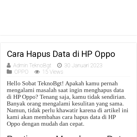
Cara Hapus Data di HP Oppo
Admin TeknoBgt
30 Januari 2023
OPPO
15 Views
Hello Sobat TeknoBgt! Apakah kamu pernah
mengalami masalah saat ingin menghapus data
di HP Oppo? Tenang saja, kamu tidak sendirian.
Banyak orang mengalami kesulitan yang sama.
Namun, tidak perlu khawatir karena di artikel ini
kami akan membahas cara hapus data di HP
Oppo dengan mudah dan cepat.