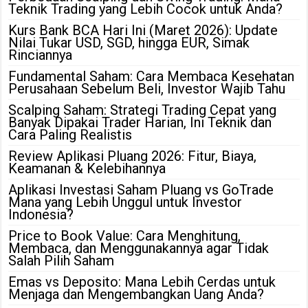
Teknik Trading yang Lebih Cocok untuk Anda?
Kurs Bank BCA Hari Ini (Maret 2026): Update
Nilai Tukar USD, SGD, hingga EUR, Simak
Rinciannya
Fundamental Saham: Cara Membaca Kesehatan
Perusahaan Sebelum Beli, Investor Wajib Tahu
Scalping Saham: Strategi Trading Cepat yang
Banyak Dipakai Trader Harian, Ini Teknik dan
Cara Paling Realistis
Review Aplikasi Pluang 2026: Fitur, Biaya,
Keamanan & Kelebihannya
Aplikasi Investasi Saham Pluang vs GoTrade
Mana yang Lebih Unggul untuk Investor
Indonesia?
Price to Book Value: Cara Menghitung,
Membaca, dan Menggunakannya agar Tidak
Salah Pilih Saham
Emas vs Deposito: Mana Lebih Cerdas untuk
Menjaga dan Mengembangkan Uang Anda?