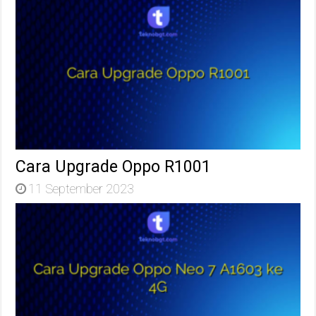
Cara Upgrade Oppo R1001
11 September 2023