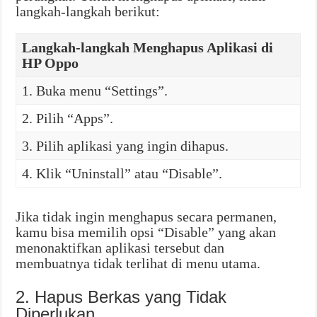
langkah-langkah berikut:
Langkah-langkah Menghapus Aplikasi di
HP Oppo
1. Buka menu “Settings”.
2. Pilih “Apps”.
3. Pilih aplikasi yang ingin dihapus.
4. Klik “Uninstall” atau “Disable”.
Jika tidak ingin menghapus secara permanen,
kamu bisa memilih opsi “Disable” yang akan
menonaktifkan aplikasi tersebut dan
membuatnya tidak terlihat di menu utama.
2. Hapus Berkas yang Tidak
Diperlukan