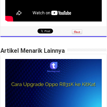
Artikel Menarik Lainnya