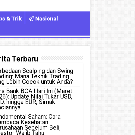
ps & Trik
Nasional
ita Terbaru
rbedaan Scalping dan Swing
ading: Mana Teknik Trading
ng Lebih Cocok untuk Anda?
rs Bank BCA Hari Ini (Maret
26): Update Nilai Tukar USD,
D, hingga EUR, Simak
nciannya
ndamental Saham: Cara
mbaca Kesehatan
rusahaan Sebelum Beli,
vestor Wajib Tahu