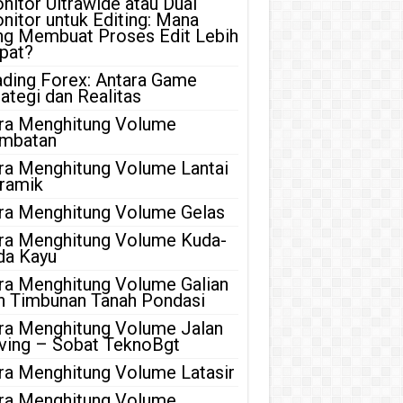
nitor Ultrawide atau Dual
nitor untuk Editing: Mana
ng Membuat Proses Edit Lebih
pat?
ading Forex: Antara Game
rategi dan Realitas
ra Menghitung Volume
mbatan
ra Menghitung Volume Lantai
ramik
ra Menghitung Volume Gelas
ra Menghitung Volume Kuda-
da Kayu
ra Menghitung Volume Galian
n Timbunan Tanah Pondasi
ra Menghitung Volume Jalan
ving – Sobat TeknoBgt
ra Menghitung Volume Latasir
ra Menghitung Volume