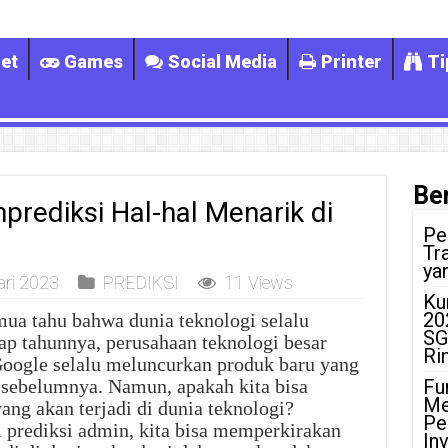
et
Games
Social Media
Printer
Ti
Ber
prediksi Hal-hal Menarik di
Pe
Tr
ya
ari 2023
PREDIKSI
11 Views
Ku
20
mua tahu bahwa dunia teknologi selalu
SG
ap tahunnya, perusahaan teknologi besar
Ri
 Google selalu meluncurkan produk baru yang
i sebelumnya. Namun, apakah kita bisa
Fu
Me
ng akan terjadi di dunia teknologi?
Pe
 prediksi admin, kita bisa memperkirakan
In