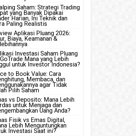
alping Saham: Strategi Trading
pat yang Banyak Dipakai
ader Harian, Ini Teknik dan
ra Paling Realistis
view Aplikasi Pluang 2026:
tur, Biaya, Keamanan &
lebihannya
likasi Investasi Saham Pluang
 GoTrade Mana yang Lebih
ggul untuk Investor Indonesia?
ice to Book Value: Cara
nghitung, Membaca, dan
nggunakannya agar Tidak
lah Pilih Saham
as vs Deposito: Mana Lebih
rdas untuk Menjaga dan
ngembangkan Uang Anda?
as Fisik vs Emas Digital,
na Lebih Menguntungkan
uk Investasi Saat ini?