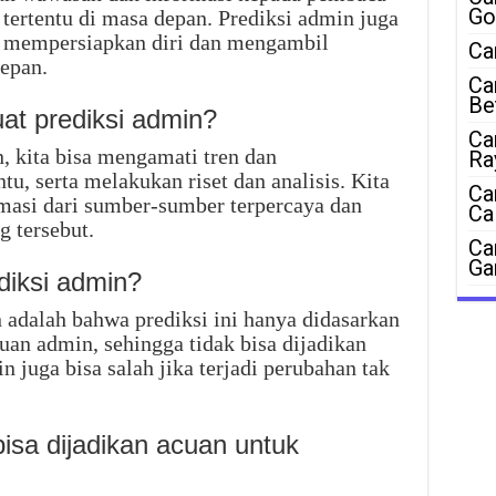
Go
tertentu di masa depan. Prediksi admin juga
 mempersiapkan diri dan mengambil
Ca
depan.
Ca
Be
t prediksi admin?
Ca
 kita bisa mengamati tren dan
Ra
tu, serta melakukan riset dan analisis. Kita
Ca
masi dari sumber-sumber terpercaya dan
Ca
g tersebut.
Ca
Ga
diksi admin?
 adalah bahwa prediksi ini hanya didasarkan
an admin, sehingga tidak bisa dijadikan
n juga bisa salah jika terjadi perubahan tak
isa dijadikan acuan untuk