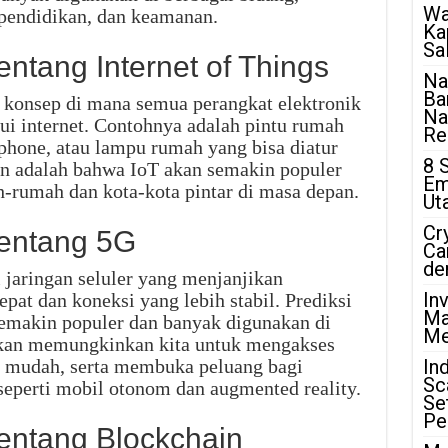
Wa
 pendidikan, dan keamanan.
Ka
Sa
entang Internet of Things
Na
Ba
h konsep di mana semua perangkat elektronik
Na
ui internet. Contohnya adalah pintu rumah
Rea
phone, atau lampu rumah yang bisa diatur
8 
min adalah bahwa IoT akan semakin populer
Em
-rumah dan kota-kota pintar di masa depan.
Ut
Cr
tentang 5G
Ca
de
i jaringan seluler yang menjanjikan
In
epat dan koneksi yang lebih stabil. Prediksi
Ma
emakin populer dan banyak digunakan di
Me
 akan memungkinkan kita untuk mengakses
an mudah, serta membuka peluang bagi
In
Sc
eperti mobil otonom dan augmented reality.
Se
Pe
tentang Blockchain