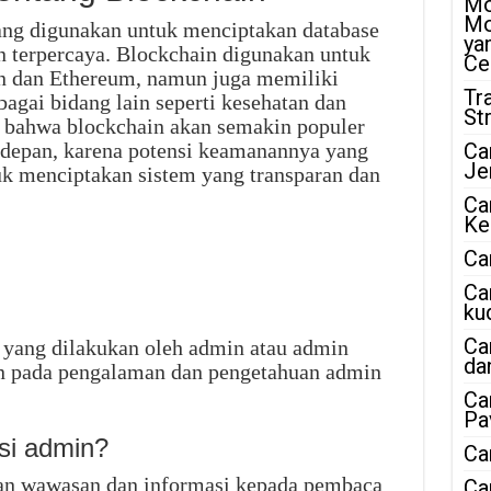
Mo
Mo
ang digunakan untuk menciptakan database
ya
n terpercaya. Blockchain digunakan untuk
Ce
in dan Ethereum, namun juga memiliki
Tr
bagai bidang lain seperti kesehatan dan
St
ah bahwa blockchain akan semakin populer
 depan, karena potensi keamanannya yang
Ca
Je
k menciptakan sistem yang transparan dan
Ca
Ke
Ca
Ca
ku
Ca
i yang dilakukan oleh admin atau admin
da
kan pada pengalaman dan pengetahuan admin
Ca
Pa
si admin?
Ca
an wawasan dan informasi kepada pembaca
Ca