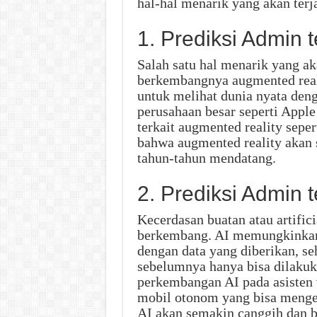
hal-hal menarik yang akan terj
1. Prediksi Admin 
Salah satu hal menarik yang aka
berkembangnya augmented real
untuk melihat dunia nyata deng
perusahaan besar seperti Appl
terkait augmented reality sepe
bahwa augmented reality akan
tahun-tahun mendatang.
2. Prediksi Admin
Kecerdasan buatan atau artifici
berkembang. AI memungkinkan 
dengan data yang diberikan, s
sebelumnya hanya bisa dilakuk
perkembangan AI pada asisten vi
mobil otonom yang bisa menge
AI akan semakin canggih dan b