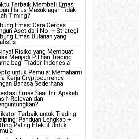
ktu Terbaik Membeli Emas:
pan Harus Masuk agar Tidak
lah Timing?
bung Emas: Cara Cerdas
ngun Aset dari Nol + Strategi
bung Emas Bulanan yang
listis
Sinyal Risiko yang Membuat
as Menjadi Pilihan Trading
ama bagi Trader Indonesia
ypto untuk Pemula: Memahami
ra Kerja Cryptocurrency
ngan Bahasa Sederhana
vestasi Emas Saat Ini: Apakah
sih Relevan dan
nguntungkan?
dikator Terbaik untuk Trading
alping: Panduan Lengkap +
tting Paling Efektif Untuk
mula