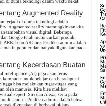
adi di dunia teknologi dalam waktu dekat.
Sc
Ce
tentang Augmented Reality
Tr
Ca
n terjadi di dunia teknologi adalah
Re
ity. Augmented reality memungkinkan kita
Fi
an tambahan visual digital. Beberapa
Ke
e dan Google telah meluncurkan produk
Ap
rti ARKit dan ARCore. Prediksi admin adalah
vs
 semakin populer dan banyak digunakan pada
Un
Pr
Me
 tentang Kecerdasan Buatan
Me
Sa
al intelligence (AI) juga akan terus
Em
komputer untuk belajar dan beradaptasi
Ce
ehingga bisa melakukan tugas-tugas yang
Me
an oleh manusia. Kita bisa melihat
Em
rtual seperti Siri dan Alexa, serta pada
Ma
mudi sendiri. Prediksi admin adalah bahwa
unt
anyak digunakan di berbagai bidang,