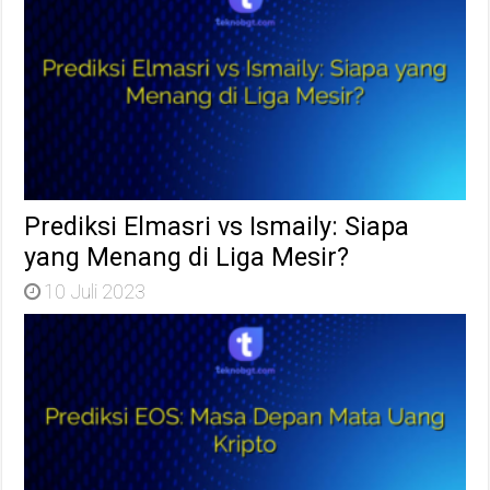
Prediksi Elmasri vs Ismaily: Siapa
yang Menang di Liga Mesir?
10 Juli 2023