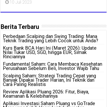
10 Juli 2023
Berita Terbaru
Perbedaan Scalping dan Swing Trading: Mana
Teknik Trading yang Lebih Cocok untuk Anda?
Kurs Bank BCA Hari Ini (Maret 2026): Update
Nilai Tukar USD, SGD, hingga EUR, Simak
Rinciannya
Fundamental Saham: Cara Membaca Kesehatan
Perusahaan Sebelum Beli, Investor Wajib Tahu
Scalping Saham: Strategi Trading Cepat yang
Banyak Dipakai Trader Harian, Ini Teknik dan
Cara Paling Realistis
Review Aplikasi Pluang 2026: Fitur, Biaya,
Keamanan & Kelebihannya
Aplikasi Investasi Saham Pluang vs GoTrade