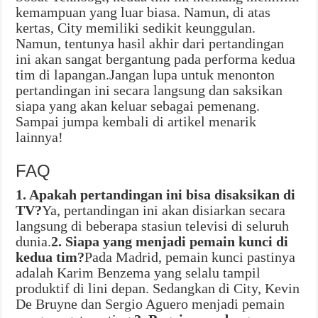
kemampuan yang luar biasa. Namun, di atas
kertas, City memiliki sedikit keunggulan.
Namun, tentunya hasil akhir dari pertandingan
ini akan sangat bergantung pada performa kedua
tim di lapangan.Jangan lupa untuk menonton
pertandingan ini secara langsung dan saksikan
siapa yang akan keluar sebagai pemenang.
Sampai jumpa kembali di artikel menarik
lainnya!
FAQ
1. Apakah pertandingan ini bisa disaksikan di
TV?
Ya, pertandingan ini akan disiarkan secara
langsung di beberapa stasiun televisi di seluruh
dunia.
2. Siapa yang menjadi pemain kunci di
kedua tim?
Pada Madrid, pemain kunci pastinya
adalah Karim Benzema yang selalu tampil
produktif di lini depan. Sedangkan di City, Kevin
De Bruyne dan Sergio Aguero menjadi pemain