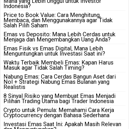
Mana yang Lebih Unggul untuk Investor
Indonesia?
Price to Book Value: Cara Menghitung,
Membaca, dan Menggunakannya agar Tidak
Salah Pilih Saham
Emas vs Deposito: Mana Lebih Cerdas untuk
Menjaga dan Mengembangkan Uang Anda?
Emas Fisik vs Emas Digital, Mana Lebih
Menguntungkan untuk Investasi Saat ini?
Waktu Terbaik Membeli Emas: Kapan Harus
Masuk agar Tidak Salah Timing?
Nabung Emas: Cara Cerdas Bangun Aset dari
Nol + Strategi Nabung Emas Bulanan yang
Realistis
8 Sinyal Risiko yang Membuat Emas Menjadi
Pilihan Trading Utama bagi Trader Indonesia
Crypto untuk Pemula: Memahami Cara Kerja
Cryptocurrency dengan Bahasa Sederhana
Investasi Emas Saat Ini: Apakah Masih Relevan