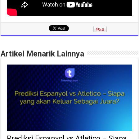
Artikel Menarik Lainnya
Prediksi Espanyol vs Atletico – Siapa