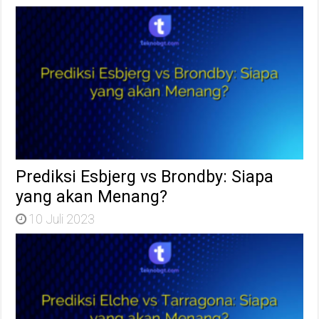
Prediksi Esbjerg vs Brondby: Siapa
yang akan Menang?
10 Juli 2023