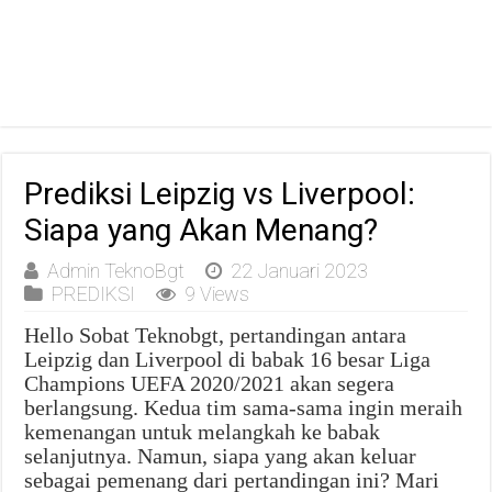
Prediksi Leipzig vs Liverpool:
Siapa yang Akan Menang?
Admin TeknoBgt
22 Januari 2023
PREDIKSI
9 Views
Hello Sobat Teknobgt, pertandingan antara
Leipzig dan Liverpool di babak 16 besar Liga
Champions UEFA 2020/2021 akan segera
berlangsung. Kedua tim sama-sama ingin meraih
kemenangan untuk melangkah ke babak
selanjutnya. Namun, siapa yang akan keluar
sebagai pemenang dari pertandingan ini? Mari