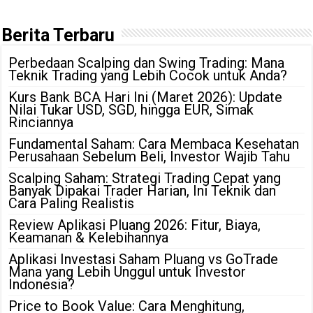
Berita Terbaru
Perbedaan Scalping dan Swing Trading: Mana
Teknik Trading yang Lebih Cocok untuk Anda?
Kurs Bank BCA Hari Ini (Maret 2026): Update
Nilai Tukar USD, SGD, hingga EUR, Simak
Rinciannya
Fundamental Saham: Cara Membaca Kesehatan
Perusahaan Sebelum Beli, Investor Wajib Tahu
Scalping Saham: Strategi Trading Cepat yang
Banyak Dipakai Trader Harian, Ini Teknik dan
Cara Paling Realistis
Review Aplikasi Pluang 2026: Fitur, Biaya,
Keamanan & Kelebihannya
Aplikasi Investasi Saham Pluang vs GoTrade
Mana yang Lebih Unggul untuk Investor
Indonesia?
Price to Book Value: Cara Menghitung,