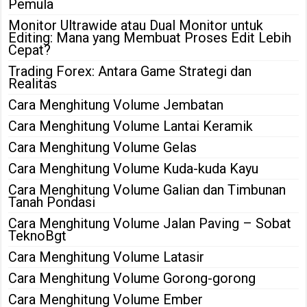
Pemula
Monitor Ultrawide atau Dual Monitor untuk
Editing: Mana yang Membuat Proses Edit Lebih
Cepat?
Trading Forex: Antara Game Strategi dan
Realitas
Cara Menghitung Volume Jembatan
Cara Menghitung Volume Lantai Keramik
Cara Menghitung Volume Gelas
Cara Menghitung Volume Kuda-kuda Kayu
Cara Menghitung Volume Galian dan Timbunan
Tanah Pondasi
Cara Menghitung Volume Jalan Paving – Sobat
TeknoBgt
Cara Menghitung Volume Latasir
Cara Menghitung Volume Gorong-gorong
Cara Menghitung Volume Ember