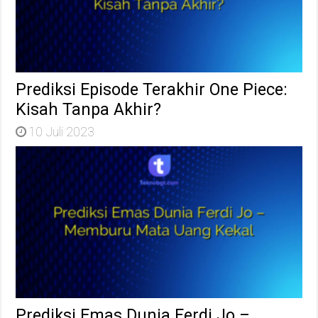
Prediksi Episode Terakhir One Piece:
Kisah Tanpa Akhir?
10 Juli 2023
Prediksi Emas Dunia Ferdi Jo –