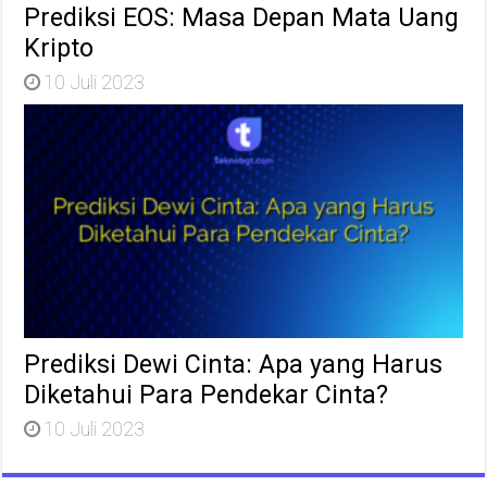
Prediksi EOS: Masa Depan Mata Uang
Kripto
10 Juli 2023
Prediksi Dewi Cinta: Apa yang Harus
Diketahui Para Pendekar Cinta?
10 Juli 2023