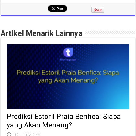
Artikel Menarik Lainnya
Prediksi Estoril Praia Benfica: Siapa
yang Akan Menang?
10 Juli 2023