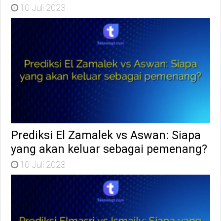
10 Juli 2023
Prediksi El Zamalek vs Aswan: Siapa
yang akan keluar sebagai pemenang?
10 Juli 2023