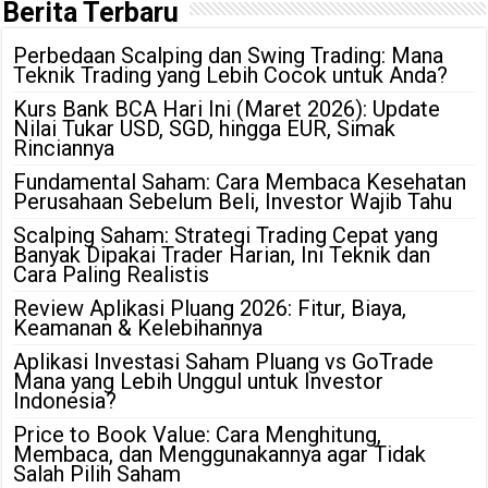
Berita Terbaru
Perbedaan Scalping dan Swing Trading: Mana
Teknik Trading yang Lebih Cocok untuk Anda?
Kurs Bank BCA Hari Ini (Maret 2026): Update
Nilai Tukar USD, SGD, hingga EUR, Simak
Rinciannya
Fundamental Saham: Cara Membaca Kesehatan
Perusahaan Sebelum Beli, Investor Wajib Tahu
Scalping Saham: Strategi Trading Cepat yang
Banyak Dipakai Trader Harian, Ini Teknik dan
Cara Paling Realistis
Review Aplikasi Pluang 2026: Fitur, Biaya,
Keamanan & Kelebihannya
Aplikasi Investasi Saham Pluang vs GoTrade
Mana yang Lebih Unggul untuk Investor
Indonesia?
Price to Book Value: Cara Menghitung,
Membaca, dan Menggunakannya agar Tidak
Salah Pilih Saham