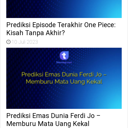
Prediksi Episode Terakhir One Piece:
Kisah Tanpa Akhir?
10 Juli 2023
Prediksi Emas Dunia Ferdi Jo –
Memburu Mata Uang Kekal