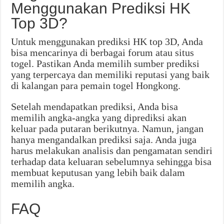
Menggunakan Prediksi HK
Top 3D?
Untuk menggunakan prediksi HK top 3D, Anda
bisa mencarinya di berbagai forum atau situs
togel. Pastikan Anda memilih sumber prediksi
yang terpercaya dan memiliki reputasi yang baik
di kalangan para pemain togel Hongkong.
Setelah mendapatkan prediksi, Anda bisa
memilih angka-angka yang diprediksi akan
keluar pada putaran berikutnya. Namun, jangan
hanya mengandalkan prediksi saja. Anda juga
harus melakukan analisis dan pengamatan sendiri
terhadap data keluaran sebelumnya sehingga bisa
membuat keputusan yang lebih baik dalam
memilih angka.
FAQ