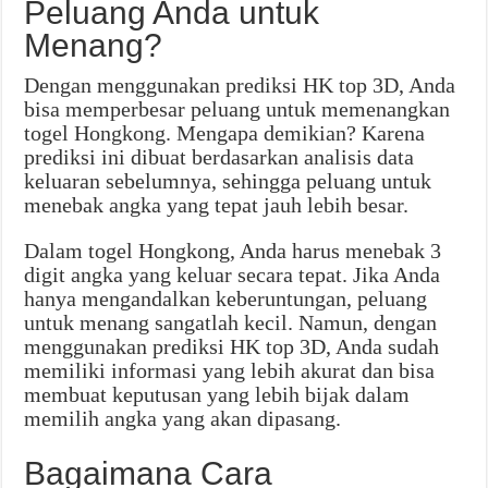
Peluang Anda untuk
Menang?
Dengan menggunakan prediksi HK top 3D, Anda
bisa memperbesar peluang untuk memenangkan
togel Hongkong. Mengapa demikian? Karena
prediksi ini dibuat berdasarkan analisis data
keluaran sebelumnya, sehingga peluang untuk
menebak angka yang tepat jauh lebih besar.
Dalam togel Hongkong, Anda harus menebak 3
digit angka yang keluar secara tepat. Jika Anda
hanya mengandalkan keberuntungan, peluang
untuk menang sangatlah kecil. Namun, dengan
menggunakan prediksi HK top 3D, Anda sudah
memiliki informasi yang lebih akurat dan bisa
membuat keputusan yang lebih bijak dalam
memilih angka yang akan dipasang.
Bagaimana Cara