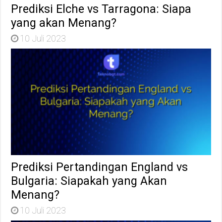
Prediksi Elche vs Tarragona: Siapa
yang akan Menang?
10 Juli 2023
Prediksi Pertandingan England vs
Bulgaria: Siapakah yang Akan
Menang?
10 Juli 2023