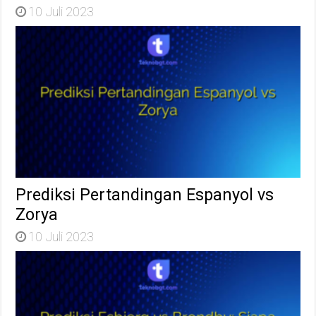
10 Juli 2023
Prediksi Pertandingan Espanyol vs
Zorya
10 Juli 2023