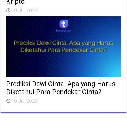
Kripto
10 Juli 2023
Prediksi Dewi Cinta: Apa yang Harus
Diketahui Para Pendekar Cinta?
10 Juli 2023