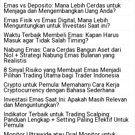
Emas vs Deposito: Mana Lebih Cerdas untuk
Menjaga dan Mengembangkan Uang Anda?
Emas Fisik vs Emas Digital, Mana Lebih
Menguntungkan untuk Investasi Saat ini?
Waktu Terbaik Membeli Emas: Kapan Harus
Masuk agar Tidak Salah Timing?
Nabung Emas: Cara Cerdas Bangun Aset dari
Nol + Strategi Nabung Emas Bulanan yang
Realistis
8 Sinyal Risiko yang Membuat Emas Menjadi
Pilihan Trading Utama bagi Trader Indonesia
Crypto untuk Pemula: Memahami Cara Kerja
Cryptocurrency dengan Bahasa Sederhana
Investasi Emas Saat Ini: Apakah Masih Relevan
dan Menguntungkan?
Indikator Terbaik untuk Trading Scalping:
Panduan Lengkap + Setting Paling Efektif Untuk
Pemula
Monitor Ultrawide atau Dual Monitor untuk