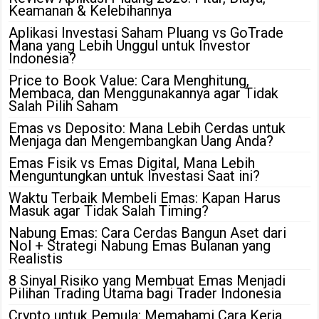
Keamanan & Kelebihannya
Aplikasi Investasi Saham Pluang vs GoTrade
Mana yang Lebih Unggul untuk Investor
Indonesia?
Price to Book Value: Cara Menghitung,
Membaca, dan Menggunakannya agar Tidak
Salah Pilih Saham
Emas vs Deposito: Mana Lebih Cerdas untuk
Menjaga dan Mengembangkan Uang Anda?
Emas Fisik vs Emas Digital, Mana Lebih
Menguntungkan untuk Investasi Saat ini?
Waktu Terbaik Membeli Emas: Kapan Harus
Masuk agar Tidak Salah Timing?
Nabung Emas: Cara Cerdas Bangun Aset dari
Nol + Strategi Nabung Emas Bulanan yang
Realistis
8 Sinyal Risiko yang Membuat Emas Menjadi
Pilihan Trading Utama bagi Trader Indonesia
Crypto untuk Pemula: Memahami Cara Kerja