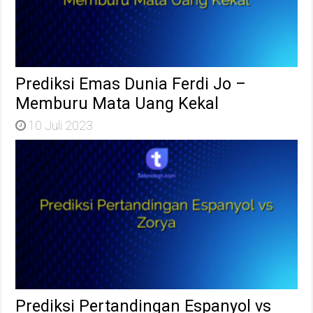
Prediksi Emas Dunia Ferdi Jo –
Memburu Mata Uang Kekal
10 Juli 2023
Prediksi Pertandingan Espanyol vs