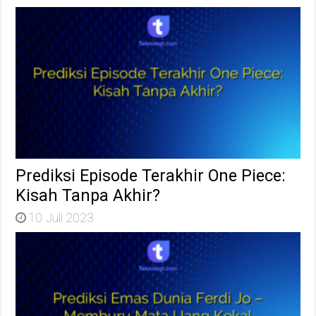
Prediksi Episode Terakhir One Piece:
Kisah Tanpa Akhir?
10 Juli 2023