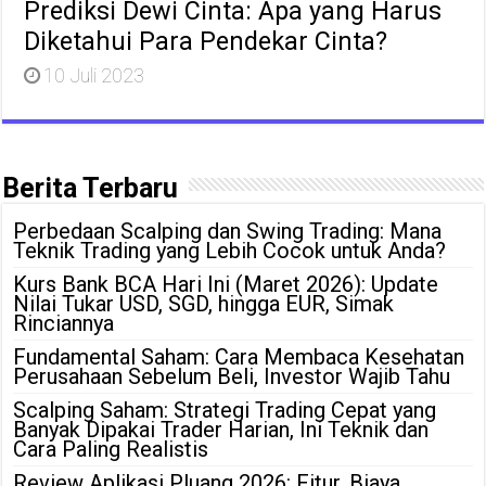
Prediksi Dewi Cinta: Apa yang Harus
Diketahui Para Pendekar Cinta?
10 Juli 2023
Berita Terbaru
Perbedaan Scalping dan Swing Trading: Mana
Teknik Trading yang Lebih Cocok untuk Anda?
Kurs Bank BCA Hari Ini (Maret 2026): Update
Nilai Tukar USD, SGD, hingga EUR, Simak
Rinciannya
Fundamental Saham: Cara Membaca Kesehatan
Perusahaan Sebelum Beli, Investor Wajib Tahu
Scalping Saham: Strategi Trading Cepat yang
Banyak Dipakai Trader Harian, Ini Teknik dan
Cara Paling Realistis
Review Aplikasi Pluang 2026: Fitur, Biaya,