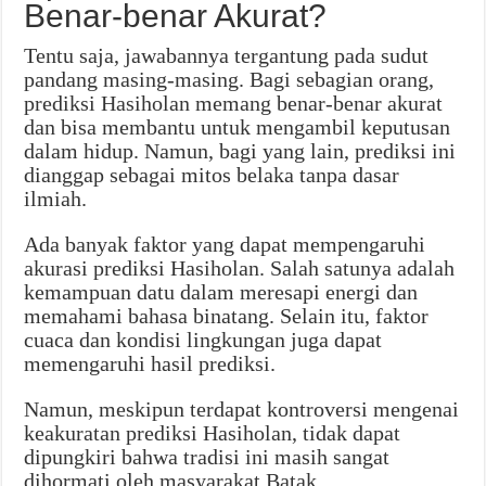
Benar-benar Akurat?
Tentu saja, jawabannya tergantung pada sudut
pandang masing-masing. Bagi sebagian orang,
prediksi Hasiholan memang benar-benar akurat
dan bisa membantu untuk mengambil keputusan
dalam hidup. Namun, bagi yang lain, prediksi ini
dianggap sebagai mitos belaka tanpa dasar
ilmiah.
Ada banyak faktor yang dapat mempengaruhi
akurasi prediksi Hasiholan. Salah satunya adalah
kemampuan datu dalam meresapi energi dan
memahami bahasa binatang. Selain itu, faktor
cuaca dan kondisi lingkungan juga dapat
memengaruhi hasil prediksi.
Namun, meskipun terdapat kontroversi mengenai
keakuratan prediksi Hasiholan, tidak dapat
dipungkiri bahwa tradisi ini masih sangat
dihormati oleh masyarakat Batak.