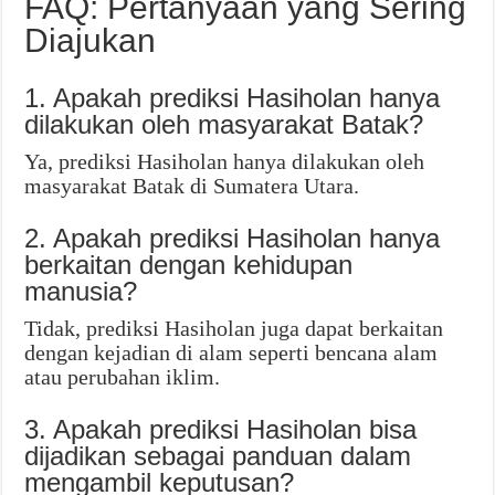
FAQ: Pertanyaan yang Sering
Diajukan
1. Apakah prediksi Hasiholan hanya
dilakukan oleh masyarakat Batak?
Ya, prediksi Hasiholan hanya dilakukan oleh
masyarakat Batak di Sumatera Utara.
2. Apakah prediksi Hasiholan hanya
berkaitan dengan kehidupan
manusia?
Tidak, prediksi Hasiholan juga dapat berkaitan
dengan kejadian di alam seperti bencana alam
atau perubahan iklim.
3. Apakah prediksi Hasiholan bisa
dijadikan sebagai panduan dalam
mengambil keputusan?