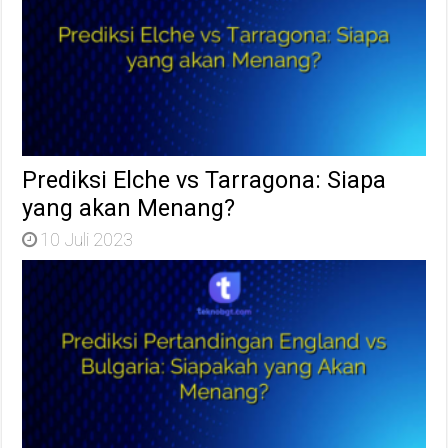
Prediksi Elche vs Tarragona: Siapa
yang akan Menang?
10 Juli 2023