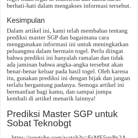
berhati-hati dalam mengakses informasi tersebut.
Kesimpulan
Dalam artikel ini, kami telah membahas tentang
prediksi master SGP dan bagaimana cara
menggunakan informasi ini untuk meningkatkan
peluangmu dalam bermain togel. Perlu diingat
bahwa prediksi ini hanyalah ramalan dan tidak
ada jaminan bahwa angka-angka tersebut akan
benar-benar keluar pada hasil togel. Oleh karena
itu, gunakan prediksi ini dengan bijak dan jangan
terlalu bergantung padanya. Semoga artikel ini
bermanfaat bagi kamu, dan sampai jumpa
kembali di artikel menarik lainnya!
Prediksi Master SGP untuk
Sobat Teknobgt
https://youtube.com/watch?v=FsME5qxPx2A