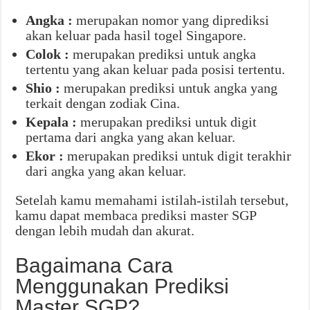
Angka :
merupakan nomor yang diprediksi
akan keluar pada hasil togel Singapore.
Colok :
merupakan prediksi untuk angka
tertentu yang akan keluar pada posisi tertentu.
Shio :
merupakan prediksi untuk angka yang
terkait dengan zodiak Cina.
Kepala :
merupakan prediksi untuk digit
pertama dari angka yang akan keluar.
Ekor :
merupakan prediksi untuk digit terakhir
dari angka yang akan keluar.
Setelah kamu memahami istilah-istilah tersebut,
kamu dapat membaca prediksi master SGP
dengan lebih mudah dan akurat.
Bagaimana Cara
Menggunakan Prediksi
Master SGP?