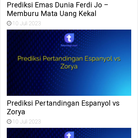
Prediksi Emas Dunia Ferdi Jo –
Memburu Mata Uang Kekal
10 Juli 2023
Prediksi Pertandingan Espanyol vs
Zorya
10 Juli 2023