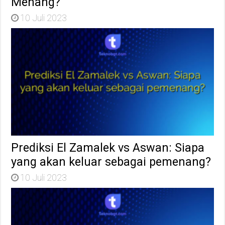
Menang?
10 Juli 2023
Prediksi El Zamalek vs Aswan: Siapa
yang akan keluar sebagai pemenang?
10 Juli 2023