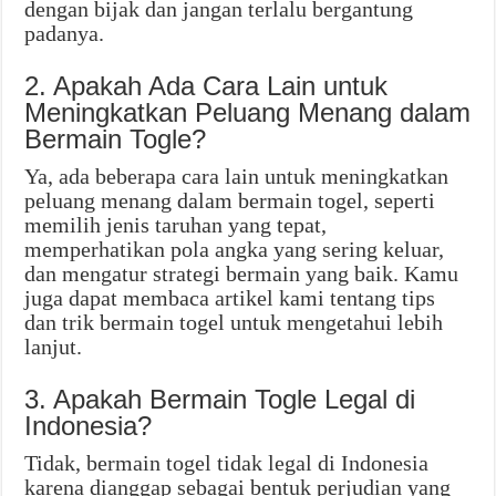
dengan bijak dan jangan terlalu bergantung
padanya.
2. Apakah Ada Cara Lain untuk
Meningkatkan Peluang Menang dalam
Bermain Togle?
Ya, ada beberapa cara lain untuk meningkatkan
peluang menang dalam bermain togel, seperti
memilih jenis taruhan yang tepat,
memperhatikan pola angka yang sering keluar,
dan mengatur strategi bermain yang baik. Kamu
juga dapat membaca artikel kami tentang tips
dan trik bermain togel untuk mengetahui lebih
lanjut.
3. Apakah Bermain Togle Legal di
Indonesia?
Tidak, bermain togel tidak legal di Indonesia
karena dianggap sebagai bentuk perjudian yang