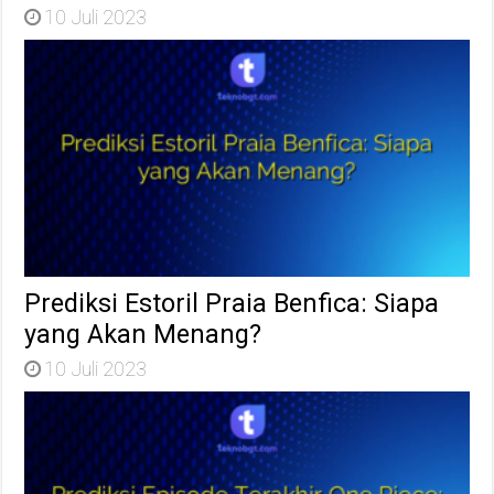
10 Juli 2023
Prediksi Estoril Praia Benfica: Siapa
yang Akan Menang?
10 Juli 2023