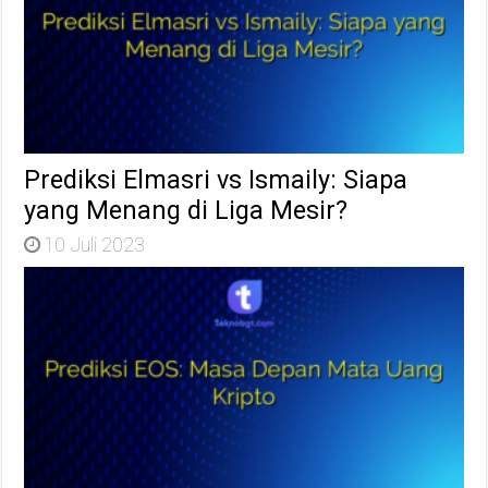
Prediksi Elmasri vs Ismaily: Siapa
yang Menang di Liga Mesir?
10 Juli 2023