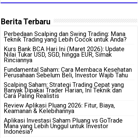
Berita Terbaru
Perbedaan Scalping dan Swing Trading: Mana
Teknik Trading yang Lebih Cocok untuk Anda?
Kurs Bank BCA Hari Ini (Maret 2026): Update
Nilai Tukar USD, SGD, hingga EUR, Simak
Rinciannya
Fundamental Saham: Cara Membaca Kesehatan
Perusahaan Sebelum Beli, Investor Wajib Tahu
Scalping Saham: Strategi Trading Cepat yang
Banyak Dipakai Trader Harian, Ini Teknik dan
Cara Paling Realistis
Review Aplikasi Pluang 2026: Fitur, Biaya,
Keamanan & Kelebihannya
Aplikasi Investasi Saham Pluang vs GoTrade
Mana yang Lebih Unggul untuk Investor
Indonesia?