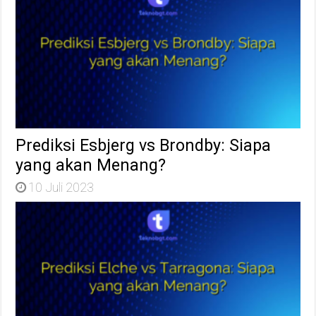
Prediksi Esbjerg vs Brondby: Siapa
yang akan Menang?
10 Juli 2023