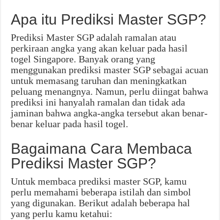
Apa itu Prediksi Master SGP?
Prediksi Master SGP adalah ramalan atau
perkiraan angka yang akan keluar pada hasil
togel Singapore. Banyak orang yang
menggunakan prediksi master SGP sebagai acuan
untuk memasang taruhan dan meningkatkan
peluang menangnya. Namun, perlu diingat bahwa
prediksi ini hanyalah ramalan dan tidak ada
jaminan bahwa angka-angka tersebut akan benar-
benar keluar pada hasil togel.
Bagaimana Cara Membaca
Prediksi Master SGP?
Untuk membaca prediksi master SGP, kamu
perlu memahami beberapa istilah dan simbol
yang digunakan. Berikut adalah beberapa hal
yang perlu kamu ketahui: