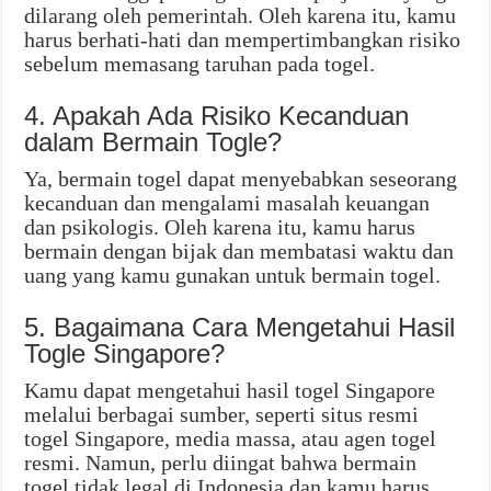
dilarang oleh pemerintah. Oleh karena itu, kamu
harus berhati-hati dan mempertimbangkan risiko
sebelum memasang taruhan pada togel.
4. Apakah Ada Risiko Kecanduan
dalam Bermain Togle?
Ya, bermain togel dapat menyebabkan seseorang
kecanduan dan mengalami masalah keuangan
dan psikologis. Oleh karena itu, kamu harus
bermain dengan bijak dan membatasi waktu dan
uang yang kamu gunakan untuk bermain togel.
5. Bagaimana Cara Mengetahui Hasil
Togle Singapore?
Kamu dapat mengetahui hasil togel Singapore
melalui berbagai sumber, seperti situs resmi
togel Singapore, media massa, atau agen togel
resmi. Namun, perlu diingat bahwa bermain
togel tidak legal di Indonesia dan kamu harus