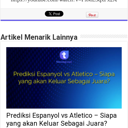
Artikel Menarik Lainnya
Prediksi Espanyol vs Atletico – Siapa
yang akan Keluar Sebagai Juara?