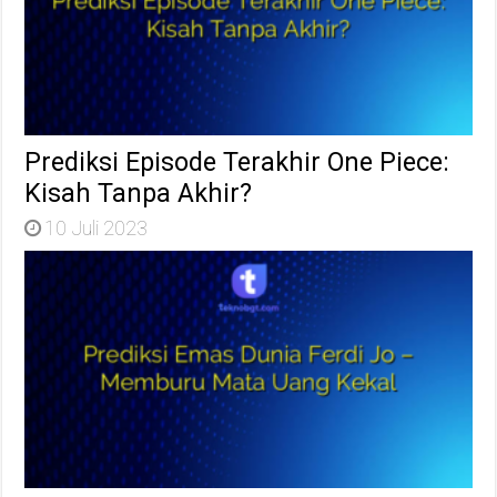
Prediksi Episode Terakhir One Piece:
Kisah Tanpa Akhir?
10 Juli 2023