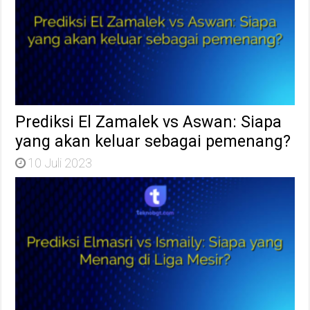
Prediksi El Zamalek vs Aswan: Siapa
yang akan keluar sebagai pemenang?
10 Juli 2023