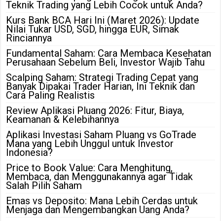
Teknik Trading yang Lebih Cocok untuk Anda?
Kurs Bank BCA Hari Ini (Maret 2026): Update
Nilai Tukar USD, SGD, hingga EUR, Simak
Rinciannya
Fundamental Saham: Cara Membaca Kesehatan
Perusahaan Sebelum Beli, Investor Wajib Tahu
Scalping Saham: Strategi Trading Cepat yang
Banyak Dipakai Trader Harian, Ini Teknik dan
Cara Paling Realistis
Review Aplikasi Pluang 2026: Fitur, Biaya,
Keamanan & Kelebihannya
Aplikasi Investasi Saham Pluang vs GoTrade
Mana yang Lebih Unggul untuk Investor
Indonesia?
Price to Book Value: Cara Menghitung,
Membaca, dan Menggunakannya agar Tidak
Salah Pilih Saham
Emas vs Deposito: Mana Lebih Cerdas untuk
Menjaga dan Mengembangkan Uang Anda?