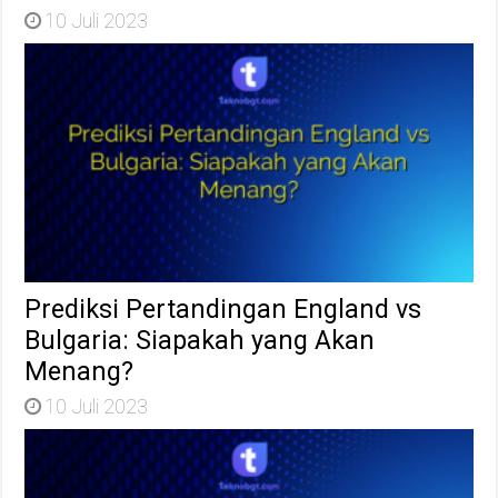
10 Juli 2023
Prediksi Pertandingan England vs
Bulgaria: Siapakah yang Akan
Menang?
10 Juli 2023