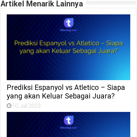
Artikel Menarik Lainnya
Prediksi Espanyol vs Atletico – Siapa
yang akan Keluar Sebagai Juara?
10 Juli 2023