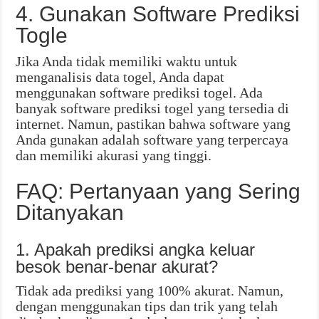
4. Gunakan Software Prediksi
Togle
Jika Anda tidak memiliki waktu untuk
menganalisis data togel, Anda dapat
menggunakan software prediksi togel. Ada
banyak software prediksi togel yang tersedia di
internet. Namun, pastikan bahwa software yang
Anda gunakan adalah software yang terpercaya
dan memiliki akurasi yang tinggi.
FAQ: Pertanyaan yang Sering
Ditanyakan
1. Apakah prediksi angka keluar
besok benar-benar akurat?
Tidak ada prediksi yang 100% akurat. Namun,
dengan menggunakan tips dan trik yang telah