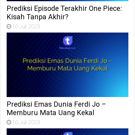
Prediksi Episode Terakhir One Piece:
Kisah Tanpa Akhir?
10 Juli 2023
Prediksi Emas Dunia Ferdi Jo –
Memburu Mata Uang Kekal
10 Juli 2023