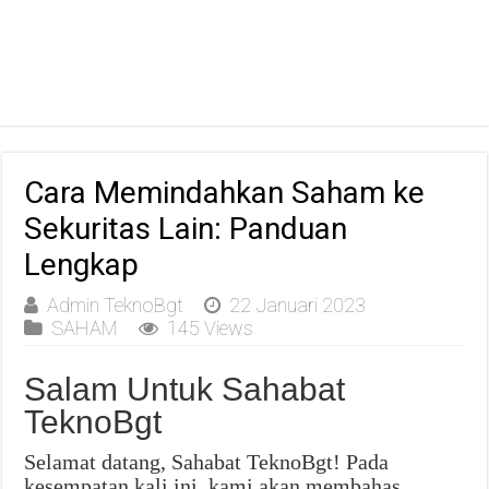
Cara Memindahkan Saham ke
Sekuritas Lain: Panduan
Lengkap
Admin TeknoBgt
22 Januari 2023
SAHAM
145 Views
Salam Untuk Sahabat
TeknoBgt
Selamat datang, Sahabat TeknoBgt! Pada
kesempatan kali ini, kami akan membahas