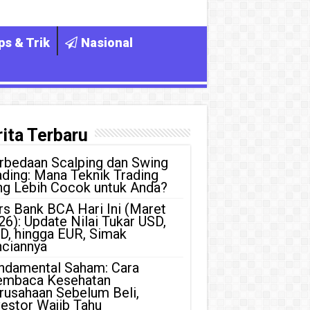
ps & Trik
Nasional
ita Terbaru
rbedaan Scalping dan Swing
ading: Mana Teknik Trading
ng Lebih Cocok untuk Anda?
rs Bank BCA Hari Ini (Maret
26): Update Nilai Tukar USD,
D, hingga EUR, Simak
nciannya
ndamental Saham: Cara
mbaca Kesehatan
rusahaan Sebelum Beli,
vestor Wajib Tahu