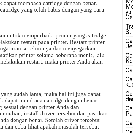
Mo
k dapat membaca catridge dengan benar.
Mo
catridge yang telah habis dengan yang baru.
ya
Ce
Tr
St
kan untuk memperbaiki printer yang catridge
Ca
akukan restart pada printer. Restart printer
Je
ngaturan sebelumnya dan menyegarkan
atikan printer selama beberapa menit, lalu
Ca
Ke
elakukan restart, maka printer Anda akan
Ca
Ca
ku
Ca
yang sudah lama, maka hal ini juga dapat
da
k dapat membaca catridge dengan benar.
g sesuai dengan printer Anda dan
Ca
udian, install driver tersebut dan pastikan
Pa
ada dengan benar. Setelah driver tersebut
Ca
da dan coba lihat apakah masalah tersebut
Ca