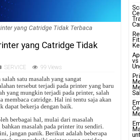
Sc
Ce
Tr
Ca
inter yang Catridge Tidak Terbaca
Re
Fi
inter yang Catridge Tidak
Ke
Ap
vs
Un
SERVICE
99 Views
Pr
 salah satu masalah yang sangat
Me
lahan tersebut terjadi pada printer yang baru
Me
ah yang mungkin terjadi pada printer, salah
Sa
sa membaca catridge. Hal ini tentu saja akan
Em
k dapat bekerja dengan baik.
Ce
Me
leh berbagai hal, mulai dari masalah
Em
 bahkan masalah pada printer itu sendiri.
Ma
ni, jangan panik. Berikut adalah beberapa
unt
untuk memperbaiki printer yang catridge