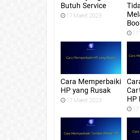
Butuh Service
Tid
Mel
17 Maret 2023
Boo
17
Cara Memperbaiki
Car
HP yang Rusak
Car
HP 
17 Maret 2023
17