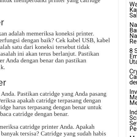
Wa
Ka
Sa
r
Na
Ba
an adalah memeriksa koneksi printer.
Na
erfungsi dengan baik? Cek kabel USB, kabel
Rea
alah satu dari koneksi tersebut tidak
8 
salah ini akan terus berlanjut. Pastikan
Em
er Anda dengan benar dan pastikan
Ut
k.
Cr
Ca
er
de
In
 Anda. Pastikan catridge yang Anda pasang
Ma
Periksa apakah catridge terpasang dengan
Me
tridge harus terpasang dengan benar untuk
In
aca catridge dengan benar.
Sc
Se
meriksa catridge printer Anda. Apakah
Pe
h banyak tersisa? Catridge yang sudah habis