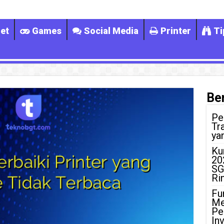
et
Games
Social Media
Printer
Ti
Ber
Pe
Tr
ya
Ku
20
SG
Ri
Fu
Me
Pe
In