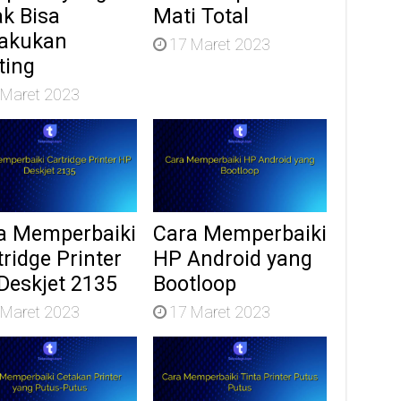
ak Bisa
Mati Total
akukan
17 Maret 2023
ting
 Maret 2023
a Memperbaiki
Cara Memperbaiki
tridge Printer
HP Android yang
Deskjet 2135
Bootloop
 Maret 2023
17 Maret 2023