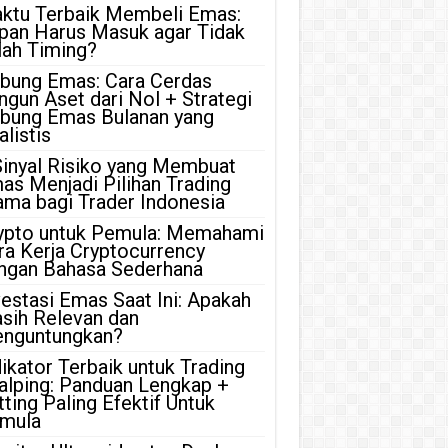
ktu Terbaik Membeli Emas:
pan Harus Masuk agar Tidak
lah Timing?
bung Emas: Cara Cerdas
ngun Aset dari Nol + Strategi
bung Emas Bulanan yang
listis
Sinyal Risiko yang Membuat
as Menjadi Pilihan Trading
ama bagi Trader Indonesia
ypto untuk Pemula: Memahami
ra Kerja Cryptocurrency
ngan Bahasa Sederhana
vestasi Emas Saat Ini: Apakah
sih Relevan dan
nguntungkan?
dikator Terbaik untuk Trading
alping: Panduan Lengkap +
tting Paling Efektif Untuk
mula