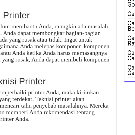
Go
Printer
Ca
Ca
 belum membantu Anda, mungkin ada masalah
Be
. Anda dapat membongkar bagian-bagian
Ca
da yang rusak atau tidak. Ingat untuk
Ra
agaimana Anda melepas komponen-komponen
Ca
mbantu Anda ketika Anda harus memasangnya
Ca
da yang rusak, Anda dapat membeli komponen
Ca
Ga
isi Printer
emperbaiki printer Anda, maka kirimkan
 yang terdekat. Teknisi printer akan
 mencari tahu penyebab masalahnya. Mereka
an memberi Anda rekomendasi tentang
rinter Anda.