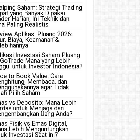
alping Saham: Strategi Trading
pat yang Banyak Dipakai
ader Harian, Ini Teknik dan
ra Paling Realistis
view Aplikasi Pluang 2026:
tur, Biaya, Keamanan &
lebihannya
likasi Investasi Saham Pluang
 GoTrade Mana yang Lebih
ggul untuk Investor Indonesia?
ice to Book Value: Cara
nghitung, Membaca, dan
nggunakannya agar Tidak
lah Pilih Saham
as vs Deposito: Mana Lebih
rdas untuk Menjaga dan
ngembangkan Uang Anda?
as Fisik vs Emas Digital,
na Lebih Menguntungkan
uk Investasi Saat ini?