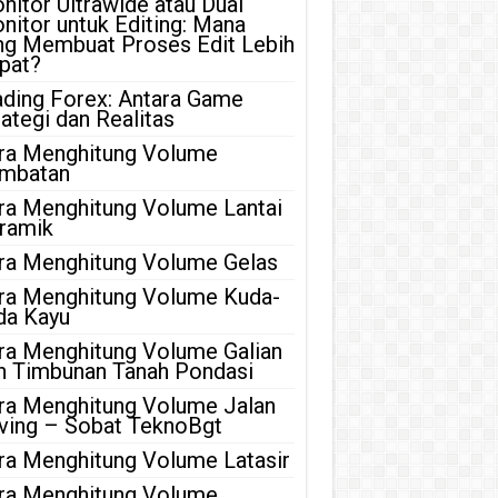
nitor Ultrawide atau Dual
nitor untuk Editing: Mana
ng Membuat Proses Edit Lebih
pat?
ading Forex: Antara Game
rategi dan Realitas
ra Menghitung Volume
mbatan
ra Menghitung Volume Lantai
ramik
ra Menghitung Volume Gelas
ra Menghitung Volume Kuda-
da Kayu
ra Menghitung Volume Galian
n Timbunan Tanah Pondasi
ra Menghitung Volume Jalan
ving – Sobat TeknoBgt
ra Menghitung Volume Latasir
ra Menghitung Volume