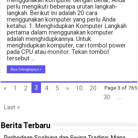
menggunakan komputer dengan benar, Anda
perlu mengikuti beberapa urutan langkah-
langkah. Berikut ini adalah 20 cara
menggunakan komputer yang perlu Anda
ketahui. 1. Menghidupkan Komputer Langkah
pertama dalam menggunakan komputer
adalah menghidupkannya. Untuk
menghidupkan komputer, cari tombol power
pada CPU atau monitor. Tekan tombol
tersebut …
Baca Selengkapnya »
3
«
1
2
4
5
»
10
20
Page 3 of 765
30
...
Last »
Berita Terbaru
Perbedaan Scalping dan Swing Trading: Mana