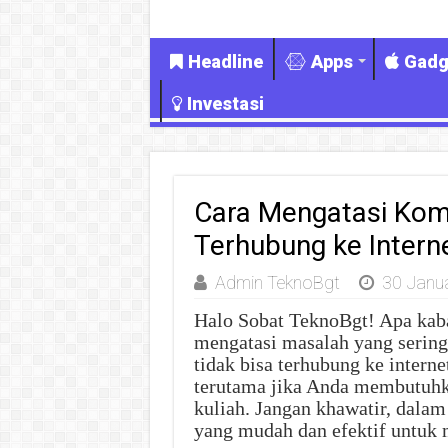
Headline
Apps
Gadg
Investasi
Cara Mengatasi Komp
Terhubung ke Intern
Admin TeknoBgt
30 Janu
Halo Sobat TeknoBgt! Apa kaba
mengatasi masalah yang sering
tidak bisa terhubung ke intern
terutama jika Anda membutuhka
kuliah. Jangan khawatir, dalam
yang mudah dan efektif untuk 