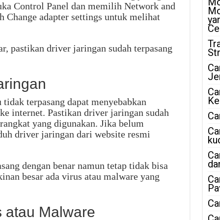
Mo
ka Control Panel dan memilih Network and
Mo
h Change adapter settings untuk melihat
ya
Ce
Tr
ar, pastikan driver jaringan sudah terpasang
St
Ca
Je
aringan
Ca
Ke
au tidak terpasang dapat menyebabkan
e internet. Pastikan driver jaringan sudah
Ca
erangkat yang digunakan. Jika belum
Ca
uh driver jaringan dari website resmi
ku
Ca
da
pasang dengan benar namun tetap tidak bisa
kinan besar ada virus atau malware yang
Ca
Pa
Ca
us atau Malware
Ca