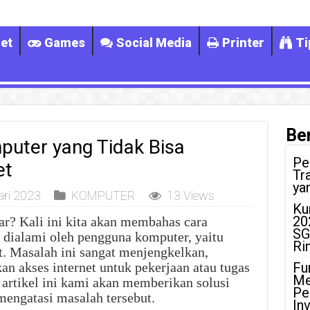
et
Games
Social Media
Printer
Ti
Ber
uter yang Tidak Bisa
Pe
et
Tr
ya
ari 2023
KOMPUTER
13 Views
Ku
20
r? Kali ini kita akan membahas cara
SG
 dialami oleh pengguna komputer, yaitu
Ri
et. Masalah ini sangat menjengkelkan,
n akses internet untuk pekerjaan atau tugas
Fu
Me
 artikel ini kami akan memberikan solusi
Pe
mengatasi masalah tersebut.
In