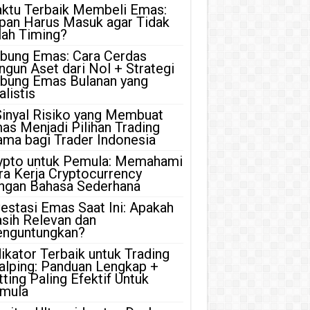
ktu Terbaik Membeli Emas:
pan Harus Masuk agar Tidak
lah Timing?
bung Emas: Cara Cerdas
ngun Aset dari Nol + Strategi
bung Emas Bulanan yang
listis
Sinyal Risiko yang Membuat
as Menjadi Pilihan Trading
ama bagi Trader Indonesia
ypto untuk Pemula: Memahami
ra Kerja Cryptocurrency
ngan Bahasa Sederhana
vestasi Emas Saat Ini: Apakah
sih Relevan dan
nguntungkan?
dikator Terbaik untuk Trading
alping: Panduan Lengkap +
tting Paling Efektif Untuk
mula