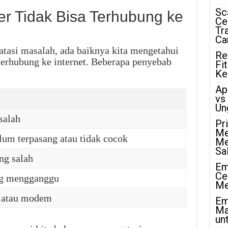
Sc
r Tidak Bisa Terhubung ke
Ce
Tr
Ca
asi masalah, ada baiknya kita mengetahui
Re
terhubung ke internet. Beberapa penyebab
Fi
Ke
Ap
vs
Un
salah
Pr
Me
lum terpasang atau tidak cocok
Me
Sa
ng salah
Em
Ce
ng mengganggu
Me
r atau modem
Em
Ma
unt