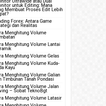
nitor Ultrawide atau Dual
nitor untuk Editing: Mana
ng Membuat Proses Edit Lebih
pat?
ading Forex: Antara Game
rategi dan Realitas
ra Menghitung Volume
mbatan
ra Menghitung Volume Lantai
ramik
ra Menghitung Volume Gelas
ra Menghitung Volume Kuda-
da Kayu
ra Menghitung Volume Galian
n Timbunan Tanah Pondasi
ra Menghitung Volume Jalan
ving – Sobat TeknoBgt
ra Menghitung Volume Latasir
ra Menghitung Volume