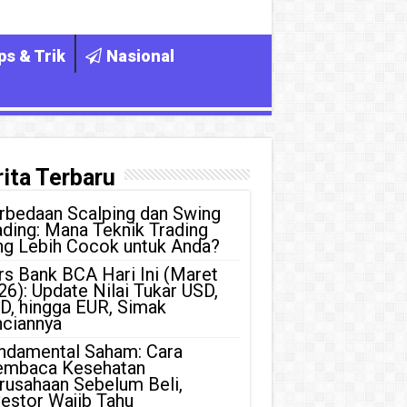
ps & Trik
Nasional
ita Terbaru
rbedaan Scalping dan Swing
ading: Mana Teknik Trading
ng Lebih Cocok untuk Anda?
rs Bank BCA Hari Ini (Maret
26): Update Nilai Tukar USD,
D, hingga EUR, Simak
nciannya
ndamental Saham: Cara
mbaca Kesehatan
rusahaan Sebelum Beli,
vestor Wajib Tahu