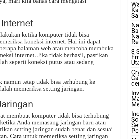
a, mari kita bahas cara mengatasi
Wa
Ka
Sa
Internet
Na
Ba
lakukan ketika komputer tidak bisa
Na
emeriksa koneksi internet. Hal ini dapat
Rea
berapa halaman web atau mencoba membuka
8 
ksi internet. Jika tidak berhasil, pastikan
Em
lah seperti koneksi putus atau sedang
Ut
Cr
Ca
ik namun tetap tidak bisa terhubung ke
de
dalah memeriksa setting jaringan.
In
Ma
Jaringan
Me
In
apat membuat komputer tidak bisa terhubung
Sc
di ketika Anda memasang jaringan baru atau
Se
tikan setting jaringan sudah benar dan sesuai
Pe
an. Cara untuk memeriksa setting jaringan