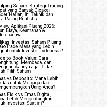
alping Saham: Strategi Trading
pat yang Banyak Dipakai
ader Harian, Ini Teknik dan
ra Paling Realistis
view Aplikasi Pluang 2026:
tur, Biaya, Keamanan &
lebihannya
likasi Investasi Saham Pluang
 GoTrade Mana yang Lebih
ggul untuk Investor Indonesia?
ice to Book Value: Cara
nghitung, Membaca, dan
nggunakannya agar Tidak
lah Pilih Saham
as vs Deposito: Mana Lebih
rdas untuk Menjaga dan
ngembangkan Uang Anda?
as Fisik vs Emas Digital,
na Lebih Menguntungkan
uk Investasi Saat ini?