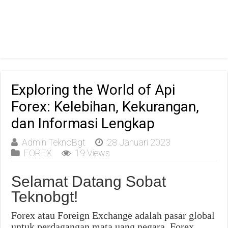
Exploring the World of Api
Forex: Kelebihan, Kekurangan,
dan Informasi Lengkap
Admin TeknoBgt
28 Januari 2023
FOREX
19 Views
Selamat Datang Sobat
Teknobgt!
Forex atau Foreign Exchange adalah pasar global
untuk perdagangan mata uang negara. Forex