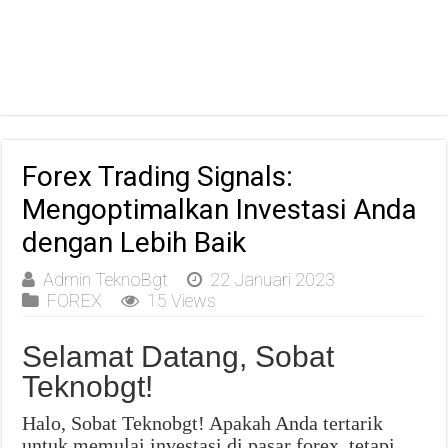
Forex Trading Signals:
Mengoptimalkan Investasi Anda
dengan Lebih Baik
Admin TeknoBgt
22 Januari 2023
FOREX
15 Views
Selamat Datang, Sobat
Teknobgt!
Halo, Sobat Teknobgt! Apakah Anda tertarik
untuk memulai investasi di pasar forex, tetapi