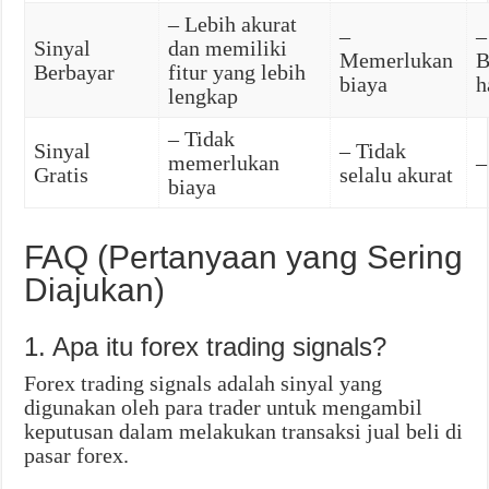
– Lebih akurat
–
–
Sinyal
dan memiliki
Memerlukan
B
Berbayar
fitur yang lebih
biaya
h
lengkap
– Tidak
Sinyal
– Tidak
memerlukan
–
Gratis
selalu akurat
biaya
FAQ (Pertanyaan yang Sering
Diajukan)
1. Apa itu forex trading signals?
Forex trading signals adalah sinyal yang
digunakan oleh para trader untuk mengambil
keputusan dalam melakukan transaksi jual beli di
pasar forex.