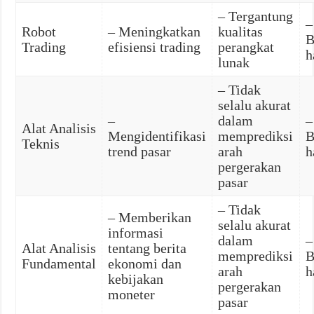
– Tergantung
–
Robot
– Meningkatkan
kualitas
B
Trading
efisiensi trading
perangkat
h
lunak
– Tidak
selalu akurat
–
dalam
–
Alat Analisis
Mengidentifikasi
memprediksi
B
Teknis
trend pasar
arah
h
pergerakan
pasar
– Tidak
– Memberikan
selalu akurat
informasi
dalam
–
Alat Analisis
tentang berita
memprediksi
B
Fundamental
ekonomi dan
arah
h
kebijakan
pergerakan
moneter
pasar