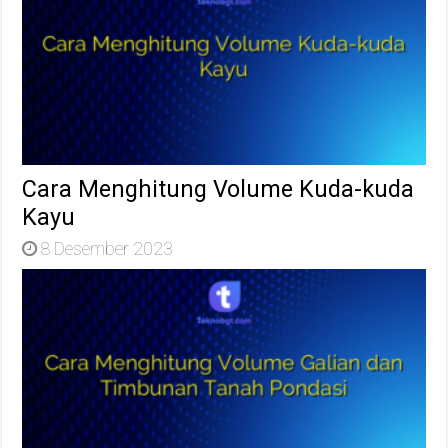
Cara Menghitung Volume Kuda-kuda
Kayu
8 Desember 2023