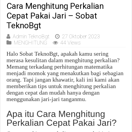
Cara Menghitung Perkalian
Cepat Pakai Jari – Sobat
TeknoBgt
Admin TeknoBgt
27 Oktober 2023
MENGHITUNG
44 Views
Halo Sobat TeknoBgt, apakah kamu sering
merasa kesulitan dalam menghitung perkalian?
Memang terkadang perhitungan matematika
menjadi momok yang menakutkan bagi sebagian
orang. Tapi jangan khawatir, kali ini kami akan
memberikan tips untuk menghitung perkalian
dengan cepat dan mudah hanya dengan
menggunakan jari-jari tanganmu.
Apa itu Cara Menghitung
Perkalian Cepat Pakai Jari?