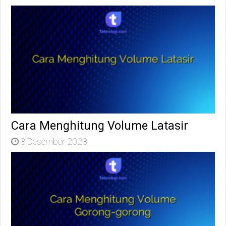
Cara Menghitung Volume Latasir
8 Desember 2023