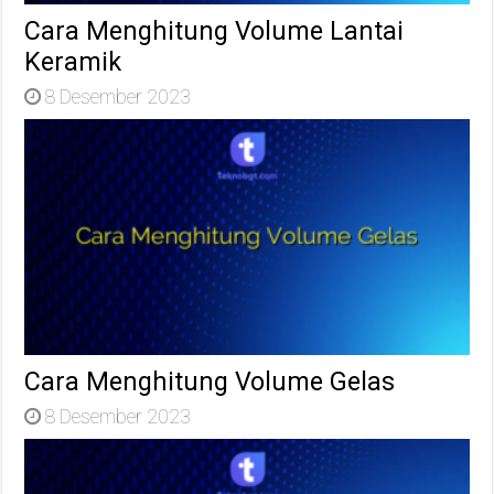
Cara Menghitung Volume Lantai
Keramik
8 Desember 2023
Cara Menghitung Volume Gelas
8 Desember 2023