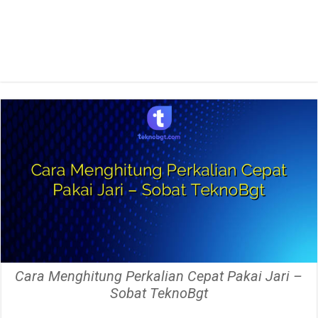
Cara Menghitung Perkalian Cepat Pakai Jari –
Sobat TeknoBgt