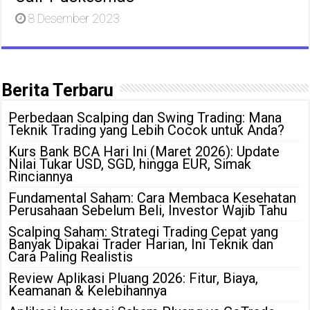
8 Desember 2023
Berita Terbaru
Perbedaan Scalping dan Swing Trading: Mana
Teknik Trading yang Lebih Cocok untuk Anda?
Kurs Bank BCA Hari Ini (Maret 2026): Update
Nilai Tukar USD, SGD, hingga EUR, Simak
Rinciannya
Fundamental Saham: Cara Membaca Kesehatan
Perusahaan Sebelum Beli, Investor Wajib Tahu
Scalping Saham: Strategi Trading Cepat yang
Banyak Dipakai Trader Harian, Ini Teknik dan
Cara Paling Realistis
Review Aplikasi Pluang 2026: Fitur, Biaya,
Keamanan & Kelebihannya