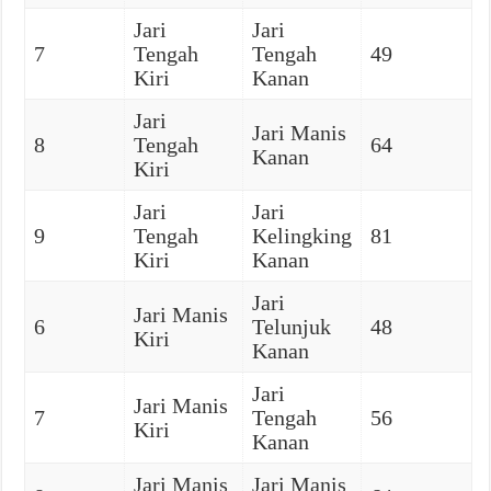
Jari
Jari
7
Tengah
Tengah
49
Kiri
Kanan
Jari
Jari Manis
8
Tengah
64
Kanan
Kiri
Jari
Jari
9
Tengah
Kelingking
81
Kiri
Kanan
Jari
Jari Manis
6
Telunjuk
48
Kiri
Kanan
Jari
Jari Manis
7
Tengah
56
Kiri
Kanan
Jari Manis
Jari Manis