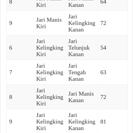
8
64
Kiri
Kanan
Jari
Jari Manis
9
Kelingking
72
Kiri
Kanan
Jari
Jari
6
Kelingking
Telunjuk
54
Kiri
Kanan
Jari
Jari
7
Kelingking
Tengah
63
Kiri
Kanan
Jari
Jari Manis
8
Kelingking
72
Kanan
Kiri
Jari
Jari
9
Kelingking
Kelingking
81
Kiri
Kanan